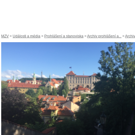
MZV
>
Události a média
>
Prohlášení a stanoviska
>
Archiv prohlášení a...
>
Archi