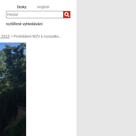
česky
english
Hledat
rozšířené vyhledávání
v 2015
> Prohlášení MZV k rozsudku...