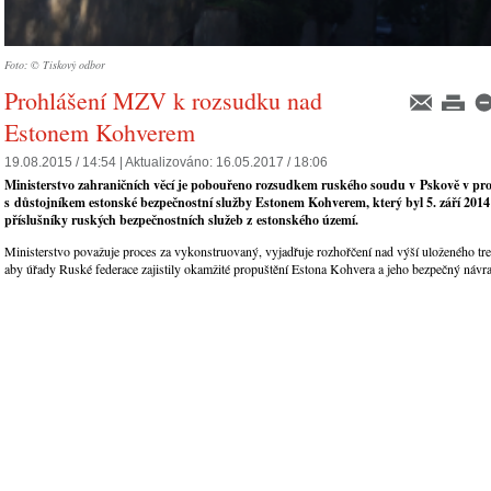
Foto: © Tiskový odbor
Prohlášení MZV k rozsudku nad
Estonem Kohverem
19.08.2015 / 14:54 |
Aktualizováno:
16.05.2017 / 18:06
Ministerstvo zahraničních věcí je pobouřeno rozsudkem ruského soudu v Pskově v pr
s důstojníkem estonské bezpečnostní služby Estonem Kohverem, který byl 5. září 201
příslušníky ruských bezpečnostních služeb z estonského území.
Ministerstvo považuje proces za vykonstruovaný, vyjadřuje rozhořčení nad výší uloženého tre
aby úřady Ruské federace zajistily okamžité propuštění Estona Kohvera a jeho bezpečný návrat