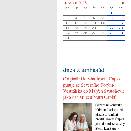
◄
srpen 2026
►
po
út
st
čt
pá
so
ne
1
2
3
4
5
6
7
8
9
10
11
12
13
14
15
16
17
18
19
20
21
22
23
24
25
26
27
28
29
30
31
dnes z ambasád
Originální kresba Josefa Čapka
putuje ze Severního Porýní-
Vestfálska do Malých Svatoňovic
jako dar Muzeu bratří Čapků.
Generální konzulka
Kristina Larischová
přijala originální
kresbu Josefa Čapka
jako dar od Krystyny
Stein, která žije v