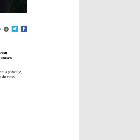
ocesu
4 unesen
stu a požaduje,
 do vlasti.