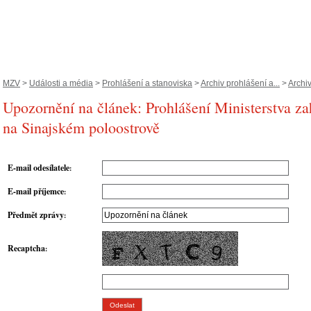
MZV
>
Události a média
>
Prohlášení a stanoviska
>
Archiv prohlášení a...
>
Archi
Upozornění na článek: Prohlášení Ministerstva za
na Sinajském poloostrově
E-mail odesílatele
:
E-mail příjemce
:
Předmět zprávy
:
Recaptcha
: