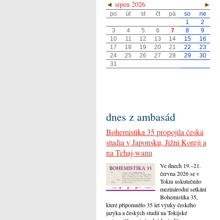
◄
srpen 2026
►
po
út
st
čt
pá
so
ne
1
2
3
4
5
6
7
8
9
10
11
12
13
14
15
16
17
18
19
20
21
22
23
24
25
26
27
28
29
30
31
dnes z ambasád
Bohemistika 35 propojila česká
studia v Japonsku, Jižní Koreji a
na Tchaj-wanu
Ve dnech 19.–21.
června 2026 se v
Tokiu uskutečnilo
mezinárodní setkání
Bohemistika 35,
které připomnělo 35 let výuky českého
jazyka a českých studií na Tokijské