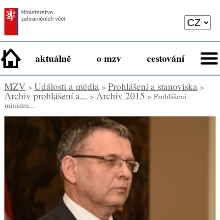
aktuálně
o mzv
cestování
MZV
Události a média
Prohlášení a stanoviska
>
>
>
Archiv prohlášení a...
Archiv 2015
>
> Prohlášení
ministra...