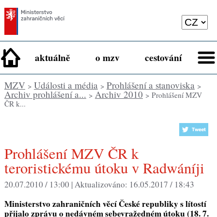
aktuálně
o mzv
cestování
MZV
Události a média
Prohlášení a stanoviska
>
>
>
Archiv prohlášení a...
Archiv 2010
>
> Prohlášení MZV
ČR k...
Prohlášení MZV ČR k
teroristickému útoku v Radwáníji
20.07.2010 / 13:00 |
Aktualizováno:
16.05.2017 / 18:43
Ministerstvo zahraničních věcí České republiky s lítostí
přijalo zprávu o nedávném sebevražedném útoku (18. 7.