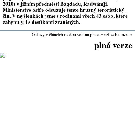
2010) v jižním předměstí Bagdádu, Radwáníji.
Ministerstvo ostře odsuzuje tento hrůzný teroristický
čin. V myšlenkách jsme s rodinami všech 43 osob, které
zahynuly, i s desítkami zraněných.
Odkazy v článcích mohou vést na plnou verzi webu mzv.cz
plná verze