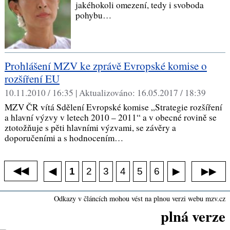
jakéhokoli omezení, tedy i svoboda
pohybu…
Prohlášení MZV ke zprávě Evropské komise o
rozšíření EU
10.11.2010 / 16:35 |
Aktualizováno:
16.05.2017 / 18:39
MZV ČR vítá Sdělení Evropské komise „Strategie rozšíření
a hlavní výzvy v letech 2010 – 2011“ a v obecné rovině se
ztotožňuje s pěti hlavními výzvami, se závěry a
doporučeními a s hodnocením…
◀◀
◀
1
2
3
4
5
6
▶
▶▶
Odkazy v článcích mohou vést na plnou verzi webu mzv.cz
plná verze