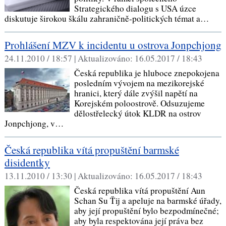
Strategického dialogu s USA úzce
diskutuje širokou škálu zahraničně-politických témat a…
Prohlášení MZV k incidentu u ostrova Jonpchjong
24.11.2010 / 18:57 |
Aktualizováno:
16.05.2017 / 18:43
Česká republika je hluboce znepokojena
posledním vývojem na mezikorejské
hranici, který dále zvýšil napětí na
Korejském poloostrově. Odsuzujeme
dělostřelecký útok KLDR na ostrov
Jonpchjong, v…
Česká republika vítá propuštění barmské
disidentky
13.11.2010 / 13:30 |
Aktualizováno:
16.05.2017 / 18:43
Česká republika vítá propuštění Aun
Schan Su Ťij a apeluje na barmské úřady,
aby její propuštění bylo bezpodmínečné;
aby byla respektována její práva bez