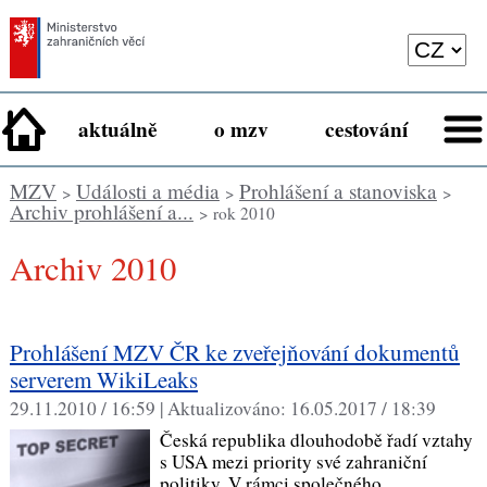
aktuálně
o mzv
cestování
MZV
Události a média
Prohlášení a stanoviska
>
>
>
Archiv prohlášení a...
> rok 2010
Archiv 2010
Prohlášení MZV ČR ke zveřejňování dokumentů
serverem WikiLeaks
29.11.2010 / 16:59 |
Aktualizováno:
16.05.2017 / 18:39
Česká republika dlouhodobě řadí vztahy
s USA mezi priority své zahraniční
politiky. V rámci společného