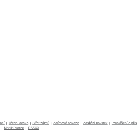
ací
|
úřední deska
|
Střet zájmů
|
Zajímavé odkazy
|
Zasílání novinek
|
Prohlášení o přís
|
Mobilní verze
|
RSSXX