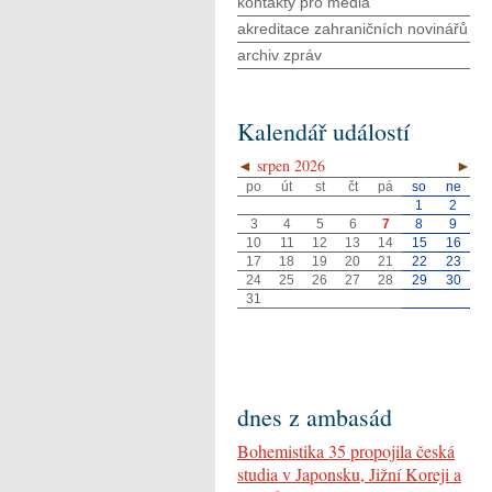
kontakty pro média
akreditace zahraničních novinářů
archiv zpráv
Kalendář událostí
◄
srpen 2026
►
po
út
st
čt
pá
so
ne
1
2
3
4
5
6
7
8
9
10
11
12
13
14
15
16
17
18
19
20
21
22
23
24
25
26
27
28
29
30
31
dnes z ambasád
Bohemistika 35 propojila česká
studia v Japonsku, Jižní Koreji a