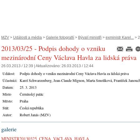
MZV
>
Události a média
>
Galerie fotografií
>
Bývalí ministři
>
exministr Karel...
> 2
2013/03/25 - Podpis dohody o vzniku
mezinárodní Ceny Václava Havla za lidská práva
26.03.2013 / 12:39 |
Aktualizováno:
26.03.2013 / 12:44
Událost:
Podpis dohody o vzniku mezinárodní Ceny Václava Havla za lidská práva
Účastníci:
Karel Schwarzenberg, Jean-Claude Mignon, Marta Smolíková, František Janouc
Datum:
25. 3. 2013
Místo
Černínský palác
Město:
Praha
Stát:
Česká republika
Autor:
Robert Janás (MZV)
galerie
MINISTR20130325_CENA_VACLAVA_HAVLA