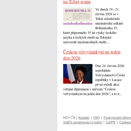
na Tchaj-wanu
Ve dnech 19.–21.
června 2026 se v
Tokiu uskutečnilo
mezinárodní setkání
Bohemistika 35,
které připomnělo 35 let výuky českého
jazyka a českých studií na Tokijské
univerzitě mezinárodních studií....
Českou velvyslankyní na jeden
den 2026
Dne 24. června 2026
uspořádalo
Velvyslanectví České
republiky v Lusace
první ročník akce
veřejné diplomacie s názvem "Českou
velvyslankyní na jeden den 2026", a to u...
MZV ČR
|
Kontakt
|
FAQ
|
Poskytování inform
Vnitřní oznamovací systém
|
GDPR
|
Cookies