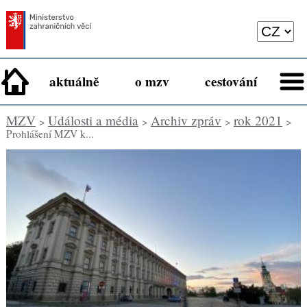
aktuálně
o mzv
cestování
MZV
Události a média
Archiv zpráv
rok 2021
>
>
>
>
Prohlášení MZV k...