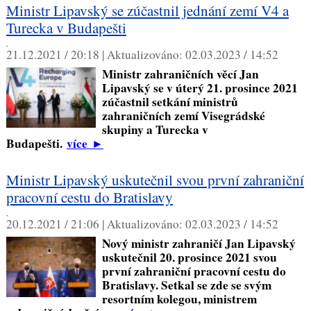
Ministr Lipavský se zúčastnil jednání zemí V4 a
Turecka v Budapešti
,
21.12.2021 / 20:18 |
Aktualizováno:
02.03.2023 / 14:52
Ministr zahraničních věcí Jan
Lipavský se v úterý 21. prosince 2021
zúčastnil setkání ministrů
zahraničních zemí Visegrádské
skupiny a Turecka v
Budapešti.
více
►
Ministr Lipavský uskutečnil svou první zahraniční
pracovní cestu do Bratislavy
,
20.12.2021 / 21:06 |
Aktualizováno:
02.03.2023 / 14:52
Nový ministr zahraničí Jan Lipavský
uskutečnil 20. prosince 2021 svou
první zahraniční pracovní cestu do
Bratislavy. Setkal se zde se svým
resortním kolegou, ministrem