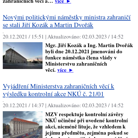
zahraničních věcí a…
více
►
Novými politickými náměstky ministra zahraničí
se stali Jiří Kozák a Martin Dvořák
,
20.12.2021 / 15:51 |
Aktualizováno:
02.03.2023 / 14:52
Mgr. Jiří Kozák a Ing. Martin Dvořák
byli dne 20.12.2021 jmenováni do
funkce náměstka člena vlády v
Ministerstvu zahraničních
věcí.
více
►
Vyjádření Ministerstva zahraničních věcí k
výsledku kontrolní akce NKÚ č. 21/01
,
20.12.2021 / 14:37 |
Aktualizováno:
02.03.2023 / 14:52
MZV respektuje kontrolní závěry
NKÚ učiněné při uvedené kontrolní
akci, nicméně lituje, že vzhledem k
jejímu předmětu, zejména pokud se