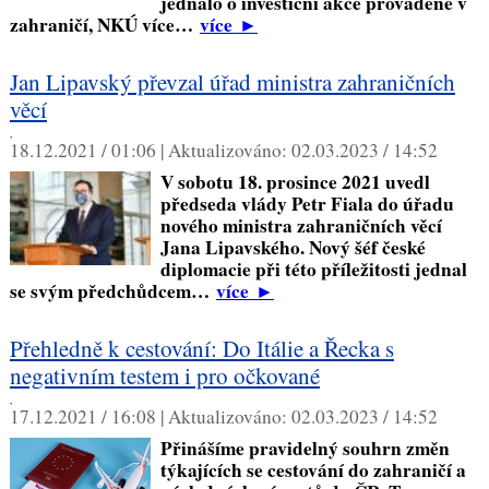
jednalo o investiční akce prováděné v
zahraničí, NKÚ více…
více
►
Jan Lipavský převzal úřad ministra zahraničních
věcí
,
18.12.2021 / 01:06 |
Aktualizováno:
02.03.2023 / 14:52
V sobotu 18. prosince 2021 uvedl
předseda vlády Petr Fiala do úřadu
nového ministra zahraničních věcí
Jana Lipavského. Nový šéf české
diplomacie při této příležitosti jednal
se svým předchůdcem…
více
►
Přehledně k cestování: Do Itálie a Řecka s
negativním testem i pro očkované
,
17.12.2021 / 16:08 |
Aktualizováno:
02.03.2023 / 14:52
Přinášíme pravidelný souhrn změn
týkajících se cestování do zahraničí a