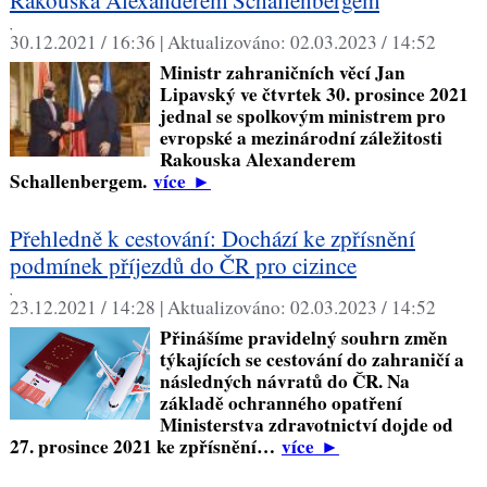
Rakouska Alexanderem Schallenbergem
,
30.12.2021 / 16:36 |
Aktualizováno:
02.03.2023 / 14:52
Ministr zahraničních věcí Jan
Lipavský ve čtvrtek 30. prosince 2021
jednal se spolkovým ministrem pro
evropské a mezinárodní záležitosti
Rakouska Alexanderem
Schallenbergem.
více
►
Přehledně k cestování: Dochází ke zpřísnění
podmínek příjezdů do ČR pro cizince
,
23.12.2021 / 14:28 |
Aktualizováno:
02.03.2023 / 14:52
Přinášíme pravidelný souhrn změn
týkajících se cestování do zahraničí a
následných návratů do ČR. Na
základě ochranného opatření
Ministerstva zdravotnictví dojde od
27. prosince 2021 ke zpřísnění…
více
►