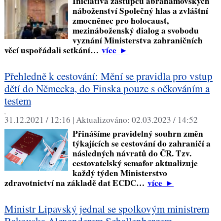
Iniciativa zástupců abrahámovských
náboženství Společný hlas a zvláštní
zmocněnec pro holocaust,
mezináboženský dialog a svobodu
vyznání Ministerstva zahraničních
věcí uspořádali setkání…
více
►
Přehledně k cestování: Mění se pravidla pro vstup
dětí do Německa, do Finska pouze s očkováním a
testem
,
31.12.2021 / 12:16 |
Aktualizováno:
02.03.2023 / 14:52
Přinášíme pravidelný souhrn změn
týkajících se cestování do zahraničí a
následných návratů do ČR. Tzv.
cestovatelský semafor aktualizuje
každý týden Ministerstvo
zdravotnictví na základě dat ECDC…
více
►
Ministr Lipavský jednal se spolkovým ministrem