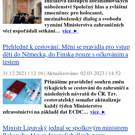
Iniciativa zástupců abrahámovských
náboženství Společný hlas a zvláštní
zmocněnec pro holocaust,
mezináboženský dialog a svobodu
vyznání Ministerstva zahraničních
věcí uspořádali setkání…
více
►
Přehledně k cestování: Mění se pravidla pro vstup
dětí do Německa, do Finska pouze s očkováním a
testem
,
31.12.2021 / 12:16 |
Aktualizováno:
02.03.2023 / 14:52
Přinášíme pravidelný souhrn změn
týkajících se cestování do zahraničí a
následných návratů do ČR. Tzv.
cestovatelský semafor aktualizuje
každý týden Ministerstvo
zdravotnictví na základě dat ECDC…
více
►
Ministr Lipavský jednal se spolkovým ministrem