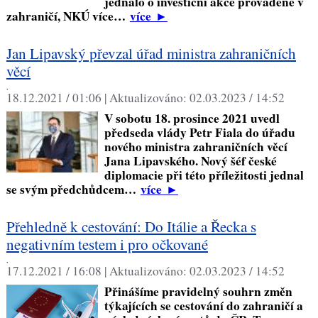
jednalo o investiční akce prováděné v
zahraničí, NKÚ více…
více
►
Jan Lipavský převzal úřad ministra zahraničních
věcí
,
18.12.2021 / 01:06 |
Aktualizováno:
02.03.2023 / 14:52
V sobotu 18. prosince 2021 uvedl
předseda vlády Petr Fiala do úřadu
nového ministra zahraničních věcí
Jana Lipavského. Nový šéf české
diplomacie při této příležitosti jednal
se svým předchůdcem…
více
►
Přehledně k cestování: Do Itálie a Řecka s
negativním testem i pro očkované
,
17.12.2021 / 16:08 |
Aktualizováno:
02.03.2023 / 14:52
Přinášíme pravidelný souhrn změn
týkajících se cestování do zahraničí a