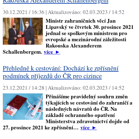
Rakouska Alexanderem Schallenbergem
,
30.12.2021 / 16:36 |
Aktualizováno:
02.03.2023 / 14:52
Ministr zahraničních věcí Jan
Lipavský ve čtvrtek 30. prosince 2021
jednal se spolkovým ministrem pro
evropské a mezinárodní záležitosti
Rakouska Alexanderem
Schallenbergem.
více
►
Přehledně k cestování: Dochází ke zpřísnění
podmínek příjezdů do ČR pro cizince
,
23.12.2021 / 14:28 |
Aktualizováno:
02.03.2023 / 14:52
Přinášíme pravidelný souhrn změn
týkajících se cestování do zahraničí a
následných návratů do ČR. Na
základě ochranného opatření
Ministerstva zdravotnictví dojde od
27. prosince 2021 ke zpřísnění…
více
►