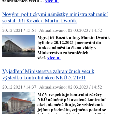
zahraničních věcí a…
více
►
Novými politickými náměstky ministra zahraničí
se stali Jiří Kozák a Martin Dvořák
,
20.12.2021 / 15:51 |
Aktualizováno:
02.03.2023 / 14:52
Mgr. Jiří Kozák a Ing. Martin Dvořák
byli dne 20.12.2021 jmenováni do
funkce náměstka člena vlády v
Ministerstvu zahraničních
věcí.
více
►
Vyjádření Ministerstva zahraničních věcí k
výsledku kontrolní akce NKÚ č. 21/01
,
20.12.2021 / 14:37 |
Aktualizováno:
02.03.2023 / 14:52
MZV respektuje kontrolní závěry
NKÚ učiněné při uvedené kontrolní
akci, nicméně lituje, že vzhledem k
jejímu předmětu, zejména pokud se