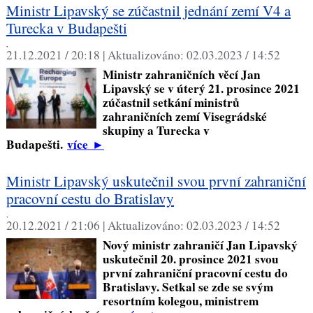
Ministr Lipavský se zúčastnil jednání zemí V4 a
Turecka v Budapešti
,
21.12.2021 / 20:18 |
Aktualizováno:
02.03.2023 / 14:52
Ministr zahraničních věcí Jan
Lipavský se v úterý 21. prosince 2021
zúčastnil setkání ministrů
zahraničních zemí Visegrádské
skupiny a Turecka v
Budapešti.
více
►
Ministr Lipavský uskutečnil svou první zahraniční
pracovní cestu do Bratislavy
,
20.12.2021 / 21:06 |
Aktualizováno:
02.03.2023 / 14:52
Nový ministr zahraničí Jan Lipavský
uskutečnil 20. prosince 2021 svou
první zahraniční pracovní cestu do
Bratislavy. Setkal se zde se svým
resortním kolegou, ministrem