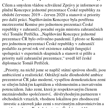
Cílem a smyslem vládou schválené Zprávy je informovat o
plnění Koncepce jednotné prezentace České republiky za
období červenec 2019 – červen 2020 a stanovit si priority
pro další práci. Naplňováním Koncepce byla pověřena
mezirezortní Komise pro jednotnou prezentaci České
republiky v zahraničí, poradní orgán ministra zahraničních
věcí Tomáše Petříčka. „
Naplňování Koncepce jednotné
prezentace ČR bylo ovlivněno pandemií. I přesto se Komisi
pro jednotnou prezentaci České republiky v zahraničí
podařilo za první rok své existence zahájit fungující
spolupráci v expertních skupinách a stanovit si pilíře a
priority naší zahraniční prezentace
,“ uvedl šéf české
diplomacie Tomáš Petříček.
„
Priority, na nichž jsme se napříč státní správou shodli, jsou
ambiciózní a realistické. Odrážejí naše dlouhodobé ambice
prezentovat ČR jako moderní, vyspělou demokratickou zemi
se silným lidským kapitálem a vědomostním a inovativním
potenciálem. Jako zemi, která je respektovaným členem
mezinárodního společenství, důvěryhodným partnerem v
obchodních vztazích, vhodnou lokalitou pro zhodnocení
investic a zároveň jako zemi s rozvinutým zdravotnictvím a