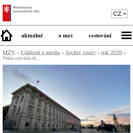
aktuálně
o mzv
cestování
MZV
Události a média
Archiv zpráv
rok 2020
>
>
>
>
Vláda schválila tři...