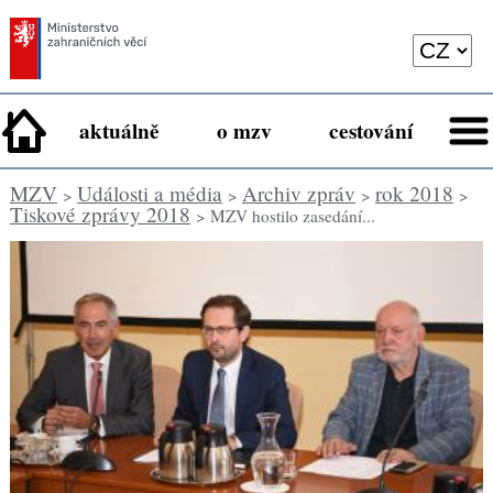
aktuálně
o mzv
cestování
MZV
Události a média
Archiv zpráv
rok 2018
>
>
>
>
Tiskové zprávy 2018
> MZV hostilo zasedání...