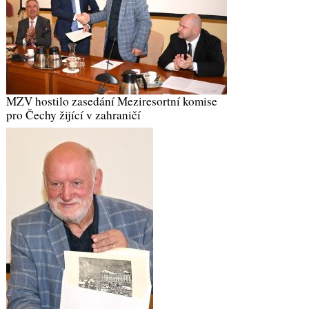
MZV hostilo zasedání Meziresortní komise
pro Čechy žijící v zahraničí