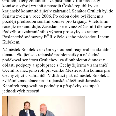
Grulich, který zhodnotil své působení v roli předsedy
komise a vývoj vztahů a postojů České republiky ke
krajanské komunitě žijící v zahraničí. Senátor Grulich byl do
Senátu zvolen v roce 2006. Po celou dobu byl členem a
později předsedou senátní komise pro krajany. V letošním
roce již nekandiduje. Zasedání se rovněž zúčastnili členové
Podvýboru zahraničního výboru pro styky s krajany
Poslanecké sněmovny PČR v čele s jeho předsedou Janem
Kubíkem.
Náměstek Smolek ve svém vystoupení reagoval na aktuální
témata týkající se krajanské problematiky a následně
poděkoval senátoru Grulichovi za dlouholetou činnost v
oblasti podpory a spolupráce s Čechy žijícími v zahraničí.
Ocenil rovněž jeho roli při vzniku Meziresortní komise pro
Čechy žijící v zahraničí. V diskuzi pak náměstek Smolek a
zvláštní zmocněnec pro krajanské záležitosti Jaroslav
Kantůrek reagovali na podněty a příspěvky zástupců
jednotlivých resortů.