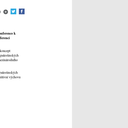
onference k
ferenci
 koncept
-palestinských
mezinárodního
palestinských
zitivní výchovu