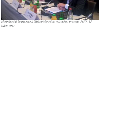
Mezinárodní konference k blízkovýchodnímu mírovému procesu, Paříž, 15.
leden 2017