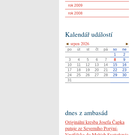
rok 2009
rok 2008
Kalendář událostí
◄
srpen 2026
►
po
út
st
čt
pá
so
ne
1
2
3
4
5
6
7
8
9
10
11
12
13
14
15
16
17
18
19
20
21
22
23
24
25
26
27
28
29
30
31
dnes z ambasád
Originální kresba Josefa Čapka
putuje ze Severního Porýní-
Vestfálska do Malých Svatoňovic