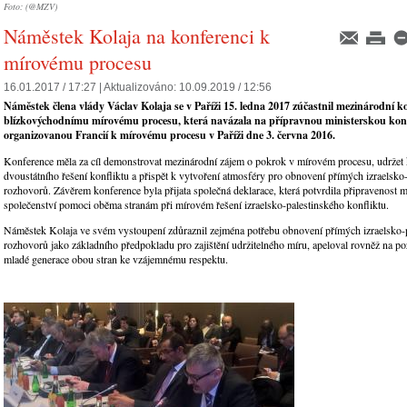
Foto: (@MZV)
Náměstek Kolaja na konferenci k
mírovému procesu
16.01.2017 / 17:27 |
Aktualizováno:
10.09.2019 / 12:56
Náměstek člena vlády Václav Kolaja se v Paříži 15. ledna 2017 zúčastnil mezinárodní k
blízkovýchodnímu mírovému procesu, která navázala na přípravnou ministerskou kon
organizovanou Francií k mírovému procesu v Paříži dne 3. června 2016.
Konference měla za cíl demonstrovat mezinárodní zájem o pokrok v mírovém procesu, udržet
dvoustátního řešení konfliktu a přispět k vytvoření atmosféry pro obnovení přímých izraelsko
rozhovorů. Závěrem konference byla přijata společná deklarace, která potvrdila připravenost 
společenství pomoci oběma stranám při mírovém řešení izraelsko-palestinského konfliktu.
Náměstek Kolaja ve svém vystoupení zdůraznil zejména potřebu obnovení přímých izraelsko-
rozhovorů jako základního předpokladu pro zajištění udržitelného míru, apeloval rovněž na po
mladé generace obou stran ke vzájemnému respektu.