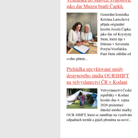
jako dar Muzeu bratří Čapků.
Generální konzulka
Kristina Larischová
přijala originální
kresbu Josefa Čapka
jako dar od Krystyny
Stein, která žije v
Dürenu v Severním
Porýní-Vestfálsku.
Paní Stein zdědila od
svého přítele...
Přehlídka upcyklované módy
designového studia OURSHIFT
na velvyslanectví ČR v Kodani
Velvyslanectví České
republiky v Kodani
hostilo dne 4. srpna
2026 prezentaci
dánské módní značky
OUR SHIFT, která se zaměřuje na využívání
odpadních textilií a jejich přeměnu na nové...