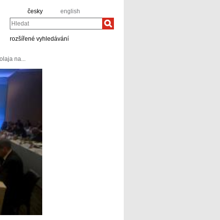
česky
english
Hledat
rozšířené vyhledávání
laja na...