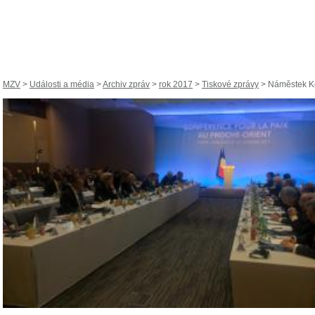
MZV
>
Události a média
>
Archiv zpráv
>
rok 2017
>
Tiskové zprávy
> Náměstek Ko