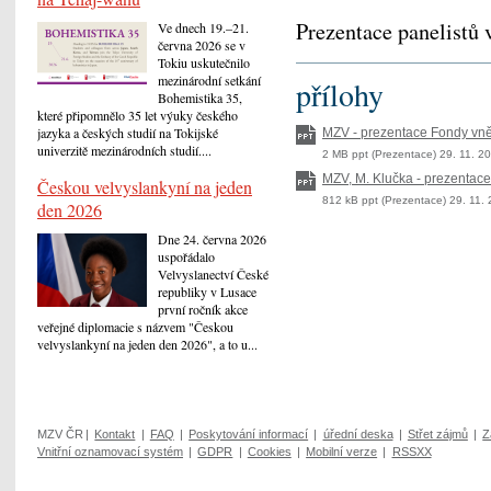
Prezentace panelistů v
Ve dnech 19.–21.
června 2026 se v
Tokiu uskutečnilo
mezinárodní setkání
přílohy
Bohemistika 35,
které připomnělo 35 let výuky českého
jazyka a českých studií na Tokijské
MZV - prezentace Fondy vně
univerzitě mezinárodních studií....
2 MB ppt (Prezentace) 29. 11. 2
MZV, M. Klučka - prezentace
Českou velvyslankyní na jeden
812 kB ppt (Prezentace) 29. 11.
den 2026
Dne 24. června 2026
uspořádalo
Velvyslanectví České
republiky v Lusace
první ročník akce
veřejné diplomacie s názvem "Českou
velvyslankyní na jeden den 2026", a to u...
MZV ČR
|
Kontakt
|
FAQ
|
Poskytování informací
|
úřední deska
|
Střet zájmů
|
Z
Vnitřní oznamovací systém
|
GDPR
|
Cookies
|
Mobilní verze
|
RSSXX