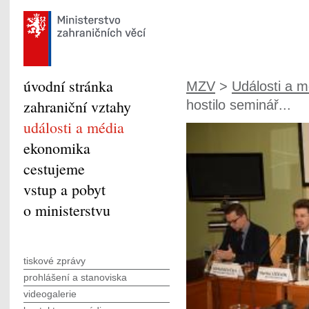
úvodní stránka
MZV
>
Události a m
zahraniční vztahy
hostilo seminář...
události a média
ekonomika
cestujeme
vstup a pobyt
o ministerstvu
tiskové zprávy
prohlášení a stanoviska
videogalerie