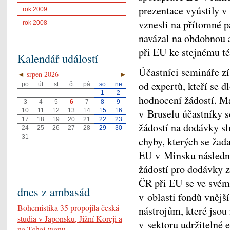
prezentace vyústily v
rok 2009
vznesli na přítomné p
rok 2008
navázal na obdobnou a
při EU ke stejnému t
Kalendář událostí
Účastníci semináře zí
◄
srpen 2026
►
od expertů, kteří se 
po
út
st
čt
pá
so
ne
1
2
hodnocení žádostí. M
3
4
5
6
7
8
9
v Bruselu účastníky 
10
11
12
13
14
15
16
17
18
19
20
21
22
23
žádostí na dodávky sl
24
25
26
27
28
29
30
31
chyby, kterých se žad
EU v Minsku následně 
žádostí pro dodávky 
ČR při EU se ve svém
dnes z ambasád
v oblasti fondů vněj
Bohemistika 35 propojila česká
nástrojům, které jso
studia v Japonsku, Jižní Koreji a
v sektoru udržitelné e
na Tchaj-wanu