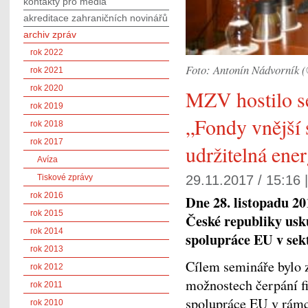
kontakty pro média
akreditace zahraničních novinářů
archiv zpráv
rok 2022
Foto: Antonín Nádvorník
rok 2021
rok 2020
MZV hostilo s
rok 2019
„Fondy vnější 
rok 2018
rok 2017
udržitelná ener
Avíza
Tiskové zprávy
29.11.2017 / 15:16 
rok 2016
Dne 28. listopadu 20
rok 2015
České republiky usk
rok 2014
spolupráce EU v sekt
rok 2013
Cílem semináře bylo 
rok 2012
možnostech čerpání fi
rok 2011
spolupráce EU v rámci
rok 2010