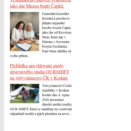
jako dar Muzeu bratří Čapků.
Generální konzulka
Kristina Larischová
přijala originální
kresbu Josefa Čapka
jako dar od Krystyny
Stein, která žije v
Dürenu v Severním
Porýní-Vestfálsku.
Paní Stein zdědila od
svého přítele...
Přehlídka upcyklované módy
designového studia OURSHIFT
na velvyslanectví ČR v Kodani
Velvyslanectví České
republiky v Kodani
hostilo dne 4. srpna
2026 prezentaci
dánské módní značky
OUR SHIFT, která se zaměřuje na využívání
odpadních textilií a jejich přeměnu na nové...