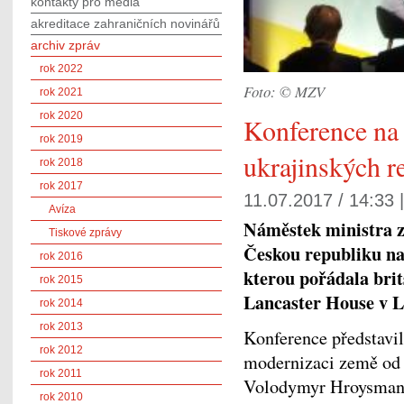
kontakty pro média
akreditace zahraničních novinářů
archiv zpráv
rok 2022
Foto: © MZV
rok 2021
rok 2020
Konference na
rok 2019
ukrajinských r
rok 2018
rok 2017
11.07.2017 / 14:33 
Avíza
Náměstek ministra z
Tiskové zprávy
Českou republiku na
rok 2016
kterou pořádala brit
rok 2015
Lancaster House v 
rok 2014
rok 2013
Konference představil
rok 2012
modernizaci země od 
rok 2011
Volodymyr Hroysman 
rok 2010