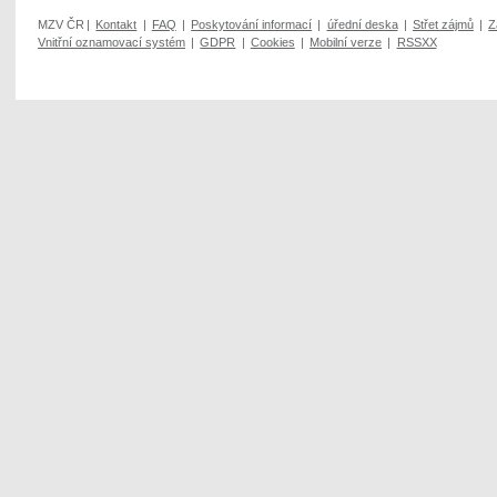
MZV ČR
|
Kontakt
|
FAQ
|
Poskytování informací
|
úřední deska
|
Střet zájmů
|
Z
Vnitřní oznamovací systém
|
GDPR
|
Cookies
|
Mobilní verze
|
RSSXX