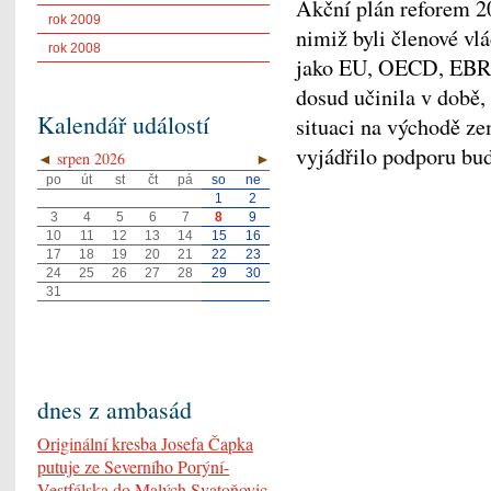
Akční plán reforem 2
rok 2009
nimiž byli členové vl
rok 2008
jako EU, OECD, EBRR 
dosud učinila v době,
Kalendář událostí
situaci na východě z
vyjádřilo podporu bu
◄
srpen 2026
►
po
út
st
čt
pá
so
ne
1
2
3
4
5
6
7
8
9
10
11
12
13
14
15
16
17
18
19
20
21
22
23
24
25
26
27
28
29
30
31
dnes z ambasád
Originální kresba Josefa Čapka
putuje ze Severního Porýní-
Vestfálska do Malých Svatoňovic