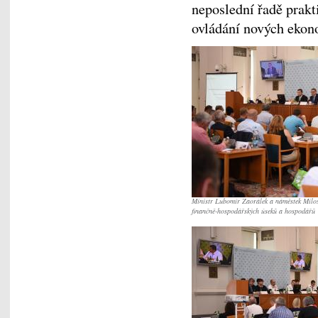
neposlední řadě prak
ovládání nových ekon
Ministr Lubomír Zaorálek a náměstek Milos
finančně-hospodářských úseků a hospodářů