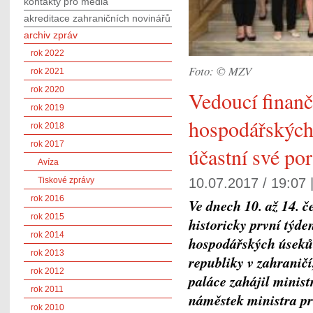
kontakty pro média
akreditace zahraničních novinářů
archiv zpráv
rok 2022
Foto: © MZV
rok 2021
rok 2020
Vedoucí finanč
rok 2019
hospodářských
rok 2018
rok 2017
účastní své po
Avíza
Tiskové zprávy
10.07.2017 / 19:07 
rok 2016
Ve dnech 10. až 14. 
rok 2015
historicky první týd
rok 2014
hospodářských úseků
rok 2013
republiky v zahranič
rok 2012
paláce zahájil minis
rok 2011
náměstek ministra pr
rok 2010