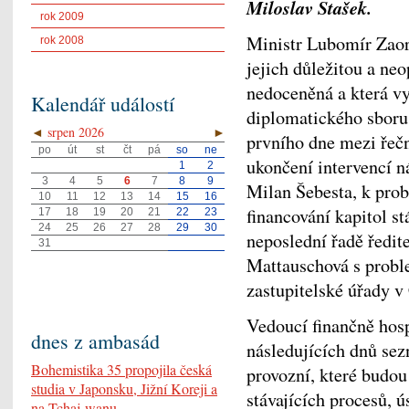
Miloslav Stašek.
rok 2009
Ministr Lubomír Zaor
rok 2008
jejich důležitou a ne
nedoceněná a která v
Kalendář událostí
diplomatického sboru
◄
srpen 2026
►
prvního dne mezi řečn
po
út
st
čt
pá
so
ne
ukončení intervencí 
1
2
3
4
5
6
7
8
9
Milan Šebesta, k prob
10
11
12
13
14
15
16
financování kapitol s
17
18
19
20
21
22
23
24
25
26
27
28
29
30
neposlední řadě ředi
31
Mattauschová s probl
zastupitelské úřady
Vedoucí finančně hos
dnes z ambasád
následujících dnů sez
Bohemistika 35 propojila česká
provozní, které budou
studia v Japonsku, Jižní Koreji a
stávajících procesů, ú
na Tchaj-wanu