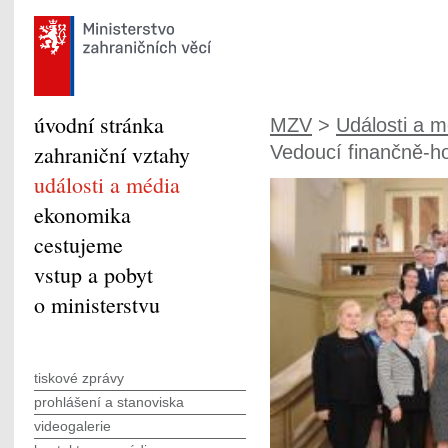
úvodní stránka
MZV
>
Události a m
zahraniční vztahy
Vedoucí finančně-ho
události a média
ekonomika
cestujeme
vstup a pobyt
o ministerstvu
tiskové zprávy
prohlášení a stanoviska
videogalerie