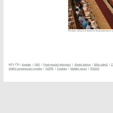
Porada vedoucích finančně-hospodářských 
MZV ČR
|
Kontakt
|
FAQ
|
Poskytování informací
|
úřední deska
|
Střet zájmů
|
Z
Vnitřní oznamovací systém
|
GDPR
|
Cookies
|
Mobilní verze
|
RSSXX