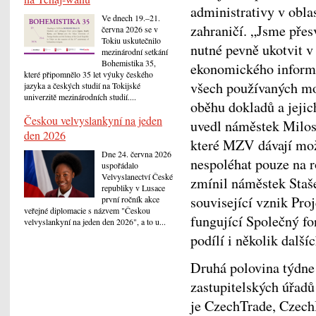
administrativy v obla
Ve dnech 19.–21.
zahraničí. „Jsme přes
června 2026 se v
Tokiu uskutečnilo
nutné pevně ukotvit v
mezinárodní setkání
Bohemistika 35,
ekonomického informa
které připomnělo 35 let výuky českého
všech používaných mo
jazyka a českých studií na Tokijské
univerzitě mezinárodních studií....
oběhu dokladů a jejic
Českou velvyslankyní na jeden
uvedl náměstek Milos
den 2026
které MZV dávají mož
Dne 24. června 2026
nespoléhat pouze na r
uspořádalo
Velvyslanectví České
zmínil náměstek Staše
republiky v Lusace
související vznik Proj
první ročník akce
veřejné diplomacie s názvem "Českou
fungující Společný f
velvyslankyní na jeden den 2026", a to u...
podílí i několik dalš
Druhá polovina týdne
zastupitelských úřadů
je CzechTrade, CzechI