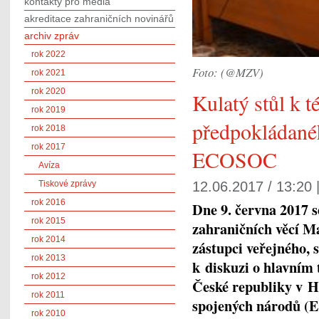
kontakty pro média
akreditace zahraničních novinářů
archiv zpráv
rok 2022
Foto: (@MZV)
rok 2021
rok 2020
Kulatý stůl k 
rok 2019
předpokládané
rok 2018
rok 2017
ECOSOC
Avíza
Tiskové zprávy
12.06.2017 / 13:20 
rok 2016
Dne 9. června 2017 
rok 2015
zahraničních věcí Ma
rok 2014
zástupci veřejného,
rok 2013
k diskuzi o hlavním
rok 2012
České republiky v H
rok 2011
spojených národů (E
rok 2010