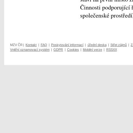
Činnosti podporující 
společenské prostředí
MZV ČR
|
Kontakt
|
FAQ
|
Poskytování informací
|
úřední deska
|
Střet zájmů
|
Z
Vnitřní oznamovací systém
|
GDPR
|
Cookies
|
Mobilní verze
|
RSSXX