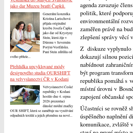
agenda zavazuje člen
jako dar Muzeu bratří Čapků.
politik, které podpor
Generální konzulka
Kristina Larischová
environmentální rozvoj
přijala originální
zaměřen právě na budo
kresbu Josefa Čapka
jako dar od Krystyny
zlepšení správy věcí 
Stein, která žije v
Dürenu v Severním
Z diskuze vyplynulo 
Porýní-Vestfálsku.
Paní Stein zdědila od
dokazují silnou pozic
svého přítele...
nabídnout zahraniční
Přehlídka upcyklované módy
být program transfor
designového studia OURSHIFT
na velvyslanectví ČR v Kodani
republika pomáhá s ve
Velvyslanectví České
místní úrovni v Bosn
republiky v Kodani
zapojení občanské sp
hostilo dne 4. srpna
2026 prezentaci
dánské módní značky
Účastníci se rovněž s
OUR SHIFT, která se zaměřuje na využívání
úspěšného naplnění d
odpadních textilií a jejich přeměnu na nové...
komunikace, zvláště 
staví na první místo 