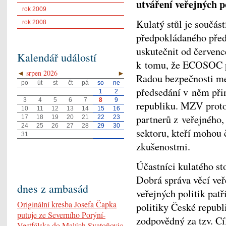
utváření veřejných po
rok 2009
Kulatý stůl je součás
rok 2008
předpokládaného před
uskutečnit od červen
Kalendář událostí
k tomu, že ECOSOC p
◄
srpen 2026
►
Radou bezpečnosti m
po
út
st
čt
pá
so
ne
předsedání v něm přin
1
2
3
4
5
6
7
8
9
republiku. MZV proto
10
11
12
13
14
15
16
partnerů z veřejného
17
18
19
20
21
22
23
24
25
26
27
28
29
30
sektoru, kteří mohou 
31
zkušenostmi.
Účastníci kulatého sto
Dobrá správa věcí veř
dnes z ambasád
veřejných politik pat
Originální kresba Josefa Čapka
politiky České repub
putuje ze Severního Porýní-
zodpovědný za tzv. Cí
Vestfálska do Malých Svatoňovic