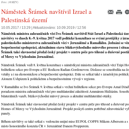
Foto: (@MZV)
Náměstek Šrámek navštívil Izrael a
Palestinská území
10.05.2017 / 13:29 |
Aktualizováno:
10.09.2019 / 12:56
Náměstek ministra zahraničních věcí Ivo Šrámek navštívil Stát Izrael a Palestinská úz
návštěvy ve dnech 8.–9. května 2017 vedl politické konzultace se svými protějšky z izra
palestinského ministerstva zahraničních věcí v Jeruzalémě a Ramalláhu. Jednání se věn
bezpečnostní spolupráci, aktuálnímu stavu blízkovýchodního mírového procesu i situac
Šrámek také slavnostně předal český projekt v centru péče pro tělesně a duševně post
of Mercy ve Východním Jeruzalémě.
Náměstek Šrámek vedl 8. května konzultace s náměstkyní ministra zahraničních věcí Tzipi Ho
ředitelkou sekce pro Evropu a EU Rodicou Radian-Gordonovou. Diskuse se soustředila na če
vztahy a i na ekonomickou a bezpečnostní spolupráci. Dále se setkal také s izraelským politic
Alonem Ushpizem k politickému a bezpečnostnímu vývoji v regionu.
V Ramalláhu se Ivo Šrámek 9. května setkal s vrchní ředitelkou sekce pro Evropu Amal Džad
poradcem ministra zahraničních věcí pro multilaterální záležitosti Ammárem Hidžázím. Soustře
bilaterálních vazeb, blízkovýchodní mírový proces a aktuální multilaterální otázky.
Náměstek Šrámek také slavnostně předal český projekt v centru péče pro tělesně a duševně po
Homes of Mercy ve Východním Jeruzalémě. Projekt poskytl centru potřebné zdravotnické vyb
panely.
Během návštěvy se také setkal s vedoucím unijní mise EUPOL COPPS Mikem Albersem a s 
místo honorárního konzula ČR v Jeruzalémě Danem Propperem.