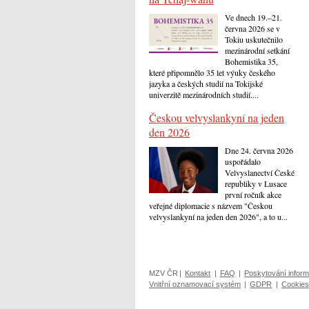
Ve dnech 19.–21.
června 2026 se v
Tokiu uskutečnilo
mezinárodní setkání
Bohemistika 35,
které připomnělo 35 let výuky českého
jazyka a českých studií na Tokijské
univerzitě mezinárodních studií....
Českou velvyslankyní na jeden
den 2026
Dne 24. června 2026
uspořádalo
Velvyslanectví České
republiky v Lusace
první ročník akce
veřejné diplomacie s názvem "Českou
velvyslankyní na jeden den 2026", a to u...
MZV ČR
|
Kontakt
|
FAQ
|
Poskytování inform
Vnitřní oznamovací systém
|
GDPR
|
Cookies