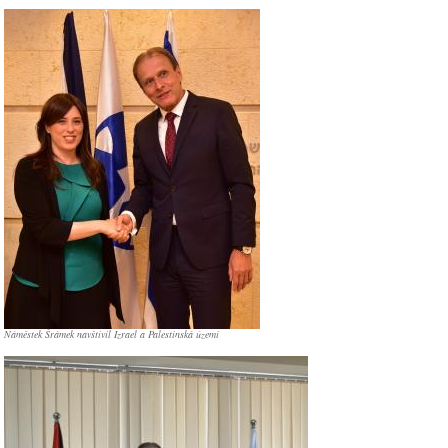
Náměstek Šrámek navštívil Izrael a Palestinská území