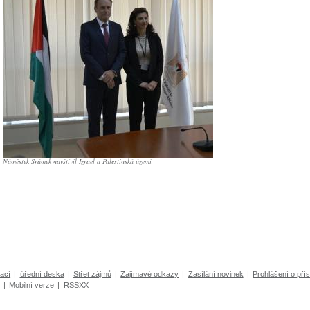
Náměstek Šrámek navštívil Izrael a Palestinská území
ací
|
úřední deska
|
Střet zájmů
|
Zajímavé odkazy
|
Zasílání novinek
|
Prohlášení o přís
|
Mobilní verze
|
RSSXX