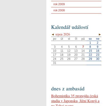
rok 2009
rok 2008
Kalendář událostí
◄
srpen 2026
►
po
út
st
čt
pá
so
ne
1
2
3
4
5
6
7
8
9
10
11
12
13
14
15
16
17
18
19
20
21
22
23
24
25
26
27
28
29
30
31
dnes z ambasád
Bohemistika 35 propojila česká
studia v Japonsku, Jižní Koreji a
na Tchaj-wanu