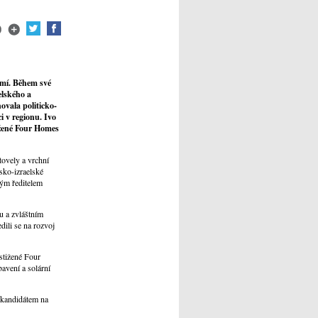
emí. Během své
elského a
ovala politicko-
i v regionu. Ivo
ižené Four Homes
tovely a vrchní
sko-izraelské
kým ředitelem
u a zvláštním
dili se na rozvoj
stižené Four
avení a solární
kandidátem na