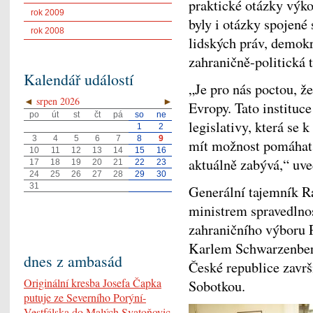
praktické otázky výk
rok 2009
byly i otázky spojen
rok 2008
lidských práv, demokr
zahraničně-politická 
Kalendář událostí
„Je pro nás poctou, 
◄
srpen 2026
►
Evropy. Tato instituc
po
út
st
čt
pá
so
ne
legislativy, která se
1
2
3
4
5
6
7
8
9
mít možnost pomáhat ř
10
11
12
13
14
15
16
aktuálně zabývá,“ uve
17
18
19
20
21
22
23
24
25
26
27
28
29
30
31
Generální tajemník R
ministrem spravedlno
zahraničního výboru
Karlem Schwarzenberg
dnes z ambasád
České republice zavr
Originální kresba Josefa Čapka
Sobotkou.
putuje ze Severního Porýní-
Vestfálska do Malých Svatoňovic