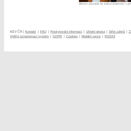
Ministr Zaorálek na tiskové konferenci s g
MZV ČR
|
Kontakt
|
FAQ
|
Poskytování informací
|
úřední deska
|
Střet zájmů
|
Z
Vnitřní oznamovací systém
|
GDPR
|
Cookies
|
Mobilní verze
|
RSSXX