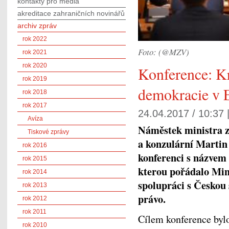
kontakty pro média
akreditace zahraničních novinářů
archiv zpráv
rok 2022
Foto: (@MZV)
rok 2021
rok 2020
Konference: Kr
rok 2019
demokracie v 
rok 2018
rok 2017
24.04.2017 / 10:37 
Avíza
Náměstek ministra za
Tiskové zprávy
a konzulární Martin
rok 2016
konferenci s názvem
rok 2015
kterou pořádalo Min
rok 2014
spolupráci s Českou 
rok 2013
právo.
rok 2012
rok 2011
Cílem konference bylo
rok 2010