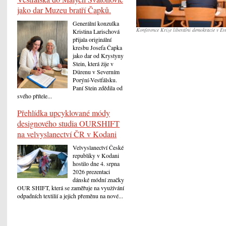
jako dar Muzeu bratří Čapků.
Generální konzulka
Konference Krize liberální demokracie v Ev
Kristina Larischová
přijala originální
kresbu Josefa Čapka
jako dar od Krystyny
Stein, která žije v
Dürenu v Severním
Porýní-Vestfálsku.
Paní Stein zdědila od
svého přítele...
Přehlídka upcyklované módy
designového studia OURSHIFT
na velvyslanectví ČR v Kodani
Velvyslanectví České
republiky v Kodani
hostilo dne 4. srpna
2026 prezentaci
dánské módní značky
OUR SHIFT, která se zaměřuje na využívání
odpadních textilií a jejich přeměnu na nové...