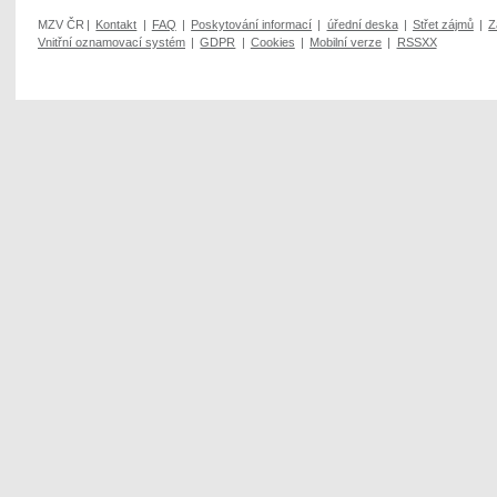
MZV ČR
|
Kontakt
|
FAQ
|
Poskytování informací
|
úřední deska
|
Střet zájmů
|
Z
Vnitřní oznamovací systém
|
GDPR
|
Cookies
|
Mobilní verze
|
RSSXX