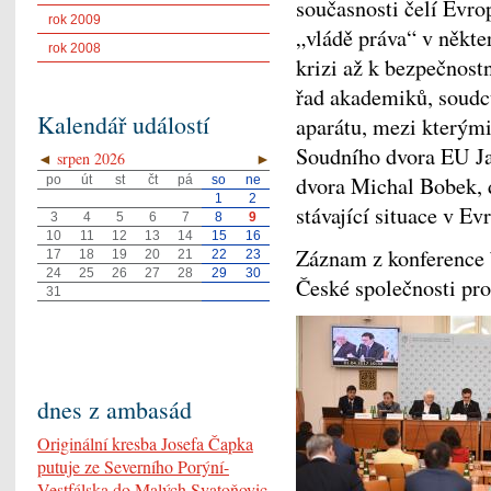
současnosti čelí Evro
rok 2009
„vládě práva“ v někte
rok 2008
krizi až k bezpečnos
řad akademiků, soudců
Kalendář událostí
aparátu, mezi kterými
Soudního dvora EU Ja
◄
srpen 2026
►
dvora Michal Bobek, d
po
út
st
čt
pá
so
ne
1
2
stávající situace v Ev
3
4
5
6
7
8
9
10
11
12
13
14
15
16
Záznam z konference 
17
18
19
20
21
22
23
24
25
26
27
28
29
30
České společnosti pro
31
dnes z ambasád
Originální kresba Josefa Čapka
putuje ze Severního Porýní-
Vestfálska do Malých Svatoňovic