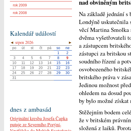
nad obviněným brit
rok 2009
Na základě jednání s 
rok 2008
Londýně uskutečnila 
věcí Martina Smolka 
Kalendář událostí
dvěma vyšetřovateli t
◄
srpen 2026
►
a zástupcem britského
po
út
st
čt
pá
so
ne
zástupci za britskou 
1
2
3
4
5
6
7
8
9
soudního řízení a potv
10
11
12
13
14
15
16
osvobozeného britskéh
17
18
19
20
21
22
23
24
25
26
27
28
29
30
britského práva v zás
31
Jedinou možnost předs
ohledem na dosud použ
by bylo možné získat
dnes z ambasád
Stěžejním bodem celé
Originální kresba Josefa Čapka
že v britském právním
putuje ze Severního Porýní-
složená z laiků. Poro
Vestfálska do Malých Svatoňovic