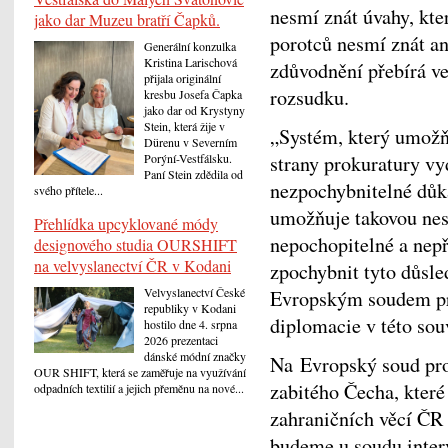
nesmí znát úvahy, kte
jako dar Muzeu bratří Čapků.
porotců nesmí znát an
Generální konzulka
Kristina Larischová
zdůvodnění přebírá ve
přijala originální
rozsudku.
kresbu Josefa Čapka
jako dar od Krystyny
Stein, která žije v
„Systém, který umožň
Dürenu v Severním
strany prokuratury vy
Porýní-Vestfálsku.
Paní Stein zdědila od
nezpochybnitelné důk
svého přítele...
umožňuje takovou nesp
Přehlídka upcyklované módy
nepochopitelné a nepř
designového studia OURSHIFT
na velvyslanectví ČR v Kodani
zpochybnit tyto důsl
Velvyslanectví České
Evropským soudem pro
republiky v Kodani
diplomacie v této so
hostilo dne 4. srpna
2026 prezentaci
dánské módní značky
Na Evropský soud pro 
OUR SHIFT, která se zaměřuje na využívání
zabitého Čecha, které
odpadních textilií a jejich přeměnu na nové...
zahraničních věcí ČR
budeme u soudu inter