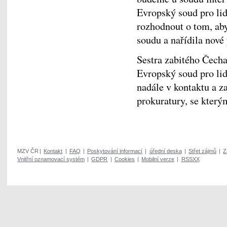
Evropský soud pro lid
rozhodnout o tom, ab
soudu a nařídila nov
Sestra zabitého Čecha 
Evropský soud pro lid
nadále v kontaktu a za
prokuratury, se kterým
MZV ČR
|
Kontakt
|
FAQ
|
Poskytování informací
|
úřední deska
|
Střet zájmů
|
Z
Vnitřní oznamovací systém
|
GDPR
|
Cookies
|
Mobilní verze
|
RSSXX