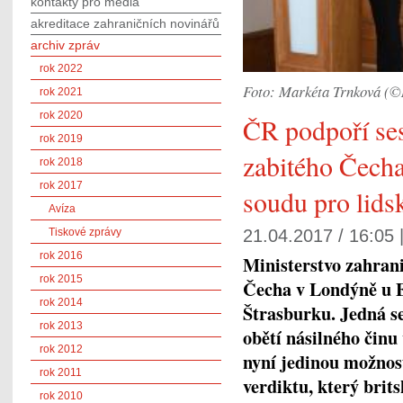
kontakty pro média
akreditace zahraničních novinářů
archiv zpráv
rok 2022
Foto: Markéta Trnková (
rok 2021
rok 2020
ČR podpoří ses
rok 2019
zabitého Čech
rok 2018
rok 2017
soudu pro lids
Avíza
Tiskové zprávy
21.04.2017 / 16:05 
rok 2016
Ministerstvo zahran
rok 2015
Čecha v Londýně u E
rok 2014
Štrasburku. Jedná se
rok 2013
obětí násilného činu
rok 2012
nyní jedinou možnost
rok 2011
verdiktu, který brit
rok 2010