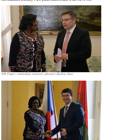
NM Tlapa s náměstkyní ministra zahraničí Burkiny Faso