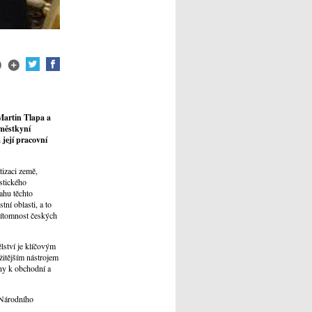
Martin Tlapa a
áměstkyní
její pracovní
tizaci země,
stického
ahu těchto
ní oblasti, a to
přítomnost českých
lství je klíčovým
žitějším nástrojem
any k obchodní a
 Národního