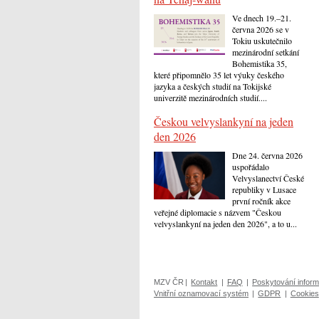
Ve dnech 19.–21.
června 2026 se v
Tokiu uskutečnilo
mezinárodní setkání
Bohemistika 35,
které připomnělo 35 let výuky českého
jazyka a českých studií na Tokijské
univerzitě mezinárodních studií....
Českou velvyslankyní na jeden
den 2026
Dne 24. června 2026
uspořádalo
Velvyslanectví České
republiky v Lusace
první ročník akce
veřejné diplomacie s názvem "Českou
velvyslankyní na jeden den 2026", a to u...
MZV ČR
|
Kontakt
|
FAQ
|
Poskytování inform
Vnitřní oznamovací systém
|
GDPR
|
Cookies