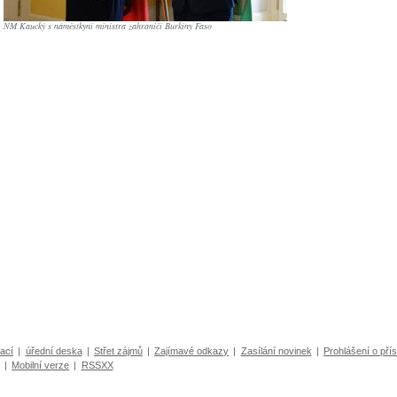
NM Kaucký s náměstkyní ministra zahraničí Burkiny Faso
ací
|
úřední deska
|
Střet zájmů
|
Zajímavé odkazy
|
Zasílání novinek
|
Prohlášení o přís
|
Mobilní verze
|
RSSXX