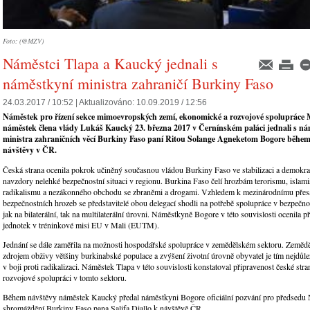
Foto: (@MZV)
Náměstci Tlapa a Kaucký jednali s
náměstkyní ministra zahraničí Burkiny Faso
24.03.2017 / 10:52 |
Aktualizováno:
10.09.2019 / 12:56
Náměstek pro řízení sekce mimoevropských zemí, ekonomické a rozvojové spolupráce 
náměstek člena vlády Lukáš Kaucký 23. března 2017 v Černínském paláci jednali s n
ministra zahraničních věcí Burkiny Faso paní Ritou Solange Agneketom Bogore během 
návštěvy v ČR.
Česká strana ocenila pokrok učiněný současnou vládou Burkiny Faso ve stabilizaci a demokra
navzdory nelehké bezpečnostní situaci v regionu. Burkina Faso čelí hrozbám terorismu, islami
radikalismu a nezákonného obchodu se zbraněmi a drogami. Vzhledem k mezinárodnímu přes
bezpečnostních hrozeb se představitelé obou delegací shodli na potřebě spolupráce v bezpečnost
jak na bilaterální, tak na multilaterální úrovni. Náměstkyně Bogore v této souvislosti ocenila 
jednotek v tréninkové misi EU v Mali (EUTM).
Jednání se dále zaměřila na možnosti hospodářské spolupráce v zemědělském sektoru. Zemědě
zdrojem obživy většiny burkinabské populace a zvýšení životní úrovně obyvatel je tím nejdůle
v boji proti radikalizaci. Náměstek Tlapa v této souvislosti konstatoval připravenost české str
rozvojové spolupráci v tomto sektoru.
Během návštěvy náměstek Kaucký předal náměstkyni Bogore oficiální pozvání pro předsedu
shromáždění Burkiny Faso pana Salifa Diallo k návštěvě ČR.