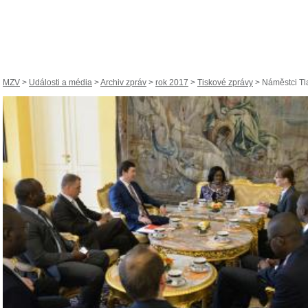
MZV
>
Události a média
>
Archiv zpráv
>
rok 2017
>
Tiskové zprávy
> Náměstci Tla