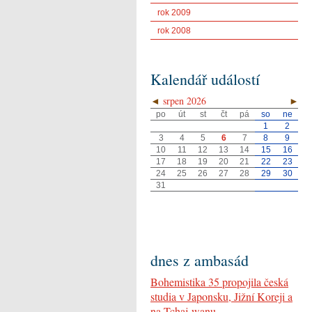
rok 2009
rok 2008
Kalendář událostí
◄
srpen 2026
►
po
út
st
čt
pá
so
ne
1
2
3
4
5
6
7
8
9
10
11
12
13
14
15
16
17
18
19
20
21
22
23
24
25
26
27
28
29
30
31
dnes z ambasád
Bohemistika 35 propojila česká
studia v Japonsku, Jižní Koreji a
na Tchaj-wanu