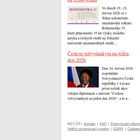
Ve dnech 19.–21.
června 2026 se v
Tokiu uskutečnilo
mezinárodní setkání
Bohemistika 35,
které připomnělo 35 let výuky českého
jazyka a českých studií na Tokijské
univerzitě mezinárodních studií....
Českou velvyslankyní na jeden
den 2026
Dne 24. června 2026
uspořádalo
Velvyslanectví České
republiky v Lusace
první ročník akce
veřejné diplomacie s názvem "Českou
velvyslankyní na jeden den 2026", a to u...
MZV ČR
|
Kontakt
|
FAQ
|
Poskytování inform
Vnitřní oznamovací systém
|
GDPR
|
Cookies