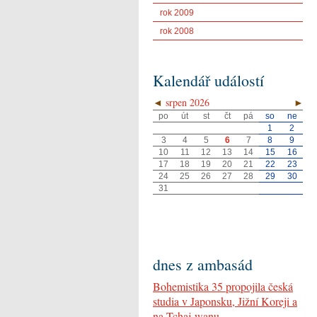
rok 2009
rok 2008
Kalendář událostí
◄
srpen 2026
►
po
út
st
čt
pá
so
ne
1
2
3
4
5
6
7
8
9
10
11
12
13
14
15
16
17
18
19
20
21
22
23
24
25
26
27
28
29
30
31
dnes z ambasád
Bohemistika 35 propojila česká
studia v Japonsku, Jižní Koreji a
na Tchaj-wanu