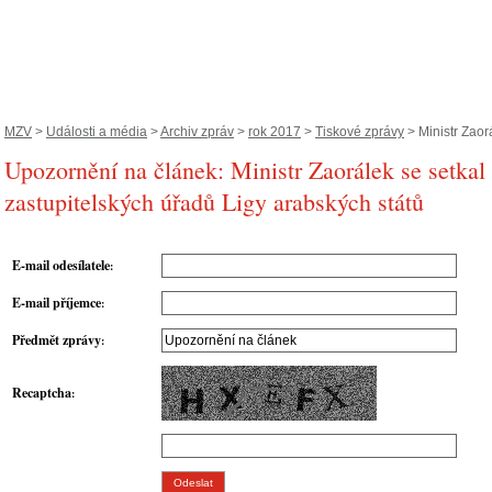
MZV
>
Události a média
>
Archiv zpráv
>
rok 2017
>
Tiskové zprávy
> Ministr Zaorá
Upozornění na článek: Ministr Zaorálek se setkal
zastupitelských úřadů Ligy arabských států
E-mail odesílatele
:
E-mail příjemce
:
Předmět zprávy
:
Recaptcha
: