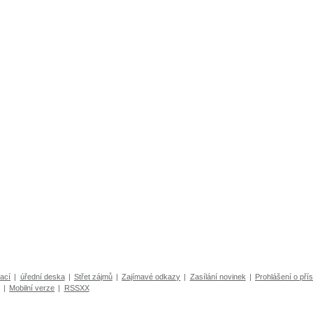
ací
|
úřední deska
|
Střet zájmů
|
Zajímavé odkazy
|
Zasílání novinek
|
Prohlášení o přís
|
Mobilní verze
|
RSSXX