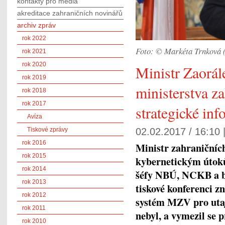
kontakty pro média
akreditace zahraničních novinářů
archiv zpráv
rok 2022
Foto: © Markéta Trnkov
rok 2021
rok 2020
Ministr Zaorál
rok 2019
ministerstva za
rok 2018
rok 2017
strategické in
Avíza
Tiskové zprávy
02.02.2017 / 16:10 
rok 2016
Ministr zahraničníc
rok 2015
kybernetickým útoků
rok 2014
šéfy NBÚ, NCKB a be
rok 2013
tiskové konferenci z
rok 2012
systém MZV pro utaj
rok 2011
nebyl, a vymezil se 
rok 2010