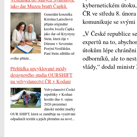
kybernetickém útoku,
jako dar Muzeu bratří Čapků.
ČR ve středu 8. února
Generální konzulka
Kristina Larischová
komunikuje se svými 
přijala originální
kresbu Josefa Čapka
„V České republice se
jako dar od Krystyny
Stein, která žije v
expertů na to, abycho
Dürenu v Severním
útokům lépe chráněni.
Porýní-Vestfálsku.
Paní Stein zdědila od
odborníků, ale to nes
svého přítele...
vlády,“ dodal ministr
Přehlídka upcyklované módy
designového studia OURSHIFT
na velvyslanectví ČR v Kodani
Velvyslanectví České
republiky v Kodani
hostilo dne 4. srpna
2026 prezentaci
dánské módní značky
OUR SHIFT, která se zaměřuje na využívání
odpadních textilií a jejich přeměnu na nové...