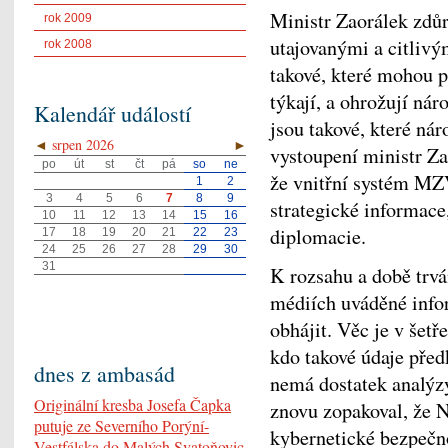
Ministr Zaorálek zdůr
rok 2009
utajovanými a citliv
rok 2008
takové, které mohou p
týkají, a ohrožují ná
Kalendář událostí
jsou takové, které ná
◄
srpen 2026
►
vystoupení ministr Z
po
út
st
čt
pá
so
ne
že vnitřní systém MZV
1
2
3
4
5
6
7
8
9
strategické informace
10
11
12
13
14
15
16
diplomacie.
17
18
19
20
21
22
23
24
25
26
27
28
29
30
31
K rozsahu a době trvá
médiích uváděné info
obhájit. Věc je v šetře
kdo takové údaje před
dnes z ambasád
nemá dostatek analýzy
Originální kresba Josefa Čapka
znovu zopakoval, že 
putuje ze Severního Porýní-
kybernetické bezpečno
Vestfálska do Malých Svatoňovic