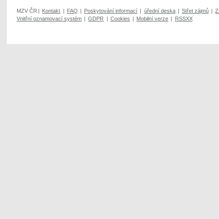
MZV ČR
|
Kontakt
|
FAQ
|
Poskytování informací
|
úřední deska
|
Střet zájmů
|
Z
Vnitřní oznamovací systém
|
GDPR
|
Cookies
|
Mobilní verze
|
RSSXX