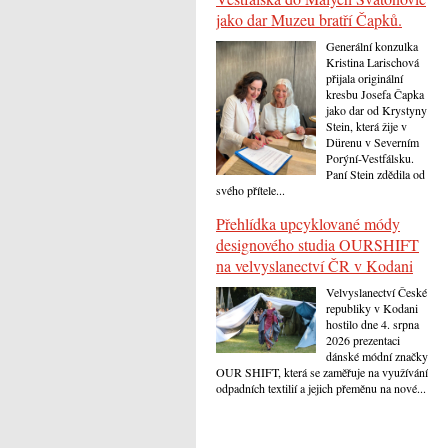
jako dar Muzeu bratří Čapků.
Generální konzulka
Kristina Larischová
přijala originální
kresbu Josefa Čapka
jako dar od Krystyny
Stein, která žije v
Dürenu v Severním
Porýní-Vestfálsku.
Paní Stein zdědila od
svého přítele...
Přehlídka upcyklované módy
designového studia OURSHIFT
na velvyslanectví ČR v Kodani
Velvyslanectví České
republiky v Kodani
hostilo dne 4. srpna
2026 prezentaci
dánské módní značky
OUR SHIFT, která se zaměřuje na využívání
odpadních textilií a jejich přeměnu na nové...