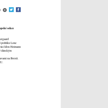
opské sekce
tergaard
 politiku Lone
práci Idou Heimann
né dánským
avami na Brexit.
EU.