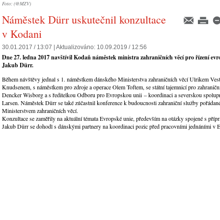
Foto: (@MZV)
Náměstek Dürr uskutečnil konzultace
v Kodani
30.01.2017 / 13:07 |
Aktualizováno:
10.09.2019 / 12:56
Dne 27. ledna 2017 navštívil Kodaň náměstek ministra zahraničních věcí pro řízení evr
Jakub Dürr.
Během návštěvy jednal s 1. náměstkem dánského Ministerstva zahraničních věcí Ulrikem Ves
Knudsenem, s náměstkem pro zdroje a operace Olem Toftem, se státní tajemnicí pro zahraniční
Dencker Wisborg a s ředitelkou Odboru pro Evropskou unii – koordinaci a severskou spolu
Larsen. Náměstek Dürr se také zúčastnil konference k budoucnosti zahraniční služby pořáda
Ministerstvem zahraničních věcí.
Konzultace se zaměřily na aktuální témata Evropské unie, především na otázky spojené s přípr
Jakub Dürr se dohodl s dánskými partnery na koordinaci pozic před pracovními jednáními v 