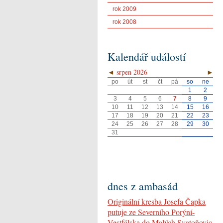
rok 2009
rok 2008
Kalendář událostí
◄
srpen 2026
►
po
út
st
čt
pá
so
ne
1
2
3
4
5
6
7
8
9
10
11
12
13
14
15
16
17
18
19
20
21
22
23
24
25
26
27
28
29
30
31
dnes z ambasád
Originální kresba Josefa Čapka
putuje ze Severního Porýní-
Vestfálska do Malých Svatoňovic