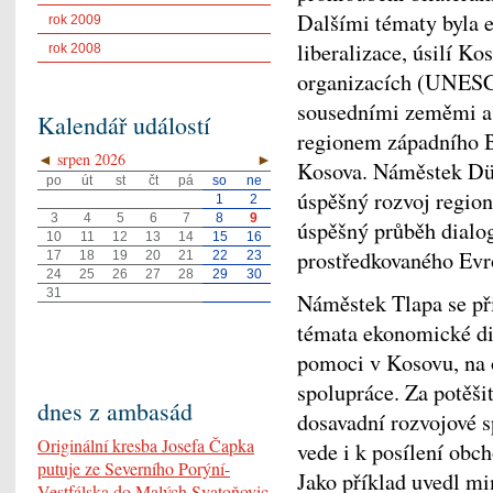
Dalšími tématy byla e
rok 2009
liberalizace, úsilí K
rok 2008
organizacích (UNESCO
sousedními zeměmi a 
Kalendář událostí
regionem západního Ba
◄
srpen 2026
►
Kosova. Náměstek Dür
po
út
st
čt
pá
so
ne
úspěšný rozvoj regio
1
2
3
4
5
6
7
8
9
úspěšný průběh dial
10
11
12
13
14
15
16
prostředkovaného Evr
17
18
19
20
21
22
23
24
25
26
27
28
29
30
31
Náměstek Tlapa se př
témata ekonomické di
pomoci v Kosovu, na 
spolupráce. Za potěši
dnes z ambasád
dosavadní rozvojové 
Originální kresba Josefa Čapka
vede i k posílení obc
putuje ze Severního Porýní-
Jako příklad uvedl m
Vestfálska do Malých Svatoňovic