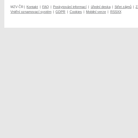
MZV ČR
|
Kontakt
|
FAQ
|
Poskytování informací
|
úřední deska
|
Střet zájmů
|
Z
Vnitřní oznamovací systém
|
GDPR
|
Cookies
|
Mobilní verze
|
RSSXX