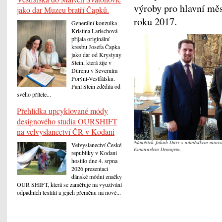
výroby pro hlavní měs
jako dar Muzeu bratří Čapků.
roku 2017.
Generální konzulka
Kristina Larischová
přijala originální
kresbu Josefa Čapka
jako dar od Krystyny
Stein, která žije v
Dürenu v Severním
Porýní-Vestfálsku.
Paní Stein zdědila od
svého přítele...
Přehlídka upcyklované módy
designového studia OURSHIFT
na velvyslanectví ČR v Kodani
Náměstek Jakub Dürr s náměstkem minist
Velvyslanectví České
Emanuelem Demajem.
republiky v Kodani
hostilo dne 4. srpna
2026 prezentaci
dánské módní značky
OUR SHIFT, která se zaměřuje na využívání
odpadních textilií a jejich přeměnu na nové...