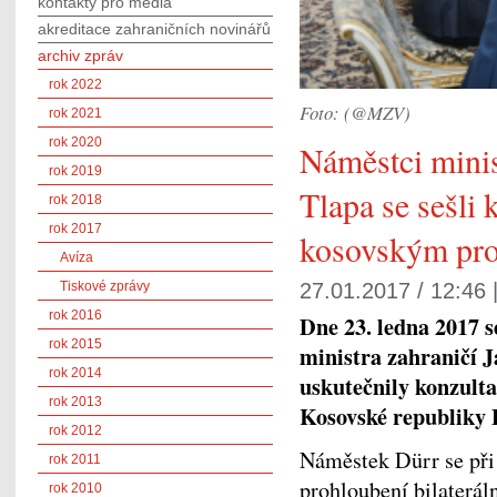
kontakty pro média
akreditace zahraničních novinářů
archiv zpráv
rok 2022
Foto: (@MZV)
rok 2021
rok 2020
Náměstci minis
rok 2019
Tlapa se sešli
rok 2018
rok 2017
kosovským pro
Avíza
Tiskové zprávy
27.01.2017 / 12:46 
rok 2016
Dne 23. ledna 2017 
rok 2015
ministra zahraničí 
rok 2014
uskutečnily konzult
rok 2013
Kosovské republik
rok 2012
Náměstek Dürr se při
rok 2011
prohloubení bilaterál
rok 2010