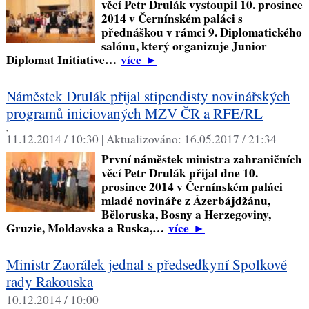
věcí Petr Drulák vystoupil 10. prosince
2014 v Černínském paláci s
přednáškou v rámci 9. Diplomatického
salónu, který organizuje Junior
Diplomat Initiative…
více
►
Náměstek Drulák přijal stipendisty novinářských
programů iniciovaných MZV ČR a RFE/RL
,
11.12.2014 / 10:30 |
Aktualizováno:
16.05.2017 / 21:34
První náměstek ministra zahraničních
věcí Petr Drulák přijal dne 10.
prosince 2014 v Černínském paláci
mladé novináře z Ázerbájdžánu,
Běloruska, Bosny a Herzegoviny,
Gruzie, Moldavska a Ruska,…
více
►
Ministr Zaorálek jednal s předsedkyní Spolkové
rady Rakouska
10.12.2014 / 10:00