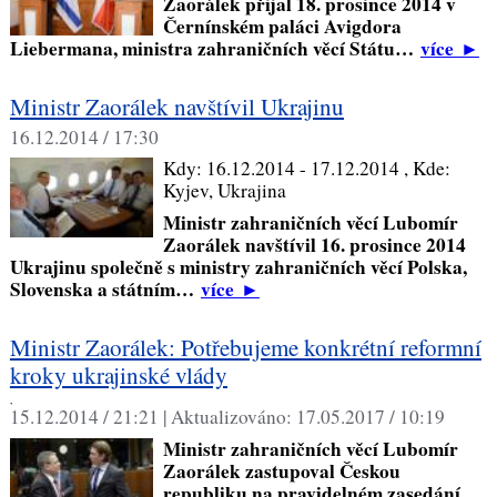
Zaorálek přijal 18. prosince 2014 v
Černínském paláci Avigdora
Liebermana, ministra zahraničních věcí Státu…
více
►
Ministr Zaorálek navštívil Ukrajinu
16.12.2014 / 17:30
Kdy:
16.12.2014 - 17.12.2014
, Kde:
Kyjev, Ukrajina
Ministr zahraničních věcí Lubomír
Zaorálek navštívil 16. prosince 2014
Ukrajinu společně s ministry zahraničních věcí Polska,
Slovenska a státním…
více
►
Ministr Zaorálek: Potřebujeme konkrétní reformní
kroky ukrajinské vlády
,
15.12.2014 / 21:21 |
Aktualizováno:
17.05.2017 / 10:19
Ministr zahraničních věcí Lubomír
Zaorálek zastupoval Českou
republiku na pravidelném zasedání