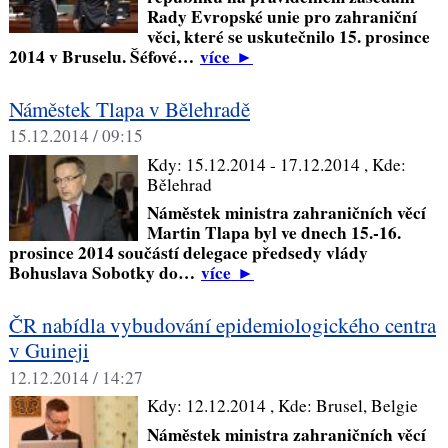
Rady Evropské unie pro zahraniční
věci, které se uskutečnilo 15. prosince
2014 v Bruselu. Šéfové…
více
►
Náměstek Tlapa v Bělehradě
15.12.2014 / 09:15
Kdy:
15.12.2014 - 17.12.2014
, Kde:
Bělehrad
Náměstek ministra zahraničních věcí
Martin Tlapa byl ve dnech 15.-16.
prosince 2014 součástí delegace předsedy vlády
Bohuslava Sobotky do…
více
►
ČR nabídla vybudování epidemiologického centra
v Guineji
12.12.2014 / 14:27
Kdy:
12.12.2014
, Kde:
Brusel, Belgie
Náměstek ministra zahraničních věcí