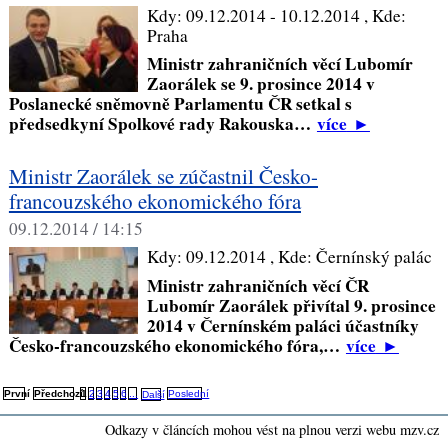
Kdy:
09.12.2014 - 10.12.2014
, Kde:
Praha
Ministr zahraničních věcí Lubomír
Zaorálek se 9. prosince 2014 v
Poslanecké sněmovně Parlamentu ČR setkal s
předsedkyní Spolkové rady Rakouska…
více
►
Ministr Zaorálek se zúčastnil Česko-
francouzského ekonomického fóra
09.12.2014 / 14:15
Kdy:
09.12.2014
, Kde:
Černínský palác
Ministr zahraničních věcí ČR
Lubomír Zaorálek přivítal 9. prosince
2014 v Černínském paláci účastníky
Česko-francouzského ekonomického fóra,…
více
►
První
1
2
3
4
5
6
Předchozí
...
Poslední
Další
Odkazy v článcích mohou vést na plnou verzi webu mzv.cz