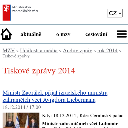
aktuálně
o mzv
cestování
MZV
Události a média
Archiv zpráv
rok 2014
>
>
>
>
Tiskové zprávy
Tiskové zprávy 2014
Ministr Zaorálek přijal izraelského ministra
zahraničích věcí Avigdora Liebermana
18.12.2014 / 17:00
Kdy:
18.12.2014
, Kde:
Černínský palác
Ministr zahraničních věcí Lubomír