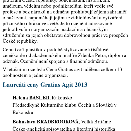
umělcům, vědcům nebo podnikatelům, kteří vedle své
profese a bez nároků na odměnu prohlubují zájem zahraničí
o naši zemi, napomáhají jejímu zviditelňování a vytváření
příznivého obrazu ve světě. Je to ocenění adresované
jednotlivcům i organizacím, nadacím a občanským
sdružením za jejich obětavou dobrovolnou práci ve prospěch
České republiky.
Cenu tvoří plastika v podobě stylizované křišťálové
zeměkoule od akademického malíře Zdeňka Petra, diplom a
odznak. Ocenění není spojeno s finanční odměnou.
V letošním roce byla Cena Gratias agit udělena celkem 13
osobnostem a jedné organizaci.
Laureáti ceny Gratias Agit 2013
Helena BASLER
, Rakousko
Předsedkyně Kulturního klubu Čechů a Slováků v
Rakousku
Bohuslava BRADBROOKOVÁ
, Velká Británie
Česko-anglická spisovatelka a literární historička