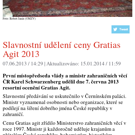
Foto: Robert Janás (©MZV)
Slavnostní udělení ceny Gratias
Agit 2013
07.06.2013 / 14:29 |
Aktualizováno:
15.01.2014 / 11:59
První místopředseda vlády a ministr zahraničních věcí
ČR Karel Schwarzenberg udělil dne 7. června 2013
resortní ocenění Gratias Agit.
Slavnostní předávání se uskutečnilo v Černínském paláci.
Ministr vyznamenal osobnosti nebo organizace, které se
podílejí na šíření dobrého jména České republiky v
zahraničí.
Cenu Gratias agit zřídilo Ministerstvo zahraničních věcí v
roce 1997. Ministr ji každoročně uděluje krajanům a
přátelům České republiky, bohemistům, historikům,