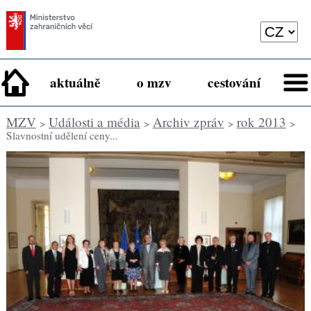
aktuálně
o mzv
cestování
MZV
Události a média
Archiv zpráv
rok 2013
>
>
>
>
Slavnostní udělení ceny...