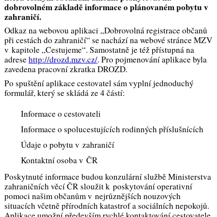
dobrovolném základě informace o plánovaném pobytu v
zahraničí.
Odkaz na webovou aplikaci „Dobrovolná registrace občanů
při cestách do zahraničí“ se nachází na webové stránce MZV
v kapitole „Cestujeme“. Samostatně je též přístupná na
adrese
http://drozd.mzv.cz/
. Pro pojmenování aplikace byla
zavedena pracovní zkratka DROZD.
Po spuštění aplikace cestovatel sám vyplní jednoduchý
formulář, který se skládá ze 4 částí:
Informace o cestovateli
Informace o spolucestujících rodinných příslušnících
Údaje o pobytu v zahraničí
Kontaktní osoba v ČR
Poskytnuté informace budou konzulární službě Ministerstva
zahraničních věcí ČR sloužit k poskytování operativní
pomoci našim občanům v nejrůznějších nouzových
situacích včetně přírodních katastrof a sociálních nepokojů.
Aplikace umožní především rychlé kontaktování cestovatele