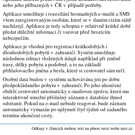
nebo jeho příbuzných v ČR v případě potřeby.
Aplikace umožňuje i rozesílání hromadných e-mailů a SMS
všem zaregistrovaným osobám, které se v daném cizím státě
nacházejí. Aplikace je tedy schopna v relativně krátké době
předat důležité informaci či varovat před hrozícím
nebezpečím.
Aplikace je vhodná pro registraci krátkodobých i
dlouhodobých pobytů v zahraničí. Systém umožňuje
následnou editaci vložených údajů například při změně
trasy, délky pobytu a podobně, a to na základě
přihlašovacího jména a hesla, které si cestovatel sám určí.
Osobní data budou v systému uchovávána jen po dobu
předpokládaného pobytu v zahraničí. Po jeho ukončení
obdrží cestovatel automaticky e-mailovou zprávu, která mu
interaktivně umožní příslušný záznam z databáze ihned
odstranit. Pokud na e-mail nebude reagovat, bude záznam
automaticky vymazán po uplynutí čtyř týdnů od zadaného
termínu ukončení cesty.
Odkazy v článcích mohou vést na plnou verzi webu mzv.cz