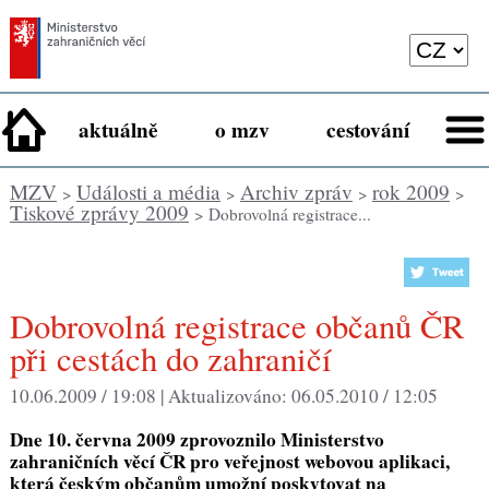
aktuálně
o mzv
cestování
MZV
Události a média
Archiv zpráv
rok 2009
>
>
>
>
Tiskové zprávy 2009
> Dobrovolná registrace...
Dobrovolná registrace občanů ČR
při cestách do zahraničí
10.06.2009 / 19:08 |
Aktualizováno:
06.05.2010 / 12:05
Dne 10. června 2009 zprovoznilo Ministerstvo
zahraničních věcí ČR pro veřejnost webovou aplikaci,
která českým občanům umožní poskytovat na