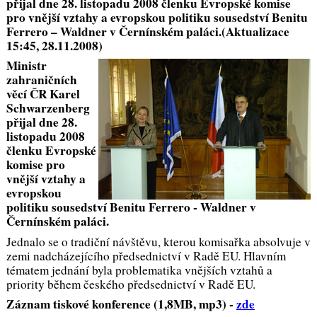
přijal dne 28. listopadu 2008 členku Evropské komise
pro vnější vztahy a evropskou politiku sousedství Benitu
Ferrero – Waldner v Černínském paláci.(Aktualizace
15:45, 28.11.2008)
Ministr
zahraničních
věcí ČR Karel
Schwarzenberg
přijal dne 28.
listopadu 2008
členku Evropské
komise pro
vnější vztahy a
evropskou
politiku sousedství Benitu Ferrero - Waldner v
Černínském paláci.
Jednalo se o tradiční návštěvu, kterou komisařka absolvuje v
zemi nadcházejícího předsednictví v Radě EU. Hlavním
tématem jednání byla problematika vnějších vztahů a
priority během českého předsednictví v Radě EU.
Záznam tiskové konference (1,8MB, mp3) -
zde