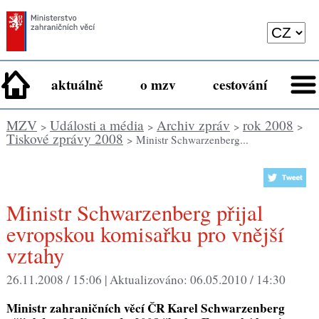
aktuálně
o mzv
cestování
MZV
Události a média
Archiv zpráv
rok 2008
>
>
>
>
Tiskové zprávy 2008
> Ministr Schwarzenberg...
Ministr Schwarzenberg přijal
evropskou komisařku pro vnější
vztahy
26.11.2008 / 15:06 |
Aktualizováno:
06.05.2010 / 14:30
Ministr zahraničních věcí ČR Karel Schwarzenberg