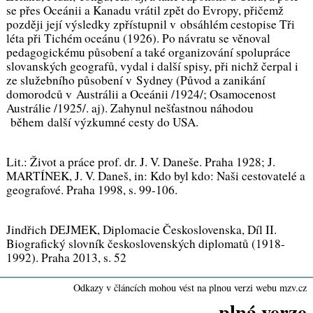
se přes Oceánii a Kanadu vrátil zpět do Evropy, přičemž
později její výsledky zpřístupnil v obsáhlém cestopise
Tři
léta při Tichém oceánu
(1926). Po návratu se věnoval
pedagogickému působení a také organizování spolupráce
slovanských geografů, vydal i další spisy, při nichž čerpal i
ze služebního působení v Sydney (
Původ a zanikání
domorodců v Austrálii a Oceánii
/1924/;
Osamocenost
Austrálie
/1925/. aj). Zahynul nešťastnou náhodou
během další výzkumné cesty do USA.
Lit.:
Život a práce prof. dr. J. V. Daneše
. Praha 1928; J.
MARTÍNEK,
J. V. Daneš
, in:
Kdo byl kdo: Naši cestovatelé a
geografové
. Praha 1998, s. 99-106.
Jindřich DEJMEK,
Diplomacie Československa, Díl II.
Biografický slovník československých diplomatů (1918-
1992).
Praha 2013, s. 52
Odkazy v článcích mohou vést na plnou verzi webu mzv.cz
plná verze