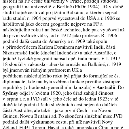
historii na FF české univerzity v Praze, později studoval
geografii i na univerzitě v Berlíně (PhDr. 1904). Již v době
studií hojně cestoval po jižním Balkánu, o kterém sepsal
řadu studií; r. 1904 poprvé vycestoval do USA a r. 1906 se
habilitoval jako docent geografie nejprve na FF a
následujícího roku i na české technice, kde pak vyučoval až
do první světové války, od r. 1912 jako profesor. R. 1906
podnikl další cestu do Ameriky a r. 1909 také spolu
s přírodovědcem Karlem Dominem navštívil Indii, části
Nizozemské Indie (dnešní Indonésie) a také Austrálie, o
jejichž fyzické geografii napsal opět řadu prací. V l. 1917-
18 sloužil v rakousko-uherské armádě na Balkáně, r. 1919
byl jmenován řádným profesorem UK a
počátkem následujícího roku byl přijat do formující
se čs.
diplomacie, kde mu byla svěřena funkce prvního zástupce
Austrálii
republiky (v hodnosti generálního konzula) v
. Do
Sydney
odjel v květnu 1920, jeho úřad zahájil činnost
v srpnu t. r. a JVD stál v jeho čele až do ledna 1923; v té
době také podnikl řadu služebních cest nejen do dalších
částí Austrálie, ale také – jako první Čech – na Novou
Guineu, Novou Británii ad. Po skončení služební mise JVD
podnikl další výzkumnou cestu, při níž navštívil Nový
Zéland, Fidži, Tongu, Havaj, a také Japonsko a Čínu, a poté