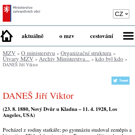
aktuálně
o mzv
cestování
MZV
O ministerstvu
Organizační struktura
>
>
>
Útvary MZV
Archiv Ministerstva...
kdo byl kdo
>
>
>
DANEŠ Jiří Viktor
DANEŠ Jiří Viktor
(23. 8. 1880, Nový Dvůr u Kladna – 11. 4. 1928, Los
Angeles, USA)
Pocházel z rodiny statkáře; po gymnáziu studoval zeměpis a