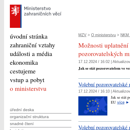
úvodní stránka
MZV
>
O ministerstvu
>
NKM -
zahraniční vztahy
Možnosti uplatnění 
události a média
pozorovatelských m
ekonomika
17.12.2024 / 16:02 |
Aktualizo
Jak se stát pozorovatelem ve 
cestujeme
vstup a pobyt
Volební pozorovatelské
o ministerstvu
17.12.2024 / 16:10 |
Aktualizo
Jak se stát
EU
více
►
úřední deska
organizační struktura
snadné čtení
Volební pozorovatelsk