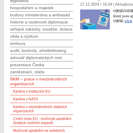
legislativa
17.12.2024 / 16:04 |
Aktualizo
hospodaření a majetek
OBSE/ODIHR
budovy ministerstva a ambasád
které jsou 
OBSE
více
historie a osobnosti diplomacie
veřejné zakázky, soutěže, dotace
věda a výzkum
smlouvy
audit, kontrola, whistleblowing
adresář diplomatických misí
prezentace Česka
zaměstnání, stáže
NKM – práce v mezinárodních
organizacích
Kariéra v institucích EU
Kariéra v NATO
Kariéra v mezinárodních vládních
organizacích
Civilní mise EU - možnosti uplatnění
českých civilních expertů
Možnosti uplatnění ve volebních