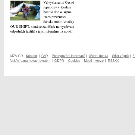
Velvyslanectví České
republiky v Kodani
hostilo dne 4. srpna
2026 prezentaci
dánské módní značky
OUR SHIFT, která se zaměřuje na využívání
odpadních textilií a jejich přeměnu na nové...
MZV ČR
|
Kontakt
|
FAQ
|
Poskytování informací
|
úřední deska
|
Střet zájmů
|
Z
Vnitřní oznamovací systém
|
GDPR
|
Cookies
|
Mobilní verze
|
RSSXX