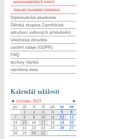
pozorovatelských misích
Národní kontaktní databáze
Diplomatická akademie
Dětská skupina Zamiňáček
sdružení rodinných příslušníků
úřednická zkouška
osobní údaje (GDPR)
FAQ
archivy článků
otevřená data
Kalendář událostí
◄
červenec 2025
►
po
út
st
čt
pá
so
ne
1
2
3
4
5
6
7
8
9
10
11
12
13
14
15
16
17
18
19
20
21
22
23
24
25
26
27
28
29
30
31