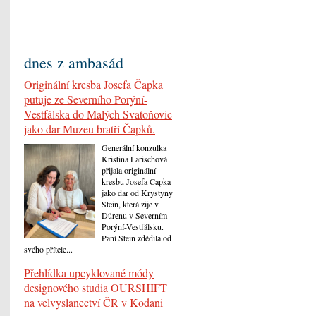
dnes z ambasád
Originální kresba Josefa Čapka
putuje ze Severního Porýní-
Vestfálska do Malých Svatoňovic
jako dar Muzeu bratří Čapků.
Generální konzulka
Kristina Larischová
přijala originální
kresbu Josefa Čapka
jako dar od Krystyny
Stein, která žije v
Dürenu v Severním
Porýní-Vestfálsku.
Paní Stein zdědila od
svého přítele...
Přehlídka upcyklované módy
designového studia OURSHIFT
na velvyslanectví ČR v Kodani