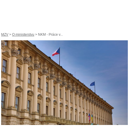
MZV
>
O ministerstvu
> NKM - Práce v...