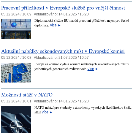
Pracovní příležitosti v Evropské službě pro vnější činnost
05.12.2024 / 10:09 |
Aktualizováno:
14.01.2025 / 16:20
Diplomatická služba EU nabízí pracovní příležitosti nejen pro české
diplomaty.
více
►
Aktuální nabídky sekondovaných míst v Evropské komisi
05.12.2024 / 10:08 |
Aktualizováno:
21.07.2025 / 10:57
Evropská komise vydala seznam nabízených sekondovaných míst v
jednotlivých generálních ředitelstvích
více
►
Možnosti stáží v NATO
05.12.2024 / 10:01 |
Aktualizováno:
14.01.2025 / 16:23
NATO nabízí pro studenty a absolventy vysokých škol širokou škálu
stáží
více
►