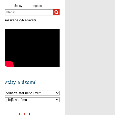
česky
english
Hledat
rozšířené vyhledávání
státy a území