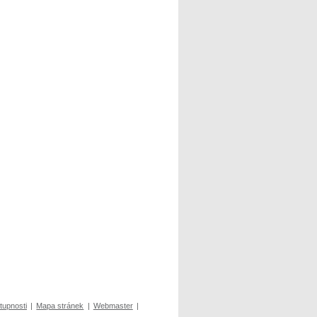
tupnosti
|
Mapa stránek
|
Webmaster
|