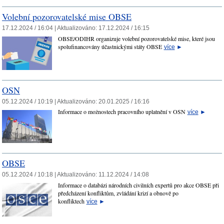
Volební pozorovatelské mise OBSE
17.12.2024 / 16:04 |
Aktualizováno:
17.12.2024 / 16:15
OBSE/ODIHR organizuje volební pozorovatelské mise, které jsou
spolufinancovány účastnickými státy OBSE
více
►
OSN
05.12.2024 / 10:19 |
Aktualizováno:
20.01.2025 / 16:16
Informace o možnostech pracovního uplatnění v OSN
více
►
OBSE
05.12.2024 / 10:18 |
Aktualizováno:
11.12.2024 / 14:08
Informace o databázi národních civilních expertů pro akce OBSE při
předcházení konfliktům, zvládání krizí a obnově po
konfliktech
více
►