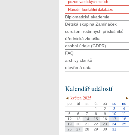
pozorovatelských misích
Národní kontaktní databáze
Diplomatická akademie
Dětská skupina Zamiňáček
sdružení rodinných příslušníků
úřednická zkouška
osobní údaje (GDPR)
FAQ
archivy článků
otevřená data
Kalendář událostí
◄
květen 2025
►
po
út
st
čt
pá
so
ne
1
2
3
4
5
6
7
8
9
10
11
12
13
14
15
16
17
18
19
20
21
22
23
24
25
26
27
28
29
30
31