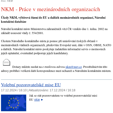
Foto: NKM
NKM - Práce v mezinárodních organizacích
Úkoly NKM, výběrová řízení do EU a dalších mezinárodních organizací, Národní
kontaktní databáze
Národní kontaktní místo Ministerstva zahraničních věcí ČR vzniklo dne 1. ledna. 2002 na
základě usnesení vlády č. 554/2001.
Úkolem Národního kontaktního místa je pomoc při umisťování českých občanů v
mezinárodních vládních organizacích, především Evropské unii, dále v OSN, OBSE, NATO
a dalších. Národní kontaktní místo poskytuje žadatelům informační servis o možnostech
jejich uplatnění, eventuálně podporuje jejich kandidatury.
Dotazy můžete zasílat na
e-mailovou adresu
nkm@mzv.cz
. Prostřednictvím této
adresy probíhá i veškerá další korespondence mezi uchazeči a Národním kontaktním místem.
Volební pozorovatelské mise EU
17.12.2024 / 16:10 |
Aktualizováno:
17.12.2024 / 16:18
Jak se stát pozorovatelem ve volební pozorovatelské misi
EU
více
►