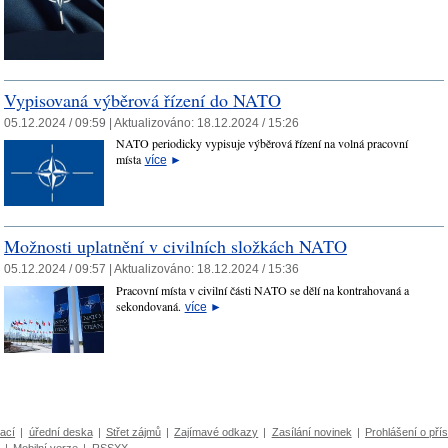
Vypisovaná výběrová řízení do NATO
05.12.2024 / 09:59 |
Aktualizováno:
18.12.2024 / 15:26
NATO periodicky vypisuje výběrová řízení na volná pracovní
místa
více
►
Možnosti uplatnění v civilních složkách NATO
05.12.2024 / 09:57 |
Aktualizováno:
18.12.2024 / 15:36
Pracovní místa v civilní části NATO se dělí na kontrahovaná a
sekondovaná.
více
►
ací
|
úřední deska
|
Střet zájmů
|
Zajímavé odkazy
|
Zasílání novinek
|
Prohlášení o přís