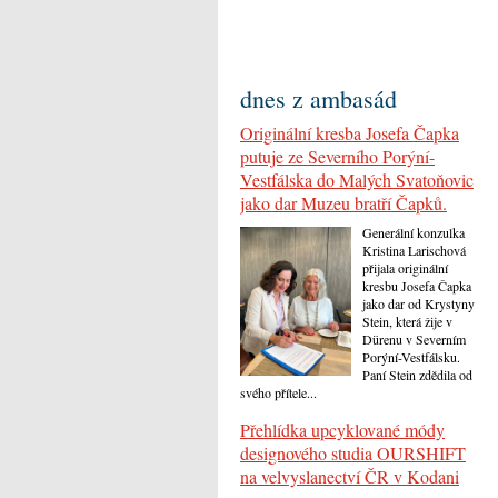
dnes z ambasád
Originální kresba Josefa Čapka
putuje ze Severního Porýní-
Vestfálska do Malých Svatoňovic
jako dar Muzeu bratří Čapků.
Generální konzulka
Kristina Larischová
přijala originální
kresbu Josefa Čapka
jako dar od Krystyny
Stein, která žije v
Dürenu v Severním
Porýní-Vestfálsku.
Paní Stein zdědila od
svého přítele...
Přehlídka upcyklované módy
designového studia OURSHIFT
na velvyslanectví ČR v Kodani