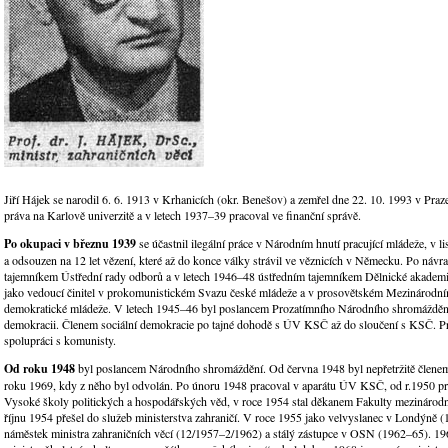
Jiří Hájek se narodil 6. 6. 1913 v Krhanicích (okr. Benešov) a zemřel dne 22. 10. 1993 v Pra
práva na Karlově univerzitě a v letech 1937–39 pracoval ve finanční správě.
Po okupaci v březnu 1939
se účastnil ilegální práce v Národním hnutí pracující mládeže, v l
a odsouzen na 12 let vězení, které až do konce války strávil ve věznicích v Německu. Po návra
tajemníkem Ústřední rady odborů a v letech 1946–48 ústředním tajemníkem Dělnické akademi
jako vedoucí činitel v prokomunistickém Svazu české mládeže a v prosovětském Mezinárodn
demokratické mládeže. V letech 1945–46 byl poslancem Prozatímního Národního shromáždění
demokracii. Členem sociální demokracie po tajné dohodě s ÚV KSČ až do sloučení s KSČ. P
spolupráci s komunisty.
Od roku 1948
byl poslancem Národního shromáždění. Od června 1948 byl nepřetržitě čle
roku 1969, kdy z něho byl odvolán. Po únoru 1948 pracoval v aparátu ÚV KSČ, od r.1950 p
Vysoké školy politických a hospodářských věd, v roce 1954 stal děkanem Fakulty mezináro
říjnu 1954 přešel do služeb ministerstva zahraničí. V roce 1955 jako velvyslanec v Londýně 
náměstek ministra zahraničních věcí (12/1957–2/1962) a stálý zástupce v OSN (1962–65). 1