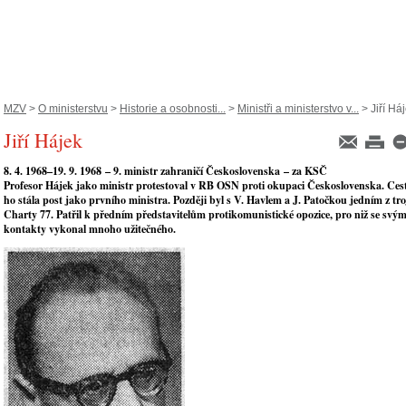
MZV
>
O ministerstvu
>
Historie a osobnosti...
>
Ministři a ministerstvo v...
> Jiří Há
Jiří Hájek
8. 4. 1968
–
19. 9. 1968
–
9. ministr zahraničí Československa
– za KSČ
Profesor Hájek jako ministr protestoval v RB OSN proti okupaci Československa. Ce
ho stála post jako prvního ministra. Později byl s V. Havlem a J. Patočkou jedním z tro
Charty 77. Patřil k předním představitelům protikomunistické opozice, pro niž se svý
kontakty vykonal mnoho užitečného.