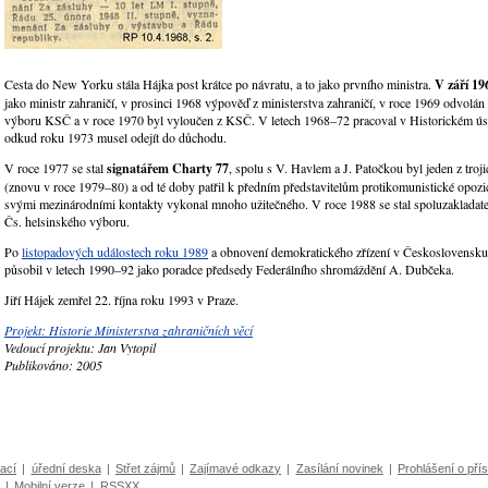
Cesta do New Yorku stála Hájka post krátce po návratu, a to jako prvního ministra.
V září 19
jako ministr zahraničí, v prosinci 1968 výpověď z ministerstva zahraničí, v roce 1969 odvolán
výboru KSČ a v roce 1970 byl vyloučen z KSČ. V letech 1968–72 pracoval v Historickém ú
odkud roku 1973 musel odejít do důchodu.
V roce 1977 se stal
signatářem
Charty 77
, spolu s V. Havlem a J. Patočkou byl jeden z troj
(znovu v roce 1979–80) a od té doby patřil k předním představitelům protikomunistické opozic
svými mezinárodními kontakty vykonal mnoho užitečného. V roce 1988 se stal spoluzakladat
Čs. helsinského výboru.
Po
listopadových událostech roku 1989
a obnovení demokratického zřízení v Československu 
působil v letech 1990–92 jako poradce předsedy Federálního shromáždění A. Dubčeka.
Jiří Hájek zemřel 22. října roku 1993 v Praze.
Projekt: Historie Ministerstva zahraničních věcí
Vedoucí projektu: Jan Vytopil
Publikováno: 2005
ací
|
úřední deska
|
Střet zájmů
|
Zajímavé odkazy
|
Zasílání novinek
|
Prohlášení o přís
|
Mobilní verze
|
RSSXX