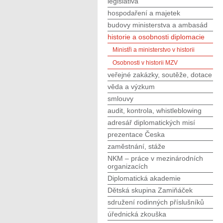
legislativa
hospodaření a majetek
budovy ministerstva a ambasád
historie a osobnosti diplomacie
Ministři a ministerstvo v historii
Osobnosti v historii MZV
veřejné zakázky, soutěže, dotace
věda a výzkum
smlouvy
audit, kontrola, whistleblowing
adresář diplomatických misí
prezentace Česka
zaměstnání, stáže
NKM – práce v mezinárodních
organizacích
Diplomatická akademie
Dětská skupina Zamiňáček
sdružení rodinných příslušníků
úřednická zkouška