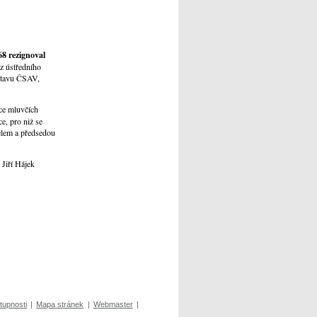
68 rezignoval
 z ústředního
stavu ČSAV,
ice mluvčích
e, pro niž se
elem a předsedou
Jiří Hájek
tupnosti
|
Mapa stránek
|
Webmaster
|