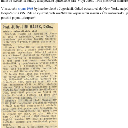
ministra školství a kultury a na počátku „pražského jara“ v byl dubnu 1968 jmenován ministre
V krizovém
srpnu 1968
byl na dovolené v Jugoslávii. Odtud odcestoval do New Yorku na je
Bezpečnosti OSN. Zde se vyslovil proti sovětskému vojenskému zásahu v Československu, p
použil i pojmu „okupace“.