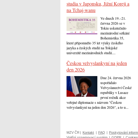
studia v Japonsku, Jižní Koreji a
na Tchaj-wanu
Ve dnech 19.–21.
června 2026 se v
Tokiu uskutečnilo
mezinárodní setkání
Bohemistika 35,
které připomnělo 35 let výuky českého
jazyka a českých studií na Tokijské
univerzitě mezinárodních studií....
Českou velvyslankyní na jeden
den 2026
Dne 24. června 2026
uspořádalo
Velvyslanectví České
republiky v Lusace
první ročník akce
veřejné diplomacie s názvem "Českou
velvyslankyní na jeden den 2026", a to u...
MZV ČR
|
Kontakt
|
FAQ
|
Poskytování inform
Vnitřní oznamovací systém
|
GDPR
|
Cookies