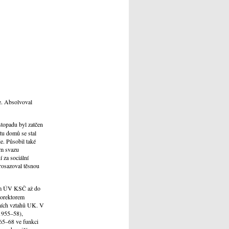
ze. Absolvoval
istopadu byl zatčen
tu domů se stal
e. Působil také
ím svazu
 za sociální
rosazoval těsnou
nem ÚV KSČ až do
rorektorem
dních vztahů UK. V
(1955–58),
965–68 ve funkci