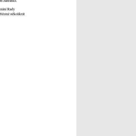
m zahraničí.
dnání Rady
řičemž několikrát