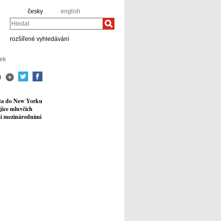
česky
english
Hledat
rozšířené vyhledávání
jek
sta do New Yorku
jice mluvčích
mi mezinárodními