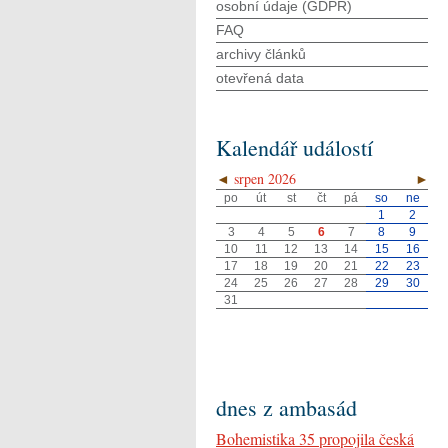
osobní údaje (GDPR)
FAQ
archivy článků
otevřená data
Kalendář událostí
◄
srpen 2026
►
po
út
st
čt
pá
so
ne
1
2
3
4
5
6
7
8
9
10
11
12
13
14
15
16
17
18
19
20
21
22
23
24
25
26
27
28
29
30
31
dnes z ambasád
Bohemistika 35 propojila česká