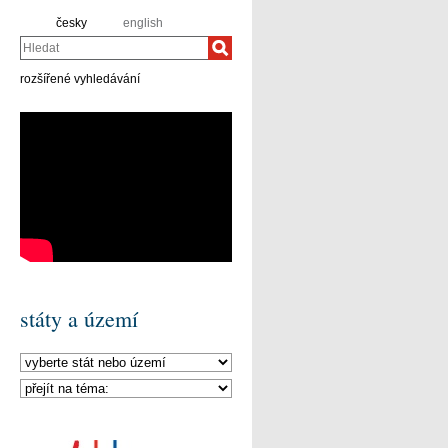
česky
english
Hledat
rozšířené vyhledávání
státy a území