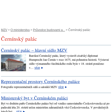
MZV
>
O ministerstvu
>
Průvodce budovami a...
> Černínský palác
Černínský palác
Černínský palác – hlavní sídlo MZV
Barokní Černínský palác, který vystavěl císařský diplomat
Humprecht Jan Černín v roce 1675, má pohnutou historii. Výstavní
sídlo významného šlechtického rodu bylo v 18. století poničeno
v…
více
►
Reprezentační prostory Černínského paláce
Fotografie reprezentačních sálů a salonků MZV
více
►
Ministerský byt v Černínském paláci
Byt ve druhém patře Černínského paláce byl od vzniku samostatného Československa až po
padesátá léta 20. století určen ministrům zahraničních věcí Československa. V poválečných
letech byt…
více
►