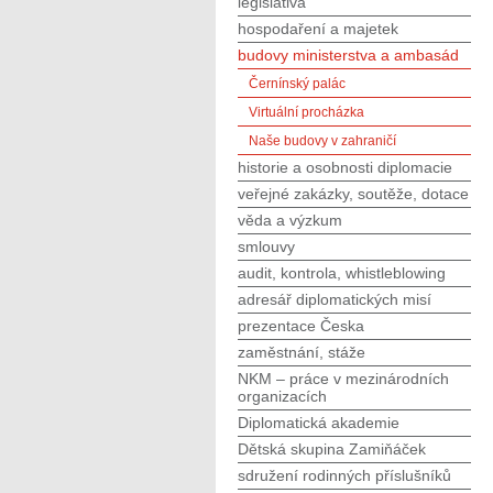
legislativa
hospodaření a majetek
budovy ministerstva a ambasád
Černínský palác
Virtuální procházka
Naše budovy v zahraničí
historie a osobnosti diplomacie
veřejné zakázky, soutěže, dotace
věda a výzkum
smlouvy
audit, kontrola, whistleblowing
adresář diplomatických misí
prezentace Česka
zaměstnání, stáže
NKM – práce v mezinárodních
organizacích
Diplomatická akademie
Dětská skupina Zamiňáček
sdružení rodinných příslušníků