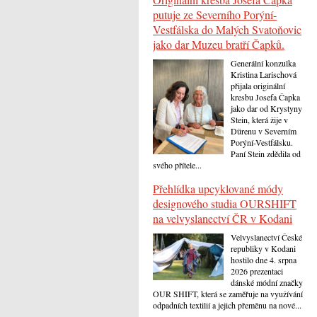
putuje ze Severního Porýní-
Vestfálska do Malých Svatoňovic
jako dar Muzeu bratří Čapků.
Generální konzulka
Kristina Larischová
přijala originální
kresbu Josefa Čapka
jako dar od Krystyny
Stein, která žije v
Dürenu v Severním
Porýní-Vestfálsku.
Paní Stein zdědila od
svého přítele...
Přehlídka upcyklované módy
designového studia OURSHIFT
na velvyslanectví ČR v Kodani
Velvyslanectví České
republiky v Kodani
hostilo dne 4. srpna
2026 prezentaci
dánské módní značky
OUR SHIFT, která se zaměřuje na využívání
odpadních textilií a jejich přeměnu na nové...