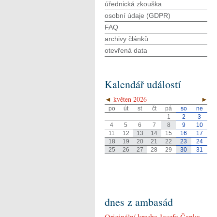
úřednická zkouška
osobní údaje (GDPR)
FAQ
archivy článků
otevřená data
Kalendář událostí
◄
květen 2026
►
po
út
st
čt
pá
so
ne
1
2
3
4
5
6
7
8
9
10
11
12
13
14
15
16
17
18
19
20
21
22
23
24
25
26
27
28
29
30
31
dnes z ambasád
Originální kresba Josefa Čapka