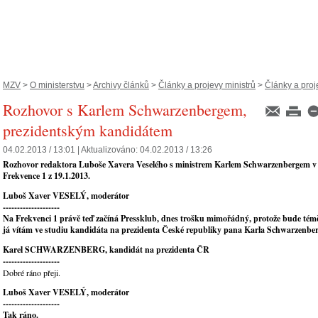
MZV
>
O ministerstvu
>
Archivy článků
>
Články a projevy ministrů
>
Články a proje
Rozhovor s Karlem Schwarzenbergem,
prezidentským kandidátem
04.02.2013 / 13:01 |
Aktualizováno:
04.02.2013 / 13:26
Rozhovor redaktora Luboše Xavera Veselého s ministrem Karlem Schwarzenbergem v 
Frekvence 1 z 19.1.2013.
Luboš Xaver VESELÝ, moderátor
--------------------
Na Frekvenci 1 právě teď začíná Pressklub, dnes trošku mimořádný, protože bude tém
já vítám ve studiu kandidáta na prezidenta České republiky pana Karla Schwarzenbe
Karel SCHWARZENBERG, kandidát na prezidenta ČR
--------------------
Dobré ráno přeji.
Luboš Xaver VESELÝ, moderátor
--------------------
Tak ráno.