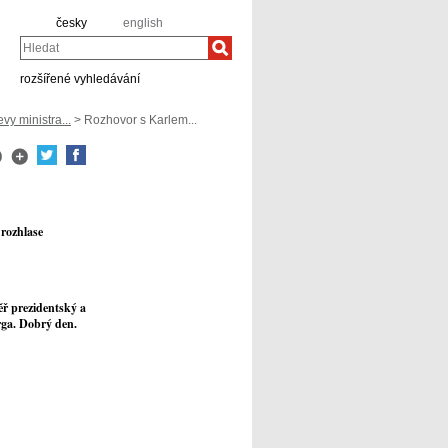
česky
english
Hledat
rozšířené vyhledávání
vy ministra...
> Rozhovor s Karlem...
rozhlase
ěř prezidentský a
rga. Dobrý den.