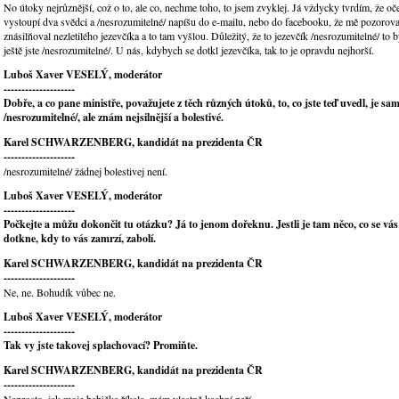
No útoky nejrůznější, což o to, ale co, nechme toho, to jsem zvyklej. Já vždycky tvrdím, že o
vystoupí dva svědci a /nesrozumitelné/ napíšu do e-mailu, nebo do facebooku, že mě pozorova
znásilňoval nezletilého jezevčíka a to tam vyšlou. Důležitý, že to jezevčík /nesrozumitelné/ to b
ještě jste /nesrozumitelné/. U nás, kdybych se dotkl jezevčíka, tak to je opravdu nejhorší.
Luboš Xaver VESELÝ, moderátor
--------------------
Dobře, a co pane ministře, považujete z těch různých útoků, to, co jste teď uvedl, je sa
/nesrozumitelné/, ale znám nejsilnější a bolestivé.
Karel SCHWARZENBERG, kandidát na prezidenta ČR
--------------------
/nesrozumitelné/ žádnej bolestivej není.
Luboš Xaver VESELÝ, moderátor
--------------------
Počkejte a můžu dokončit tu otázku? Já to jenom dořeknu. Jestli je tam něco, co se vá
dotkne, kdy to vás zamrzí, zabolí.
Karel SCHWARZENBERG, kandidát na prezidenta ČR
--------------------
Ne, ne. Bohudík vůbec ne.
Luboš Xaver VESELÝ, moderátor
--------------------
Tak vy jste takovej splachovací? Promiňte.
Karel SCHWARZENBERG, kandidát na prezidenta ČR
--------------------
Naprosto, jak moje babička říkala, mám vlastně kachní peří.