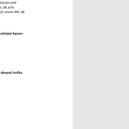
čekávám ještě
l, jak jsem
yly jenom děti, tak
mozřejmě legrace
s alespoň trošku