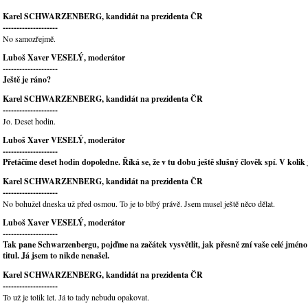
Karel SCHWARZENBERG, kandidát na prezidenta ČR
--------------------
No samozřejmě.
Luboš Xaver VESELÝ, moderátor
--------------------
Ještě je ráno?
Karel SCHWARZENBERG, kandidát na prezidenta ČR
--------------------
Jo. Deset hodin.
Luboš Xaver VESELÝ, moderátor
--------------------
Přetáčíme deset hodin dopoledne. Říká se, že v tu dobu ještě slušný člověk spí. V kolik 
Karel SCHWARZENBERG, kandidát na prezidenta ČR
--------------------
No bohužel dneska už před osmou. To je to blbý právě. Jsem musel ještě něco dělat.
Luboš Xaver VESELÝ, moderátor
--------------------
Tak pane Schwarzenbergu, pojďme na začátek vysvětlit, jak přesně zní vaše celé jméno 
titul. Já jsem to nikde nenašel.
Karel SCHWARZENBERG, kandidát na prezidenta ČR
--------------------
To už je tolik let. Já to tady nebudu opakovat.