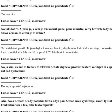
Karel SCHWARZENBERG, kandidát na prezidenta ČR
--------------------
Tak doufám.
Luboš Xaver VESELÝ, moderátor
--------------------
No tak dobře. A proč je, v čem je ten kalkul, pane, pane ministře, že vy hovoříte tedy n
Miloš Zeman. K čemu je to dobré?
Karel SCHWARZENBERG, kandidát na prezidenta ČR
--------------------
To není dobré prostě. Já jsem byl k tomu vychován, abych mluvil stručně a ne, abych se rozke
/nesrozumitelné/ výchova. No a po těch 70 letech už to nezměníte.
Luboš Xaver VESELÝ, moderátor
--------------------
No já vím, ale mě to třeba v té televizní debatě chybělo, protože některé věci bych si v epi
úst rád vyslechnul.
Karel SCHWARZENBERG, kandidát na prezidenta ČR
--------------------
Dobrej vypravěč nejsem, no.
Luboš Xaver VESELÝ, moderátor
--------------------
Aha. No a nemáte někdy potřebu, třeba když pan Zeman něco vysvětluje, uvádí ty stati
konkrétní čísla a tak, také takto zaperlit?
Karel SCHWARZENBERG, kandidát na prezidenta ČR