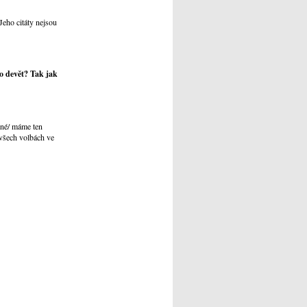
 Jeho citáty nejsou
lo devět? Tak jak
lné/ máme ten
 všech volbách ve