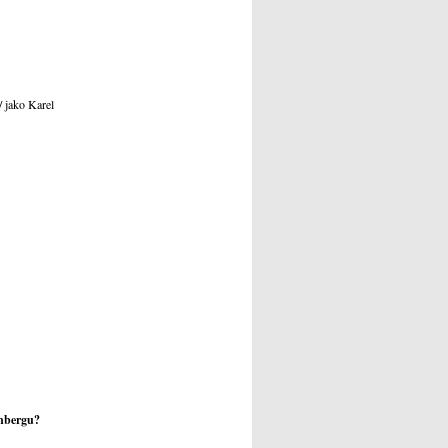
/ jako Karel
enbergu?