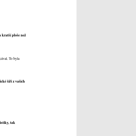
a kratší ploše než
cával. To byla
cké šíři z vašich
stiky, tak