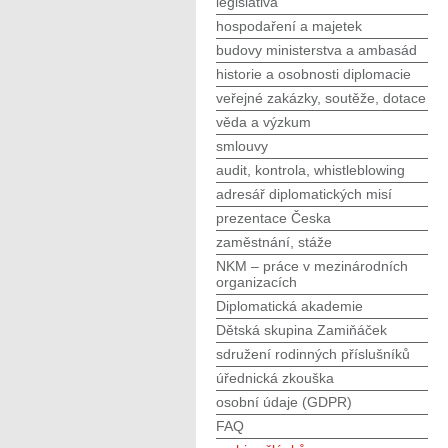
legislativa
hospodaření a majetek
budovy ministerstva a ambasád
historie a osobnosti diplomacie
veřejné zakázky, soutěže, dotace
věda a výzkum
smlouvy
audit, kontrola, whistleblowing
adresář diplomatických misí
prezentace Česka
zaměstnání, stáže
NKM – práce v mezinárodních
organizacích
Diplomatická akademie
Dětská skupina Zamiňáček
sdružení rodinných příslušníků
úřednická zkouška
osobní údaje (GDPR)
FAQ