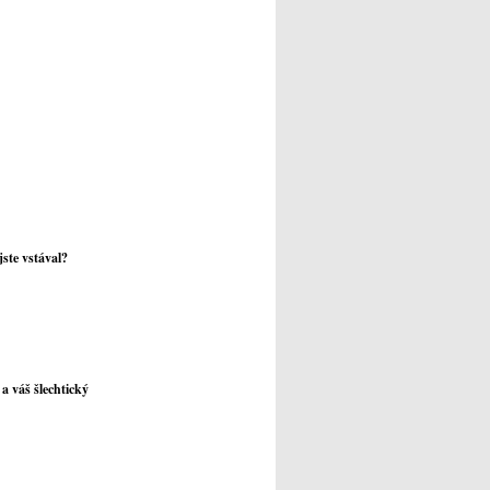
jste vstával?
a váš šlechtický