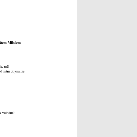
dátem Milošem
le, měl
ově mám dojem, že
 k volbám?