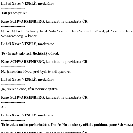
Luboš Xaver VESELÝ, moderátor
--------------------
Tak jenom půlku.
Karel SCHWARZENBERG, kandidát na prezidenta ČR
--------------------
Ne, ne. Nebudu. Protože je to tak často /nesrozumitelné/ a nevidím důvod, jak /nesrozumitelné
Schwarzenberg. A konec.
Luboš Xaver VESELÝ, moderátor
--------------------
To vás naštvalo tech šlechtický důvod.
Karel SCHWARZENBERG, kandidát na prezidenta ČR
--------------------
Ne, já nevidím důvod, proč bych to měl opakovat.
Luboš Xaver VESELÝ, moderátor
--------------------
Jo, tak kdo chce, ať se někde dopátrá.
Karel SCHWARZENBERG, kandidát na prezidenta ČR
--------------------
Ano.
Luboš Xaver VESELÝ, moderátor
--------------------
To je vzkaz našim posluchačům. Dobře. No a máte vy nějaké poddané, pane Schwarz
Karel SCHWARZENBERG, kandidát na prezidenta ČR