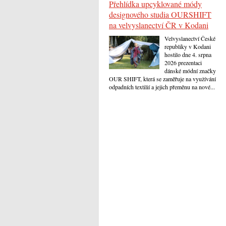
Přehlídka upcyklované módy
designového studia OURSHIFT
na velvyslanectví ČR v Kodani
Velvyslanectví České
republiky v Kodani
hostilo dne 4. srpna
2026 prezentaci
dánské módní značky
OUR SHIFT, která se zaměřuje na využívání
odpadních textilií a jejich přeměnu na nové...