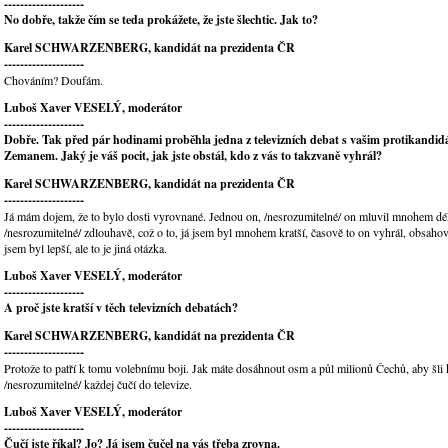
--------------------
No dobře, takže čím se teda prokážete, že jste šlechtic. Jak to?
Karel SCHWARZENBERG, kandidát na prezidenta ČR
--------------------
Chováním? Doufám.
Luboš Xaver VESELÝ, moderátor
--------------------
Dobře. Tak před pár hodinami proběhla jedna z televizních debat s vašim protikandi
Zemanem. Jaký je váš pocit, jak jste obstál, kdo z vás to takzvaně vyhrál?
Karel SCHWARZENBERG, kandidát na prezidenta ČR
--------------------
Já mám dojem, že to bylo dosti vyrovnané. Jednou on, /nesrozumitelné/ on mluvil mnohem dé
/nesrozumitelné/ zdlouhavě, což o to, já jsem byl mnohem kratší, časově to on vyhrál, obsah
jsem byl lepší, ale to je jiná otázka.
Luboš Xaver VESELÝ, moderátor
--------------------
A proč jste kratší v těch televizních debatách?
Karel SCHWARZENBERG, kandidát na prezidenta ČR
--------------------
Protože to patří k tomu volebnímu boji. Jak máte dosáhnout osm a půl milionů Čechů, aby šli
/nesrozumitelné/ každej čučí do televize.
Luboš Xaver VESELÝ, moderátor
--------------------
Čučí jste říkal? Jo? Já jsem čučel na vás třeba zrovna.