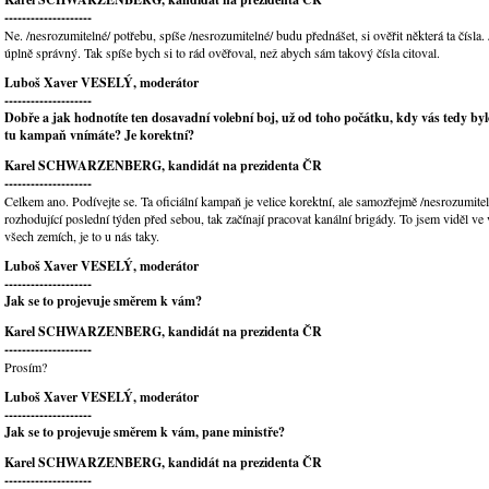
--------------------
Ne. /nesrozumitelné/ potřebu, spíše /nesrozumitelné/ budu přednášet, si ověřit některá ta čísla.
úplně správný. Tak spíše bych si to rád ověřoval, než abych sám takový čísla citoval.
Luboš Xaver VESELÝ, moderátor
--------------------
Dobře a jak hodnotíte ten dosavadní volební boj, už od toho počátku, kdy vás tedy by
tu kampaň vnímáte? Je korektní?
Karel SCHWARZENBERG, kandidát na prezidenta ČR
--------------------
Celkem ano. Podívejte se. Ta oficiální kampaň je velice korektní, ale samozřejmě /nesrozumite
rozhodující poslední týden před sebou, tak začínají pracovat kanální brigády. To jsem viděl ve
všech zemích, je to u nás taky.
Luboš Xaver VESELÝ, moderátor
--------------------
Jak se to projevuje směrem k vám?
Karel SCHWARZENBERG, kandidát na prezidenta ČR
--------------------
Prosím?
Luboš Xaver VESELÝ, moderátor
--------------------
Jak se to projevuje směrem k vám, pane ministře?
Karel SCHWARZENBERG, kandidát na prezidenta ČR
--------------------