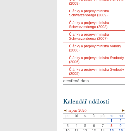
(2009)
Články a projevy ministra
Schwarzenberga (2009)
Články a projevy ministra
Schwarzenberga (2008)
Články a projevy ministra
Schwarzenberga (2007)
Články a projevy ministra Vondry
(2006)
Články a projevy ministra Svobody
(2006)
Články a projevy ministra Svobody
(2005)
otevřená data
Kalendář událostí
◄
srpen 2026
►
po
út
st
čt
pá
so
ne
1
2
3
4
5
6
7
8
9
10
11
12
13
14
15
16