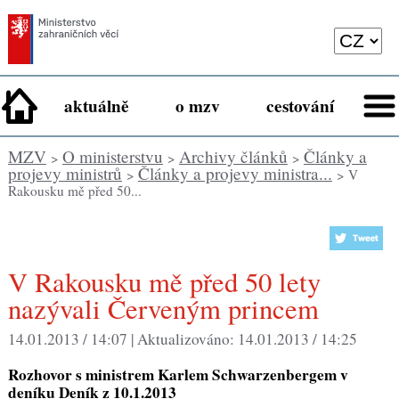
aktuálně
o mzv
cestování
MZV
O ministerstvu
Archivy článků
Články a
>
>
>
projevy ministrů
Články a projevy ministra...
>
> V
Rakousku mě před 50...
V Rakousku mě před 50 lety
nazývali Červeným princem
14.01.2013 / 14:07 |
Aktualizováno:
14.01.2013 / 14:25
Rozhovor s ministrem Karlem Schwarzenbergem v
deníku Deník z 10.1.2013