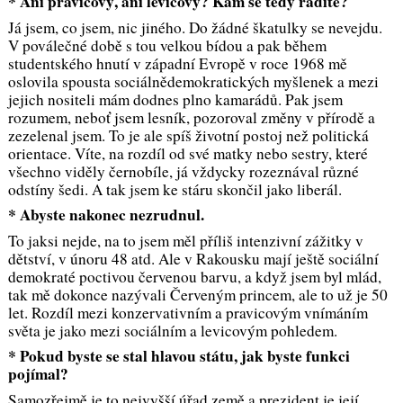
* Ani pravicový, ani levicový? Kam se tedy řadíte?
Já jsem, co jsem, nic jiného. Do žádné škatulky se nevejdu.
V poválečné době s tou velkou bídou a pak během
studentského hnutí v západní Evropě v roce 1968 mě
oslovila spousta sociálnědemokratických myšlenek a mezi
jejich nositeli mám dodnes plno kamarádů. Pak jsem
rozumem, neboť jsem lesník, pozoroval změny v přírodě a
zezelenal jsem. To je ale spíš životní postoj než politická
orientace. Víte, na rozdíl od své matky nebo sestry, které
všechno viděly černobíle, já vždycky rozeznával různé
odstíny šedi. A tak jsem ke stáru skončil jako liberál.
* Abyste nakonec nezrudnul.
To jaksi nejde, na to jsem měl příliš intenzivní zážitky v
dětství, v únoru 48 atd. Ale v Rakousku mají ještě sociální
demokraté poctivou červenou barvu, a když jsem byl mlád,
tak mě dokonce nazývali Červeným princem, ale to už je 50
let. Rozdíl mezi konzervativním a pravicovým vnímáním
světa je jako mezi sociálním a levicovým pohledem.
* Pokud byste se stal hlavou státu, jak byste funkci
pojímal?
Samozřejmě je to nejvyšší úřad země a prezident je její