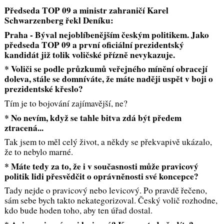
Předseda TOP 09 a ministr zahraničí Karel
Schwarzenberg řekl Deníku:
Praha - Býval nejoblíbenějším českým politikem. Jako
předseda TOP 09 a první oficiální prezidentský
kandidát již tolik voličské přízně nevykazuje.
* Voliči se podle průzkumů veřejného mínění obracejí
doleva, stále se domníváte, že máte naději uspět v boji o
prezidentské křeslo?
Tím je to bojování zajímavější, ne?
* No nevím, když se tahle bitva zdá být předem
ztracená...
Tak jsem to měl celý život, a někdy se překvapivě ukázalo,
že to nebylo marné.
* Máte tedy za to, že i v současnosti může pravicový
politik lidi přesvědčit o oprávněnosti své koncepce?
Tady nejde o pravicový nebo levicový. Po pravdě řečeno,
sám sebe bych takto nekategorizoval. Český volič rozhodne,
kdo bude hoden toho, aby ten úřad dostal.