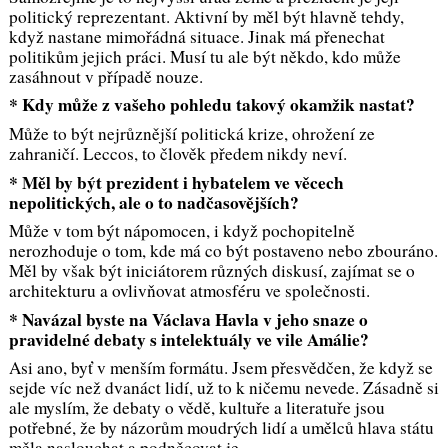
politický reprezentant. Aktivní by měl být hlavně tehdy,
když nastane mimořádná situace. Jinak má přenechat
politikům jejich práci. Musí tu ale být někdo, kdo může
zasáhnout v případě nouze.
* Kdy může z vašeho pohledu takový okamžik nastat?
Může to být nejrůznější politická krize, ohrožení ze
zahraničí. Leccos, to člověk předem nikdy neví.
* Měl by být prezident i hybatelem ve věcech
nepolitických, ale o to nadčasovějších?
Může v tom být nápomocen, i když pochopitelně
nerozhoduje o tom, kde má co být postaveno nebo zbouráno.
Měl by však být iniciátorem různých diskusí, zajímat se o
architekturu a ovlivňovat atmosféru ve společnosti.
* Navázal byste na Václava Havla v jeho snaze o
pravidelné debaty s intelektuály ve vile Amálie?
Asi ano, byť v menším formátu. Jsem přesvědčen, že když se
sejde víc než dvanáct lidí, už to k ničemu nevede. Zásadně si
ale myslím, že debaty o vědě, kultuře a literatuře jsou
potřebné, že by názorům moudrých lidí a umělců hlava státu
měla naslouchat a podněcovat je.