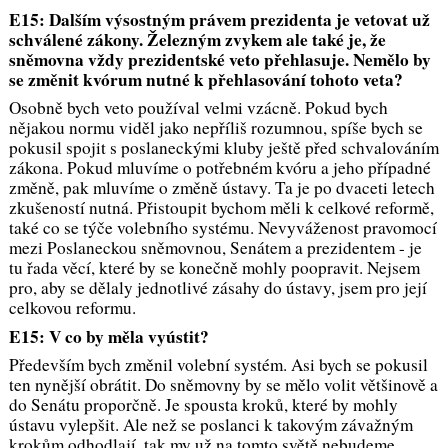
E15: Dalším výsostným právem prezidenta je vetovat už
schválené zákony. Železným zvykem ale také je, že
sněmovna vždy prezidentské veto přehlasuje. Nemělo by
se změnit kvórum nutné k přehlasování tohoto veta?
Osobně bych veto používal velmi vzácně. Pokud bych
nějakou normu viděl jako nepříliš rozumnou, spíše bych se
pokusil spojit s poslaneckými kluby ještě před schvalováním
zákona. Pokud mluvíme o potřebném kvóru a jeho případné
změně, pak mluvíme o změně ústavy. Ta je po dvaceti letech
zkušeností nutná. Přistoupit bychom měli k celkové reformě,
také co se týče volebního systému. Nevyváženost pravomocí
mezi Poslaneckou sněmovnou, Senátem a prezidentem - je
tu řada věcí, které by se konečně mohly poopravit. Nejsem
pro, aby se dělaly jednotlivé zásahy do ústavy, jsem pro její
celkovou reformu.
E15: V co by měla vyústit?
Především bych změnil volební systém. Asi bych se pokusil
ten nynější obrátit. Do sněmovny by se mělo volit většinově a
do Senátu proporčně. Je spousta kroků, které by mohly
ústavu vylepšit. Ale než se poslanci k takovým závažným
krokům odhodlají, tak my už na tomto světě nebudeme.