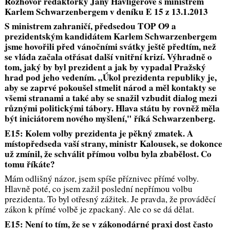
Rozhovor redaktorky Jany Havligerové s ministrem
Karlem Schwarzenbergem v deníku E 15 z 13.1.2013
S ministrem zahraničí, předsedou TOP O9 a
prezidentským kandidátem Karlem Schwarzenbergem
jsme hovořili před vánočními svátky ještě předtím, než
se vláda začala otřásat další vnitřní krizí. Výhradně o
tom, jaký by byl prezident a jak by vypadal Pražský
hrad pod jeho vedením.
„Úkol prezidenta republiky je,
aby se zaprvé pokoušel stmelit národ a měl kontakty se
všemi stranami a také aby se snažil vzbudit dialog mezi
různými politickými tábory. Hlava státu by rovněž měla
být iniciátorem nového myšlení," říká Schwarzenberg.
E15: Kolem volby prezidenta je pěkný zmatek. A
místopředseda vaší strany, ministr Kalousek, se dokonce
už zmínil, že schválit přímou volbu byla zbabělost. Co
tomu říkáte?
Mám odlišný názor, jsem spíše příznivec přímé volby.
Hlavně poté, co jsem zažil poslední nepřímou volbu
prezidenta. To byl otřesný zážitek. Je pravda, že prováděcí
zákon k přímé volbě je zpackaný. Ale co se dá dělat.
E15: Není to tím, že se v zákonodárné praxi dost často