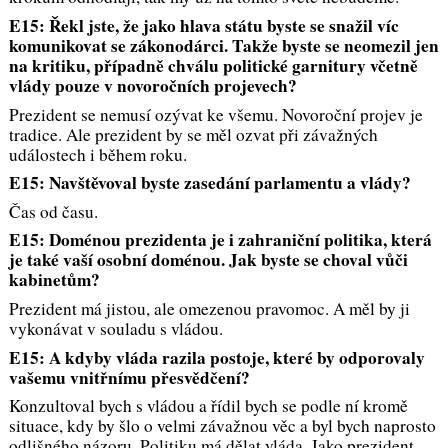
E15: Řekl jste, že jako hlava státu byste se snažil víc
komunikovat se zákonodárci. Takže byste se neomezil jen
na kritiku, případně chválu politické garnitury včetně
vlády pouze v novoročních projevech?
Prezident se nemusí ozývat ke všemu. Novoroční projev je
tradice. Ale prezident by se měl ozvat při závažných
událostech i během roku.
E15: Navštěvoval byste zasedání parlamentu a vlády?
Čas od času.
E15: Doménou prezidenta je i zahraniční politika, která
je také vaší osobní doménou. Jak byste se choval vůči
kabinetům?
Prezident má jistou, ale omezenou pravomoc. A měl by ji
vykonávat v souladu s vládou.
E15: A kdyby vláda razila postoje, které by odporovaly
vašemu vnitřnímu přesvědčení?
Konzultoval bych s vládou a řídil bych se podle ní kromě
situace, kdy by šlo o velmi závažnou věc a byl bych naprosto
odlišného názoru. Politiku má dělat vláda. Jako prezident