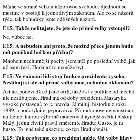
Máme ve straně velkou názorovou svobodu. Sjednotit se
musíme v postoji k jednotlivým zákonům. Ale co se názorů
týče, tak bohudíky jsme odlišných názorů.
E15: Takže nelitujete, že jste do přímé volby vstoupil?
Ne, vůbec ne.
E15: A nebudete ani proto, že možná přece jenom bude
mít poněkud hořkou příchuť?
Mnohem nechutnější pocity jsem měl po poslední volbě, jak
už jsem řekl. Horší už to nemůže být.
E15: Ve vnímání lidí stojí funkce prezidenta vysoko.
Neslibují si ale od přímé volby moc, nebudou zklamaní?
Asi ne, poněvadž už jsme otrlí, takže si v politice od ničeho
nic neslibujeme. Hrad má od doby prezidenta Masaryka
vysoké postavení, to je pravda. Já miluji historku z roku
1989, a podotýkám, je pravdivá. Při milionové demonstraci
na Letné, kterou výborně moderoval nynější světící biskup
Malý, jednu chvíli pravil směrem k Hradu: Gusto, je tu
husto. To mně také ukazuje, co ten Hrad obnáší.
E15: Tak proberme, co prezident může. Od volby hlavy