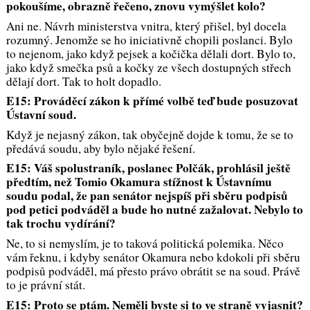
pokoušíme, obrazně řečeno, znovu vymýšlet kolo?
Ani ne. Návrh ministerstva vnitra, který přišel, byl docela
rozumný. Jenomže se ho iniciativně chopili poslanci. Bylo
to nejenom, jako když pejsek a kočička dělali dort. Bylo to,
jako když smečka psů a kočky ze všech dostupných střech
dělají dort. Tak to holt dopadlo.
E15: Prováděcí zákon k přímé volbě teď bude posuzovat
Ústavní soud.
Když je nejasný zákon, tak obyčejně dojde k tomu, že se to
předává soudu, aby bylo nějaké řešení.
E15: Váš spolustraník, poslanec Polčák, prohlásil ještě
předtím, než Tomio Okamura stížnost k Ústavnímu
soudu podal, že pan senátor nejspíš při sběru podpisů
pod petici podváděl a bude ho nutné zažalovat. Nebylo to
tak trochu vydírání?
Ne, to si nemyslím, je to taková politická polemika. Něco
vám řeknu, i kdyby senátor Okamura nebo kdokoli při sběru
podpisů podváděl, má přesto právo obrátit se na soud. Právě
to je právní stát.
E15: Proto se ptám. Neměli byste si to ve straně vyjasnit?