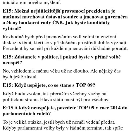
iniciátorem nového myšlení.
E15: Možná nejdůležitější pravomocí prezidenta je
možnost navrhovat ústavní soudce a jmenovat guvernéra
a členy bankovní rady ČNB. Jak byste kandidáty
vybíral?
Rozhodně bych před jmenováním vedl velmi intenzivní
diskuzi s těmi, kteří se v příslušném prostředí dobře vyznají.
Prezident by se měl při každém jmenování důkladně poradit.
E15: Zůstanete v politice, i pokud byste v přímé volbě
neuspěl?
No, vzhledem k mému věku už ne dlouho. Ale nějaký čas
bych ještě zůstal.
E15: Když uspějete, co se stane s TOP 09?
Když budu zvolen, tak přeruším všechny vazby na
politickou stranu. Hlava státu musí být pro všechny.
E:15 A když neuspějete, povedete TOP 09 v roce 2014 do
parlamentních voleb?
To je veliká otázka, jestli bych už neměl vedení předat.
Kdyby parlamentní volby byly v řádném termínu, tak spíše