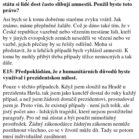
státu si lidé dost často slibují amnestii. Použil byste toto
právo?
Asi bych se k tomu dobrému starému zvyku vrátil. Jak
známo, máme přeplněné žaláře. Což je dáno také tím, že v
České republice vazebně nebo vězením trestáme lidi, kteří
by v jiných evropských zemích neseděli ve vězení nebo ve
vazbě, jejich přečiny by se řešily odlišně. Mohu si
představit, že u lehčích případů bych vyhlásil amnestii. K
tomu by mohly přibýt třeba případy těžce nemocných a tak
dále.
E15: Předpokládám, že z humanitárních důvodů byste
využíval i prezidentskou milost.
Pouze v těchto případech. Když jsem sloužil na Hradě u
prezidenta Havla, tak jsem jako kancléř dostal do ruky každý
případ, a než jsem žádosti doručil prezidentovi, prostudoval
jsem je. Proto vím, že existují případy - není jich tolik, ale
jistý počet ano - lidských tragédií, které nejsou postižitelné
paragrafy. Pro ně má zůstat a být použit mimořádný
prostředek. Žádný zákonodárce žádným zákonem nemůže
postihnout všechno, co se v životě může dít. Tady se potom
musí individuálně zasáhnout.