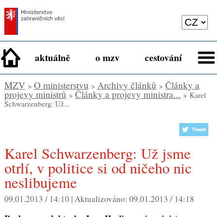
aktuálně
o mzv
cestování
MZV
O ministerstvu
Archivy článků
Články a
>
>
>
projevy ministrů
Články a projevy ministra...
>
> Karel
Schwarzenberg: Už...
Karel Schwarzenberg: Už jsme
otrlí, v politice si od ničeho nic
neslibujeme
09.01.2013 / 14:10 |
Aktualizováno:
09.01.2013 / 14:18