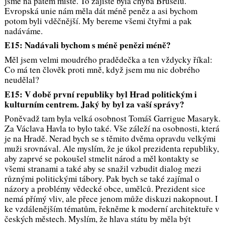
jsme na pátém místě. To zajisté byla chyba Bruselu.
Evropská unie nám měla dát méně peněz a asi bychom
potom byli vděčnější. My bereme všemi čtyřmi a pak
nadáváme.
E15: Nadávali bychom s méně penězi méně?
Měl jsem velmi moudrého pradědečka a ten vždycky říkal:
Co má ten člověk proti mně, když jsem mu nic dobrého
neudělal?
E15: V době první republiky byl Hrad politickým i
kulturním centrem. Jaký by byl za vaší správy?
Poněvadž tam byla velká osobnost Tomáš Garrigue Masaryk.
Za Václava Havla to bylo také. Vše záleží na osobnosti, která
je na Hradě. Nerad bych se s těmito dvěma opravdu velkými
muži srovnával. Ale myslím, že je úkol prezidenta republiky,
aby zaprvé se pokoušel stmelit národ a měl kontakty se
všemi stranami a také aby se snažil vzbudit dialog mezi
různými politickými tábory. Pak bych se také zajímal o
názory a problémy vědecké obce, umělců. Prezident sice
nemá přímý vliv, ale přece jenom může diskuzi nakopnout. I
ke vzdálenějším tématům, řekněme k moderní architektuře v
českých městech. Myslím, že hlava státu by měla být