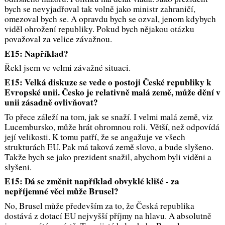
bych se nevyjadřoval tak volně jako ministr zahraničí,
omezoval bych se. A opravdu bych se ozval, jenom kdybych
viděl ohrožení republiky. Pokud bych nějakou otázku
považoval za velice závažnou.
E15: Například?
Řekl jsem ve velmi závažné situaci.
E15: Velká diskuze se vede o postoji České republiky k
Evropské unii. Česko je relativně malá země, může dění v
unii zásadně ovlivňovat?
To přece záleží na tom, jak se snaží. I velmi malá země, viz
Lucembursko, může hrát ohromnou roli. Větší, než odpovídá
její velikosti. K tomu patří, že se angažuje ve všech
strukturách EU. Pak má taková země slovo, a bude slyšeno.
Takže bych se jako prezident snažil, abychom byli viděni a
slyšeni.
E15: Dá se změnit například obvyklé klišé - za
nepříjemné věci může Brusel?
No, Brusel může především za to, že Česká republika
dostává z dotací EU nejvyšší příjmy na hlavu. A absolutně