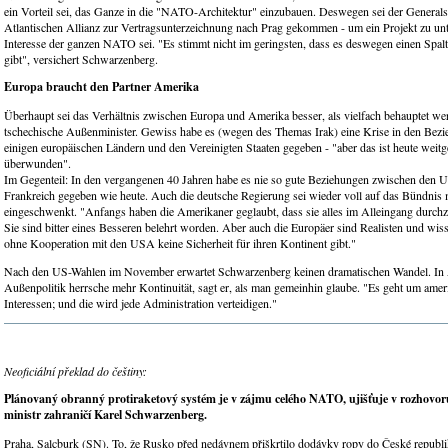
ein Vorteil sei, das Ganze in die "NATO-Architektur" einzubauen. Deswegen sei der Generals
Atlantischen Allianz zur Vertragsunterzeichnung nach Prag gekommen - um ein Projekt zu unt
Interesse der ganzen NATO sei. "Es stimmt nicht im geringsten, dass es deswegen einen Spa
gibt", versichert Schwarzenberg.
Europa braucht den Partner Amerika
Überhaupt sei das Verhältnis zwischen Europa und Amerika besser, als vielfach behauptet wer
tschechische Außenminister. Gewiss habe es (wegen des Themas Irak) eine Krise in den Bez
einigen europäischen Ländern und den Vereinigten Staaten gegeben - "aber das ist heute weit
überwunden".
Im Gegenteil: In den vergangenen 40 Jahren habe es nie so gute Beziehungen zwischen den
Frankreich gegeben wie heute. Auch die deutsche Regierung sei wieder voll auf das Bündnis
eingeschwenkt. "Anfangs haben die Amerikaner geglaubt, dass sie alles im Alleingang durchz
Sie sind bitter eines Besseren belehrt worden. Aber auch die Europäer sind Realisten und wis
ohne Kooperation mit den USA keine Sicherheit für ihren Kontinent gibt."
Nach den US-Wahlen im November erwartet Schwarzenberg keinen dramatischen Wandel. In
Außenpolitik herrsche mehr Kontinuität, sagt er, als man gemeinhin glaube. "Es geht um amer
Interessen; und die wird jede Administration verteidigen."
Neoficiální překlad do češtiny:
Plánovaný obranný protiraketový systém je v zájmu celého NATO, ujišťuje v rozhovo
ministr zahraničí Karel Schwarzenberg.
Praha, Salcburk (SN). To, že Rusko před nedávnem přiškrtilo dodávky ropy do České republik