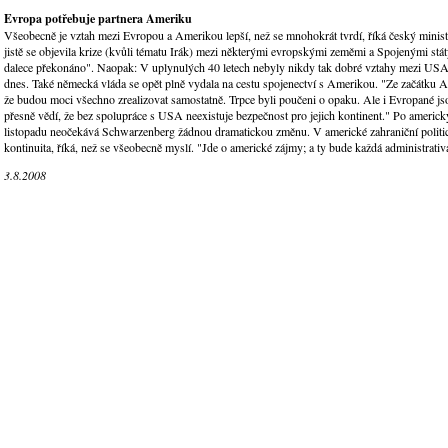
Evropa potřebuje partnera Ameriku
Všeobecně je vztah mezi Evropou a Amerikou lepší, než se mnohokrát tvrdí, říká český ministr
jistě se objevila krize (kvůli tématu Irák) mezi některými evropskými zeměmi a Spojenými státy
dalece překonáno". Naopak: V uplynulých 40 letech nebyly nikdy tak dobré vztahy mezi USA 
dnes. Také německá vláda se opět plně vydala na cestu spojenectví s Amerikou. "Ze začátku A
že budou moci všechno zrealizovat samostatně. Trpce byli poučeni o opaku. Ale i Evropané jso
přesně vědí, že bez spolupráce s USA neexistuje bezpečnost pro jejich kontinent." Po americ
listopadu neočekává Schwarzenberg žádnou dramatickou změnu. V americké zahraniční politic
kontinuita, říká, než se všeobecně myslí. "Jde o americké zájmy; a ty bude každá administrativ
3.8.2008