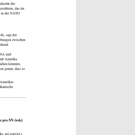
ekretär der
erstützen, das im
lt in der NATO
de, sagt der
iehungen zwischen
gehend
 USA und
 mit Amerika
iehen könnten.
sen genau, dass es
 Amerikas
ikanische
ru pro SN český
y, asi souvisí s