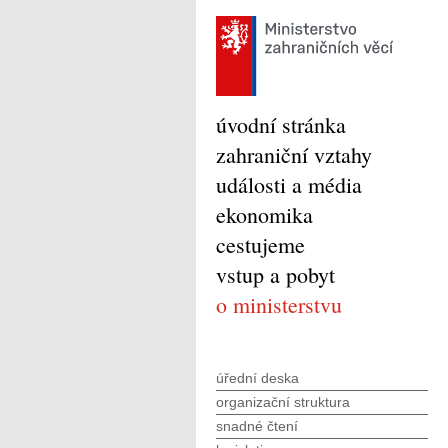
úvodní stránka
zahraniční vztahy
události a média
ekonomika
cestujeme
vstup a pobyt
o ministerstvu
úřední deska
organizační struktura
snadné čtení