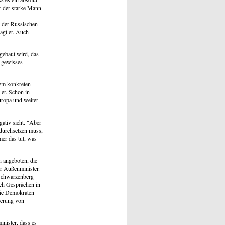
r der starke Mann
 der Russischen
agt er. Auch
gebaut wird, das
n gewisses
em konkreten
 er. Schon in
Europa und weiter
gativ sieht. "Aber
 durchsetzen muss,
mer das tut, was
n angeboten, die
er Außenminister.
Schwarzenberg
ach Gesprächen in
die Demokraten
gierung von
nister, dass es