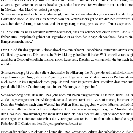
zuverlässiger Lieferant sei, stark beschädigt. Daher habe Premier Wladimir Putin - noch imme
in Moskau - das Manöver sofort gestoppt.
Schwarzenberg zeigt sich davon überzeugt, dass das Raketenabwehrsystem keine Gefährdung
Föderation bedeute. Die Russen würden von den Amerikanern gründlich darüber informiert, s
zwischen der Führung in Moskau und der Regierung in Prag gebe es sehr offene Gespräche.
"Für die Russen ist es offenbar schwer akzeptabel, dass ein solches System in einem Land auf
früher zum Sowjetblock gehört hat. Irgendwie ist es doch der Anspruch Moskaus, dass es ei
Einspruchsrecht habe."
Den Grund für das geplante Raketenabwehrsystem erkennt Tschechiens Außenminister in ein
Gefährdungsszenario. Die technische Entwicklung gehe überall in der Welt schnell voran, sagt
absehbarer Zeit dürften etliche Länder in der Lage sein, Raketen zu entwickeln, die bis nach 
reichten.
Schwarzenberg gibt zu, dass die tschechische Bevölkerung das Projekt derzeit mehrheitlich ne
es gibt unzählige Dinge, die eine Regierung - wohlgemerkt mit Zustimmung des Parlaments -
auch wenn sie im Augenblick nicht populär sind. Man ist ja nicht dazu Politiker, dass man im
gerade die höchste Zustimmungsrate in den Meinungsumfragen hat."
Schwarzenberg hofft, dass die USA jetzt auch mit Polen einig werden. Falls nein, habe Litaue
zu dem System gehörenden Abfangraketen auf seinem Territorium zu stationieren, berichtet d
Dass das Vorhaben nach dem Wechsel im Weißen Haus aufgegeben werden könnte, schließt 
aus. Allenfalls könnte es sich aus budgetären Gründen etwas verzögern, sagt der Minister. N
den USA hat Schwarzenberg vielmehr den Eindruck, dass dies für die Republikaner wie für 
eine Frage der nationalen Sicherheit der Vereinigten Staaten ist. Immerhin habe schon die Re
Präsident Bill Clinton an dem Projekt gearbeitet, betont er.
Nach anfänglicher Zurückhaltung hätten die USA verstanden, erklärt der tschechische Außenmi