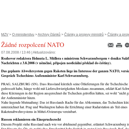
MZV
>
O ministerstvu
>
Archivy článků
>
Články a projevy ministrů
>
Články a proje
Žádné rozpolcení NATO
07.08.2008 / 13:46 |
Aktualizováno:
Rozhovor redaktora Helmuta L. Müllera s ministrem Schwarzenbergem v deníku Salz
Nachrichten z 3.8.2008 (v němčině, připojen neoficiální překlad do češtiny).
Das geplante Abwehrsystem gegen Raketen liege im Interesse der ganzen NATO, versi
Gespräch Tschechiens Außenminister Karl Schwarzenberg.
PRAG, SALZBURG (SN). Dass Russland kürzlich seine Öllieferungen für die Tschechische
gedrosselt habe, hänge wohl mit Lieferschwierigkeiten Moskaus zusammen, erklärt Karl Sch
diese Kürzungen in der Region ausgerechnet die Tschechen getroffen hätten, sei wohl "nicht ga
der Außenminister hinzu.
Nahe liegende Mutmaßung: Das ist Russlands Rache für das Abkommen, das Tschechien kür
unterzeichnet hat. Prag und Washington haben die Errichtung einer Radarstation als Teil eines
Raketenabwehrsystems in Mittel-/Osteuropa vereinbart.
Russen reklamieren ein Einspruchsrecht
Diesem Projekt stehe Russland nach wie vor ablehnend gegenüber, erläutert Schwarzenberg
Der Einsatz des Öls als politisches Druckmittel habe freilich in erster Linie Russlands Ruf, das