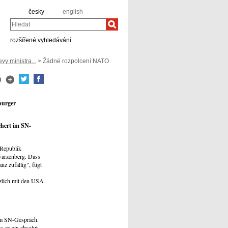
česky
english
Hledat
rozšířené vyhledávání
vy ministra...
> Žádné rozpolcení NATO
burger
chert im SN-
 Republik
warzenberg. Dass
nz zufällig", fügt
zlich mit den USA
 im SN-Gespräch.
s es ein absolut