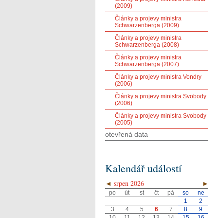
(2009)
Články a projevy ministra
Schwarzenberga (2009)
Články a projevy ministra
Schwarzenberga (2008)
Články a projevy ministra
Schwarzenberga (2007)
Články a projevy ministra Vondry
(2006)
Články a projevy ministra Svobody
(2006)
Články a projevy ministra Svobody
(2005)
otevřená data
Kalendář událostí
◄
srpen 2026
►
po
út
st
čt
pá
so
ne
1
2
3
4
5
6
7
8
9
10
11
12
13
14
15
16