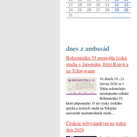
17
18
19
20
21
22
23
24
25
26
27
28
29
30
31
dnes z ambasád
Bohemistika 35 propojila česká
studia v Japonsku, Jižní Koreji a
na Tchaj-wanu
Ve dnech 19.–21.
června 2026 se v
Tokiu uskutečnilo
mezinárodní setkání
Bohemistika 35,
které připomnělo 35 let výuky českého
jazyka a českých studií na Tokijské
univerzitě mezinárodních studií....
Českou velvyslankyní na jeden
den 2026