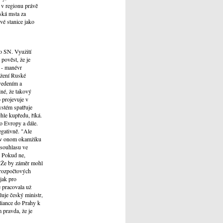
 v regionu právě
ská msta za
é stanice jako
o SN. Využití
pověst, že je
 - manévr
ožení Ruské
vedením a
lné, že takový
 projevuje v
ystém spatřuje
hle kupředu, říká.
o Evropy a dále.
egativně. "Ale
yž v onom okamžiku
 souhlasu ve
 Pokud ne,
. Že by záměr mohl
 rozpočtových
jak pro
e pracovala už
luje český ministr,
aliance do Prahy k
 pravda, že je