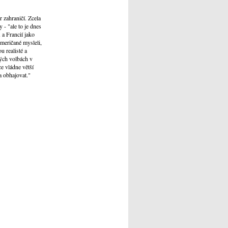
 zahraničí. Zcela
 - "ale to je dnes
a Francií jako
meričané mysleli,
u realisté a
kých volbách v
e vládne větší
a obhajovat."