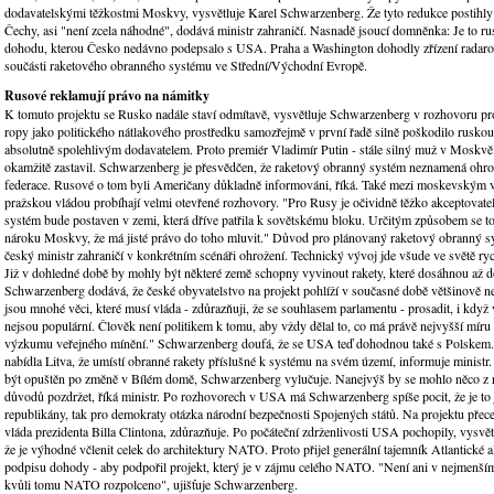
dodavatelskými těžkostmi Moskvy, vysvětluje Karel Schwarzenberg. Že tyto redukce postihly
Čechy, asi "není zcela náhodné", dodává ministr zahraničí. Nasnadě jsoucí domněnka: Je to ru
dohodu, kterou Česko nedávno podepsalo s USA. Praha a Washington dohodly zřízení radarov
součásti raketového obranného systému ve Střední/Východní Evropě.
Rusové reklamují právo na námitky
K tomuto projektu se Rusko nadále staví odmítavě, vysvětluje Schwarzenberg v rozhovoru pr
ropy jako politického nátlakového prostředku samozřejmě v první řadě silně poškodilo ruskou 
absolutně spolehlivým dodavatelem. Proto premiér Vladimír Putin - stále silný muž v Moskvě
okamžitě zastavil. Schwarzenberg je přesvědčen, že raketový obranný systém neznamená ohr
federace. Rusové o tom byli Američany důkladně informováni, říká. Také mezi moskevským 
pražskou vládou probíhají velmi otevřené rozhovory. "Pro Rusy je očividně těžko akceptovate
systém bude postaven v zemi, která dříve patřila k sovětskému bloku. Určitým způsobem se to
nároku Moskvy, že má jisté právo do toho mluvit." Důvod pro plánovaný raketový obranný s
český ministr zahraničí v konkrétním scénáři ohrožení. Technický vývoj jde všude ve světě ryc
Již v dohledné době by mohly být některé země schopny vyvinout rakety, které dosáhnou až d
Schwarzenberg dodává, že české obyvatelstvo na projekt pohlíží v současné době většinově n
jsou mnohé věci, které musí vláda - zdůrazňuji, že se souhlasem parlamentu - prosadit, i kd
nejsou populární. Člověk není politikem k tomu, aby vždy dělal to, co má právě nejvyšší míru
výzkumu veřejného mínění." Schwarzenberg doufá, že se USA teď dohodnou také s Polskem.
nabídla Litva, že umístí obranné rakety příslušné k systému na svém území, informuje ministr
být opuštěn po změně v Bílém domě, Schwarzenberg vylučuje. Nanejvýš by se mohlo něco z
důvodů pozdržet, říká ministr. Po rozhovorech v USA má Schwarzenberg spíše pocit, že je to 
republikány, tak pro demokraty otázka národní bezpečnosti Spojených států. Na projektu přec
vláda prezidenta Billa Clintona, zdůrazňuje. Po počáteční zdrženlivosti USA pochopily, vysvět
že je výhodné včlenit celek do architektury NATO. Proto přijel generální tajemník Atlantické 
podpisu dohody - aby podpořil projekt, který je v zájmu celého NATO. "Není ani v nejmenším
kvůli tomu NATO rozpolceno", ujišťuje Schwarzenberg.