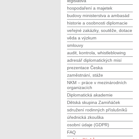
legislativa
hospodaření a majetek
budovy ministerstva a ambasád
historie a osobnosti diplomacie
veřejné zakázky, soutěže, dotace
věda a výzkum
smlouvy
audit, kontrola, whistleblowing
adresář diplomatických misí
prezentace Česka
zaměstnání, stáže
NKM – práce v mezinárodních
organizacích
Diplomatická akademie
Dětská skupina Zamiňáček
sdružení rodinných příslušníků
úřednická zkouška
osobní údaje (GDPR)
FAQ