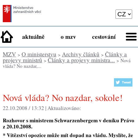
aktuálně
o mzv
cestování
MZV
O ministerstvu
Archivy článků
Články a
>
>
>
projevy ministrů
Články a projevy ministra...
>
> Nová
vláda? No nazdar,...
Nová vláda? No nazdar, sokole!
22.10.2008 / 13:32 |
Aktualizováno:
Rozhovor s ministrem Schwarzenbergem v deníku Právo
z 20.10.2008.
* Vítězství opozice může mít dopad na vládu. Myslíte, že