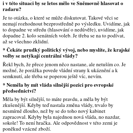
i v této situaci by se letos mělo ve Sněmovně hlasovat o
radaru?
Je to otázka, o které se může diskutovat. Takové věci se
nemají rozhodnout bezprostředně po výsledku. Uvidíme, jak
to dopadne ve středu (hlasování o nedůvěře), uvidíme, jak
dopadne 2. kolo senátních voleb. Je třeba se na to podívat,
až se všechno zklidní.
* Čekáte prudký politický vývoj, nebo myslíte, že krajské
volby se netýkají centrální vlády?
Řekl bych, že přece jenom něco nastane, ale netuším co. Je
možné, že porážka povede vládní strany k ukáznění a k
semknutí, ale třeba se poperou ještě víc, nevím.
* Neměla by mít vláda silnější pozici pro evropské
předsednictví?
Měla by být silnější, to máte pravdu, a měla by být
zkušenější. Kdyby teď nastala změna vlády, trvalo by
nesmírně dlouho, než by se do toho nový kabinet
zapracoval. Kdyby byla najednou nová vláda, no nazdar,
sokole! To není hračka. Ale odpovědnost v této zemi je
poněkud vzácné zboží.