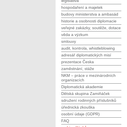
legislativa
hospodaření a majetek
budovy ministerstva a ambasád
historie a osobnosti diplomacie
veřejné zakázky, soutěže, dotace
věda a výzkum
smlouvy
audit, kontrola, whistleblowing
adresář diplomatických misí
prezentace Česka
zaměstnání, stáže
NKM – práce v mezinárodních
organizacích
Diplomatická akademie
Dětská skupina Zamiňáček
sdružení rodinných příslušníků
úřednická zkouška
osobní údaje (GDPR)
FAQ