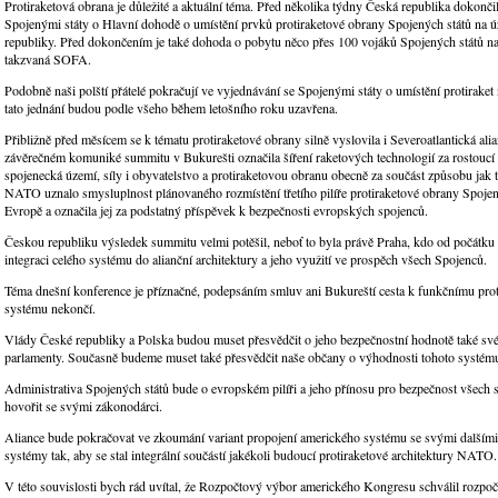
Protiraketová obrana je důležité a aktuální téma. Před několika týdny Česká republika dokonči
Spojenými státy o Hlavní dohodě o umístění prvků protiraketové obrany Spojených států na 
republiky. Před dokončením je také dohoda o pobytu něco přes 100 vojáků Spojených států n
takzvaná SOFA.
Podobně naši polští přátelé pokračují ve vyjednávání se Spojenými státy o umístění protiraket
tato jednání budou podle všeho během letošního roku uzavřena.
Přibližně před měsícem se k tématu protiraketové obrany silně vyslovila i Severoatlantická ali
závěrečném komuniké summitu v Bukurešti označila šíření raketových technologií za rostoucí
spojenecká území, síly i obyvatelstvo a protiraketovou obranu obecně za součást způsobu jak té
NATO uznalo smysluplnost plánovaného rozmístění třetího pilíře protiraketové obrany Spojen
Evropě a označila jej za podstatný příspěvek k bezpečnosti evropských spojenců.
Českou republiku výsledek summitu velmi potěšil, neboť to byla právě Praha, kdo od počátku
integraci celého systému do alianční architektury a jeho využití ve prospěch všech Spojenců.
Téma dnešní konference je příznačné, podepsáním smluv ani Bukureští cesta k funkčnímu pro
systému nekončí.
Vlády České republiky a Polska budou muset přesvědčit o jeho bezpečnostní hodnotě také sv
parlamenty. Současně budeme muset také přesvědčit naše občany o výhodnosti tohoto systém
Administrativa Spojených států bude o evropském pilíři a jeho přínosu pro bezpečnost všech s
hovořit se svými zákonodárci.
Aliance bude pokračovat ve zkoumání variant propojení amerického systému se svými dalšími
systémy tak, aby se stal integrální součástí jakékoli budoucí protiraketové architektury NATO.
V této souvislosti bych rád uvítal, že Rozpočtový výbor amerického Kongresu schválil rozpo