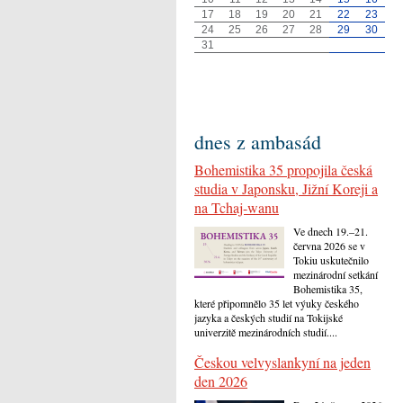
17
18
19
20
21
22
23
24
25
26
27
28
29
30
31
dnes z ambasád
Bohemistika 35 propojila česká
studia v Japonsku, Jižní Koreji a
na Tchaj-wanu
Ve dnech 19.–21.
června 2026 se v
Tokiu uskutečnilo
mezinárodní setkání
Bohemistika 35,
které připomnělo 35 let výuky českého
jazyka a českých studií na Tokijské
univerzitě mezinárodních studií....
Českou velvyslankyní na jeden
den 2026