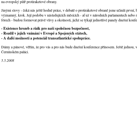
na evropský pilíř protiraketové obrany.
Jinými slovy - čeká nás ještě hodně práce, v debatě o protiraketové obraně jsme učinili první, 
významný, krok. Její podobu v následujících měsících - ať už v národních parlamentech nebo
fórech - budou formovat právě vlivy a okolnosti, jichž se týkají jednotlivé panely dnešní konf
- Existence hrozeb a rizik pro naši společnou bezpečnost,
- Rozdíl v jejich vnímání v Evropě a Spojených státech,
- A další možnosti a potenciál transatlantické spolupráce.
Dámy a pánové, věřím, že pro vás a pro nás bude dnešní konference přínosem. Ještě jednou, ví
Černínském paláci.
5.5.2008