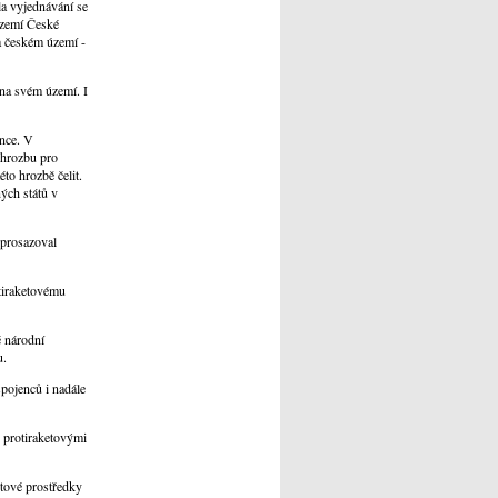
la vyjednávání se
území České
a českém území -
 na svém území. I
ance. V
 hrozbu pro
to hrozbě čelit.
ých států v
 prosazoval
tiraketovému
é národní
u.
pojenců i nadále
 protiraketovými
čtové prostředky