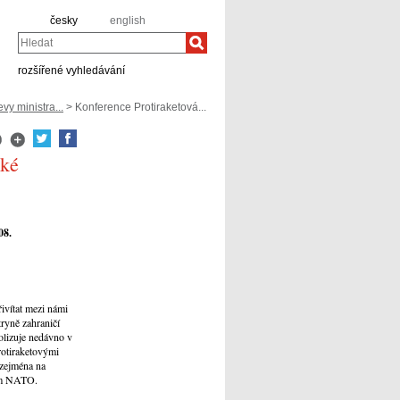
česky
english
Hledat
rozšířené vyhledávání
vy ministra...
> Konference Protiraketová...
cké
08.
ivítat mezi námi
ryně zahraničí
olizuje nedávno v
rotiraketovými
 zejména na
nem NATO.