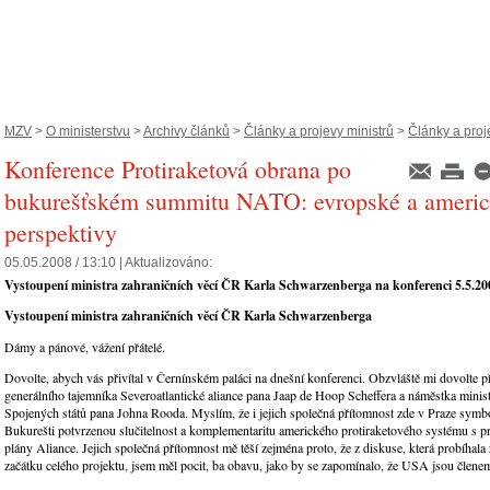
MZV
>
O ministerstvu
>
Archivy článků
>
Články a projevy ministrů
>
Články a proje
Konference Protiraketová obrana po
bukurešťském summitu NATO: evropské a ameri
perspektivy
05.05.2008 / 13:10 |
Aktualizováno:
Vystoupení ministra zahraničních věcí ČR Karla Schwarzenberga na konferenci 5.5.20
Vystoupení ministra zahraničních věcí ČR Karla Schwarzenberga
Dámy a pánové, vážení přátelé.
Dovolte, abych vás přivítal v Černínském paláci na dnešní konferenci. Obzvláště mi dovolte př
generálního tajemníka Severoatlantické aliance pana Jaap de Hoop Scheffera a náměstka minist
Spojených států pana Johna Rooda. Myslím, že i jejich společná přítomnost zde v Praze symb
Bukurešti potvrzenou slučitelnost a komplementaritu amerického protiraketového systému s p
plány Aliance. Jejich společná přítomnost mě těší zejména proto, že z diskuse, která probíhala
začátku celého projektu, jsem měl pocit, ba obavu, jako by se zapomínalo, že USA jsou čle