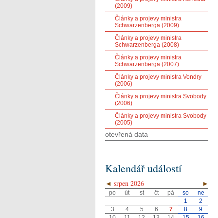
(2009)
Články a projevy ministra
Schwarzenberga (2009)
Články a projevy ministra
Schwarzenberga (2008)
Články a projevy ministra
Schwarzenberga (2007)
Články a projevy ministra Vondry
(2006)
Články a projevy ministra Svobody
(2006)
Články a projevy ministra Svobody
(2005)
otevřená data
Kalendář událostí
◄
srpen 2026
►
po
út
st
čt
pá
so
ne
1
2
3
4
5
6
7
8
9
10
11
12
13
14
15
16