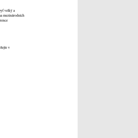
byť velký a
 na mezinárodních
erence
tejte v