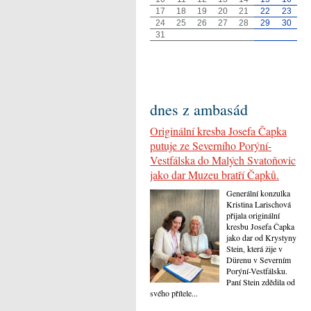
17
18
19
20
21
22
23
24
25
26
27
28
29
30
31
dnes z ambasád
Originální kresba Josefa Čapka
putuje ze Severního Porýní-
Vestfálska do Malých Svatoňovic
jako dar Muzeu bratří Čapků.
Generální konzulka
Kristina Larischová
přijala originální
kresbu Josefa Čapka
jako dar od Krystyny
Stein, která žije v
Dürenu v Severním
Porýní-Vestfálsku.
Paní Stein zdědila od
svého přítele...