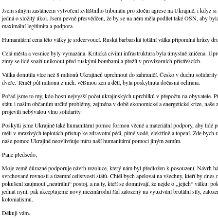
Jsem silným zastáncem vytvoření zvláštního tribunálu pro zločin agrese na Ukrajině, i když si
jedná o složitý úkol. Jsem pevně přesvědčen, že by se na něm měla podílet také OSN, aby byla
maximální legitimita a podpora.
Humanitární cena této války je srdcervoucí. Ruská barbarská totální válka připomíná hrůzy dr
Celá města a vesnice byly vymazána. Kritická civilní infrastruktura byla úmyslně zničena. Upr
zimy se lidé snaží uniknout před ruskými bombami a přežít v provizorních přístřešcích.
Válka donutila více než 8 milionů Ukrajinců uprchnout do zahraničí. Česko v duchu solidarity
dveře. Téměř půl milionu z nich, většinou žen a dětí, byla poskytnuta dočasná ochrana.
Pořád jsme to my, kdo hostí nejvyšší počet ukrajinských uprchlíků v přepočtu na obyvatele. Př
státu i našim občanům určité problémy, zejména v době ekonomické a energetické krize, naše z
projevili nebývalou vlnu solidarity.
Poskytli jsme Ukrajině také humanitární pomoc formou věcné a materiální podpory, aby lidé p
měli v mrazivých teplotách přístup ke zdravotní péči, pitné vodě, elektřině a topení. Zde bych r
naše pomoc Ukrajině neovlivňuje míru naší humanitární pomoci jiným zemím.
Pane předsedo,
Moje země důrazně podporuje návrh rezoluce, který nám byl předložen k posouzení. Návrh há
svrchované rovnosti a územní celistvosti států. Chtěl bych apelovat na všechny, kteří by dnes 
pokušení zaujmout „neutrální“ postoj, a na ty, kteří se domnívají, že nejde o „jejich“ válku: 
jednat nyní, pak akceptujeme nový mezinárodní řád založený na využívání brutální síly, založ
kolonialismu.
Děkuji vám.