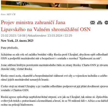
Foto: MZV ČR
Projev ministra zahraničí Jana
Lipavského na Valném shromáždění OSN
23.02.2023 / 19:08 |
Aktualizováno:
13.03.2024 / 22:25
New York, 23. února 2023
Pane předsedo,
Scházíme se zde rok od začátku brutální války Ruska proti Ukrajině, abychom opět odhodlaně 
OSN a podpořili mezinárodní mír a bezpečnost v souladu s rezolucí "Sjednoceni za mír".
Jsme zděšeni hrubým porušením mezinárodního řádu ze strany Ruska. Charta OSN je závazn
členské státy, včetně Ruska.
Rusko musí zcela, okamžitě a bezpodmínečně stáhnout své síly a vojenskou techniku z celého
rámci jejích mezinárodně uznaných hranic.
Česko stojí na straně Ukrajiny a je i nadále odhodláno podporovat její přání dosáhnout sprave
souladu s Chartou OSN.
Ruská agrese způsobuje nepředstavitelné utrpení, a to jak na Ukrajině, tak mimo ni. Způsobil
světových trzích s potravinami a komoditami a hrozí, že se 50 milionů lidí v Africe a na další
ocitne na pokraji hladomoru.