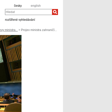
česky
english
Hledat
rozšířené vyhledávání
vy ministra...
> Projev ministra zahraničí...