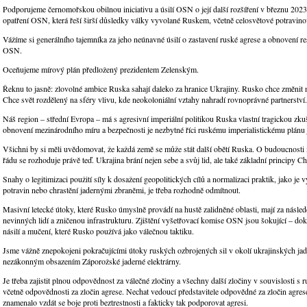
Podporujeme černomořskou obilnou iniciativu a úsilí OSN o její další rozšíření v březnu 2023
opatření OSN, která řeší širší důsledky války vyvolané Ruskem, včetně celosvětové potravinov
Vážíme si generálního tajemníka za jeho neúnavné úsilí o zastavení ruské agrese a obnovení r
OSN.
Oceňujeme mírový plán předložený prezidentem Zelenským.
Řeknu to jasně: zlovolné ambice Ruska sahají daleko za hranice Ukrajiny. Rusko chce změnit 
Chce svět rozdělený na sféry vlivu, kde neokoloniální vztahy nahradí rovnoprávné partnerství.
Náš region – střední Evropa – má s agresivní imperiální politikou Ruska vlastní tragickou zk
obnovení mezinárodního míru a bezpečnosti je nezbytné říci ruskému imperialistickému plánu
Všichni by si měli uvědomovat, že každá země se může stát další obětí Ruska. O budoucnosti
řádu se rozhoduje právě teď. Ukrajina brání nejen sebe a svůj lid, ale také základní principy 
Snahy o legitimizaci použití síly k dosažení geopolitických cílů a normalizaci praktik, jako je
potravin nebo chrastění jadernými zbraněmi, je třeba rozhodně odmítnout.
Masivní letecké útoky, které Rusko úmyslně provádí na hustě zalidněné oblasti, mají za násled
nevinných lidí a zničenou infrastrukturu. Zjištění vyšetřovací komise OSN jsou šokující – do
násilí a mučení, které Rusko používá jako válečnou taktiku.
Jsme vážně znepokojeni pokračujícími útoky ruských ozbrojených sil v okolí ukrajinských jad
nezákonným obsazením Záporožské jaderné elektrárny.
Je třeba zajistit plnou odpovědnost za válečné zločiny a všechny další zločiny v souvislosti s 
včetně odpovědnosti za zločin agrese. Nechat vedoucí představitele odpovědné za zločin agrese
znamenalo vzdát se boje proti beztrestnosti a fakticky tak podporovat agresi.