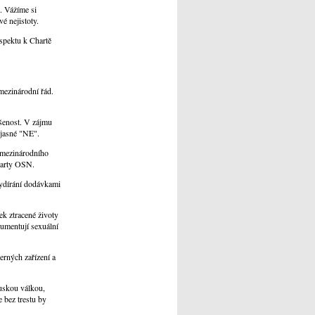
. Vážíme si
é nejistoty.
espektu k Chartě
mezinárodní řád.
ušenost. V zájmu
 jasné "NE".
 mezinárodního
Charty OSN.
 vydírání dodávkami
ek ztracené životy
kumentují sexuální
erných zařízení a
ruskou válkou,
 bez trestu by