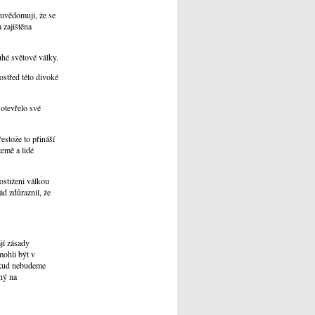
 uvědomuji, že se
 zajištěna
uhé světové války.
ostřed této divoké
 otevřelo své
estože to přináší
emě a lidé
ostiženi válkou
ád zdůraznil, že
jí zásady
mohli být v
pokud nebudeme
ený na