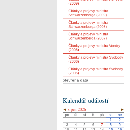
(2009)
Články a projevy ministra
Schwarzenberga (2009)
Články a projevy ministra
Schwarzenberga (2008)
Články a projevy ministra
Schwarzenberga (2007)
Články a projevy ministra Vondry
(2006)
Články a projevy ministra Svobody
(2006)
Články a projevy ministra Svobody
(2005)
otevřená data
Kalendář událostí
◄
srpen 2026
►
po
út
st
čt
pá
so
ne
1
2
3
4
5
6
7
8
9
10
11
12
13
14
15
16