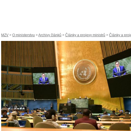
MZV
>
O ministerstvu
>
Archivy článků
>
Články a projevy ministrů
>
Články a proje