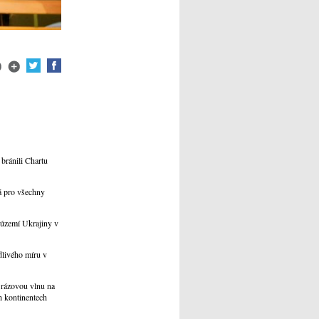
bránili Chartu
á pro všechny
 území Ukrajiny v
dlivého míru v
a rázovou vlnu na
ch kontinentech