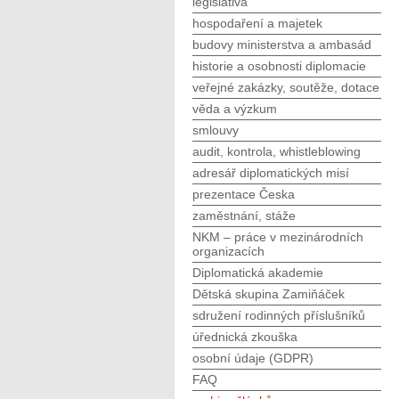
legislativa
hospodaření a majetek
budovy ministerstva a ambasád
historie a osobnosti diplomacie
veřejné zakázky, soutěže, dotace
věda a výzkum
smlouvy
audit, kontrola, whistleblowing
adresář diplomatických misí
prezentace Česka
zaměstnání, stáže
NKM – práce v mezinárodních
organizacích
Diplomatická akademie
Dětská skupina Zamiňáček
sdružení rodinných příslušníků
úřednická zkouška
osobní údaje (GDPR)
FAQ