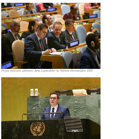
Projev ministra zahraničí Jana Lipavského na Valném shromáždění OSN