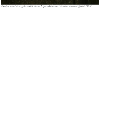
Projev ministra zahraničí Jana Lipavského na Valném shromáždění OSN