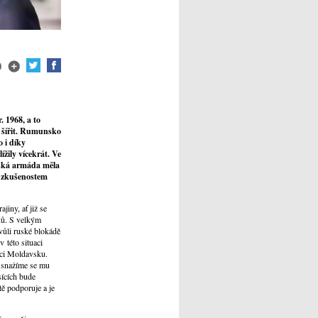
 1968, a to
í šířit. Rumunsko
o i díky
žily vícekrát. Ve
nská armáda měla
m zkušenostem
iny, ať již se
ků. S velkým
vůli ruské blokádě
 této situaci
oci Moldavsku.
a snažíme se mu
sících bude
ě podporuje a je