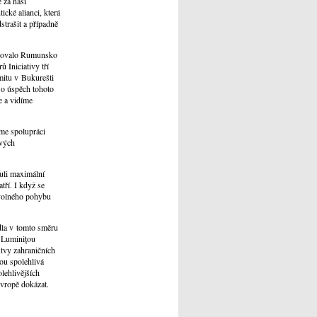
 za naši
cké alianci, která
trašit a případně
iciovalo Rumunsko
 Iniciativy tří
mitu v Bukurešti
 o úspěch tohoto
e a vidíme
me spolupráci
ových
uli maximální
ří. I když se
 volného pohybu
edla v tomto směru
í Luminiţou
vy zahraničních
ou spolehlivá
lehlivějších
Evropě dokázat.