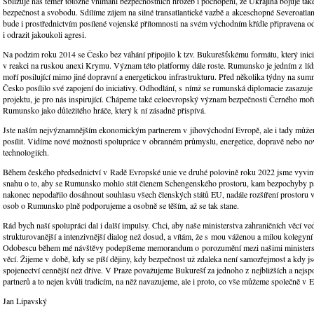
Sbližuje nás téměř totožné vnímání bezpečnostních hrozeb i pochopení, že Ukrajina bojuje také
bezpečnost a svobodu. Sdílíme zájem na silné transatlantické vazbě a akceschopné Severoatlanti
bude i prostřednictvím posílené vojenské přítomnosti na svém východním křídle připravena ods
i odrazit jakoukoli agresi.
Na podzim roku 2014 se Česko bez váhání připojilo k tzv. Bukurešťskému formátu, který in
v reakci na ruskou anexi Krymu. Význam této platformy dále roste. Rumunsko je jedním z lídrů
moří posilující mimo jiné dopravní a energetickou infrastrukturu. Před několika týdny na sum
Česko posílilo své zapojení do iniciativy. Odhodlání, s nímž se rumunská diplomacie zasazuje
projektu, je pro nás inspirující. Chápeme také celoevropský význam bezpečnosti Černého moř
Rumunsko jako důležitého hráče, který k ní zásadně přispívá.
Jste naším nejvýznamnějším ekonomickým partnerem v jihovýchodní Evropě, ale i tady může
posílit. Vidíme nové možnosti spolupráce v obranném průmyslu, energetice, dopravě nebo n
technologiích.
Během českého předsednictví v Radě Evropské unie ve druhé polovině roku 2022 jsme vyvin
snahu o to, aby se Rumunsko mohlo stát členem Schengenského prostoru, kam bezpochyby pat
nakonec nepodařilo dosáhnout souhlasu všech členských států EU, nadále rozšíření prostoru
osob o Rumunsko plně podporujeme a osobně se těším, až se tak stane.
Rád bych naší spolupráci dal i další impulsy. Chci, aby naše ministerstva zahraničních věcí v
strukturovanější a intenzivnější dialog než dosud, a vítám, že s mou váženou a milou kolegyn
Odobescu během mé návštěvy podepíšeme memorandum o porozumění mezi našimi ministerst
věcí. Žijeme v době, kdy se píší dějiny, kdy bezpečnost už zdaleka není samozřejmost a kdy js
spojenectví cennější než dříve. V Praze považujeme Bukurešť za jednoho z nejbližších a nejspo
partnerů a to nejen kvůli tradicím, na něž navazujeme, ale i proto, co vše můžeme společně v 
Jan Lipavský