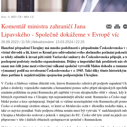
Foto: © MZV ČR / MFA CZ
Komentář ministra zahraničí Jana
Lipavského - Společně dokážeme v Evropě víc
26.09.2023 / 11:59 |
Aktualizováno:
13.03.2024 / 22:25
Hanebné přepadení Ukrajiny má mnoho podobností s přepadením Československa v r.
včetně důvodů a lží, které se Kreml pro odůvodnění svého zločinného počínání pokouš
se tehdy odmítlo k invazi pěti států Varšavské smlouvy do Československa připojit, a t
pochopení podstaty ruského expanzionismu. Dějiny a imperiální tlak predátorů nás sblí
snaze mu čelit jsme mezi světovými válkami společně vytvořili Malou dohodu a rumu
významný podíl na osvobození Československa v r. 1945. Také díky těmto historický
dnes patříme k nejaktivnějším spojencům podporujícím Ukrajinu.
V Česku si hluboce vážíme důležité role, kterou Rumunsko sehrává při podpoře napadené Ukraj
jedná o dodávky vojenského materiálu a humanitární pomoc nebo přijetí ukrajinských uprchlí
uznáním pohlížíme na práci Rumunska při zajištění vývozu ukrajinského obilí v situaci, kdy k
běžných exportních tras z Ukrajiny trpí nejzranitelnější africké země. Rumunsko a Česko mají v
blízké pozice a úzce spolupracují. Stejně tak si vážíme nezastupitelné role Rumunska při pom
Česko si uvědomuje složitou situaci, ve které se Moldavsko ocitá v důsledku ruského tlaku, 
také co nejvíce pomáhat. Naše podpora oběma zemím musí být vytrvalá. V nadcházejících mě
Ukrajina a Moldavsko usilovat o pokrok v integraci do EU. Česko obě tyto země na jejich cest
připraveno v této i dalších oblastech spolupracovat společně s Rumunskem.