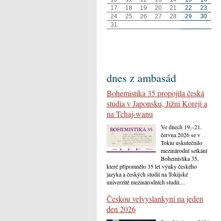
17
18
19
20
21
22
23
24
25
26
27
28
29
30
31
dnes z ambasád
Bohemistika 35 propojila česká
studia v Japonsku, Jižní Koreji a
na Tchaj-wanu
Ve dnech 19.–21.
června 2026 se v
Tokiu uskutečnilo
mezinárodní setkání
Bohemistika 35,
které připomnělo 35 let výuky českého
jazyka a českých studií na Tokijské
univerzitě mezinárodních studií....
Českou velvyslankyní na jeden
den 2026