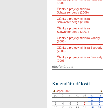
(2009)
Články a projevy ministra
Schwarzenberga (2009)
Články a projevy ministra
Schwarzenberga (2008)
Články a projevy ministra
Schwarzenberga (2007)
Články a projevy ministra Vondry
(2006)
Články a projevy ministra Svobody
(2006)
Články a projevy ministra Svobody
(2005)
otevřená data
Kalendář událostí
◄
srpen 2026
►
po
út
st
čt
pá
so
ne
1
2
3
4
5
6
7
8
9
10
11
12
13
14
15
16