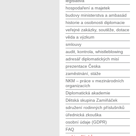
legislativa
hospodaření a majetek
budovy ministerstva a ambasád
historie a osobnosti diplomacie
veřejné zakázky, soutěže, dotace
věda a výzkum
smlouvy
audit, kontrola, whistleblowing
adresář diplomatických misí
prezentace Česka
zaměstnání, stáže
NKM – práce v mezinárodních
organizacích
Diplomatická akademie
Dětská skupina Zamiňáček
sdružení rodinných příslušníků
úřednická zkouška
osobní údaje (GDPR)
FAQ