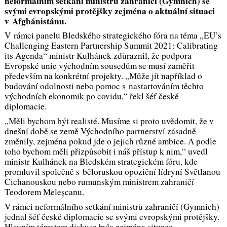
neformálním setkání ministrů zahraničí (Gymnich) se
svými evropskými protějšky zejména o aktuální situaci
v Afghánistánu.
V rámci panelu Bledského strategického fóra na téma „EU’s
Challenging Eastern Partnership Summit 2021: Calibrating
its Agenda“ ministr Kulhánek zdůraznil, že podpora
Evropské unie východním sousedům se musí zaměřit
především na konkrétní projekty. „
Může jít například o
budování odolnosti nebo pomoc s nastartováním těchto
východních ekonomik po covidu
,“ řekl šéf české
diplomacie.
„
Měli bychom být realisté. Musíme si proto uvědomit, že v
dnešní době se země Východního partnerství zásadně
změnily, zejména pokud jde o jejich různé ambice. A podle
toho bychom měli přizpůsobit i náš přístup k nim
,“ uvedl
ministr Kulhánek na Bledském strategickém fóru, kde
promluvil společně s běloruskou opoziční lídryní Světlanou
Cichanouskou nebo rumunským ministrem zahraničí
Teodorem Meleșcanu.
V rámci neformálního setkání ministrů zahraničí (Gymnich)
jednal šéf české diplomacie se svými evropskými protějšky.
Hlavním tématem diskuse byla zejména situace