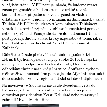
v Afghánistánu. „
V EU panuje shoda, že budeme muset
zůstat pragmatičtí a budeme muset v určité rovině
komunikovat s případnou novou afgánskou vládou i
ostatními státy v regionu. To neznamená diplomaticky uznat
Talibán. Ale EU bude udržovat komunikaci s Talibánem
v praktické rovině zejména v oblasti humanitární pomoci
nebo bezpečnosti
.
Panuje shoda, že do budoucna EU musí
postupovat jednotně a naše kroky uzpůsobovat tomu, jak se
bude Talibán opravdu chovat,“
řekl k tématu ministr
Kulhánek.
Důležité teď bude především zabránit migrační krizi.
„
Neměli bychom opakovat chyby z roku 2015. Evropská
unie by měla podporovat ty členské státy, které jsou
odhodlány chránit naše vnější hranice. Současně bychom
měli směřovat humanitární pomoc jak do Afghánistánu, tak i
do sousedních zemí v regionu
,“ dodal šéf české diplomacie.
Na návštěvu ve Slovinsku navazuje dvoudenní cesta do
Estonska, kde se ministr Kulhánek setká mimo jiné s
estonskou prezidentkou Kersti Kaljulaid nebo ministryní
zahraničí Evou-Marií Liimets.