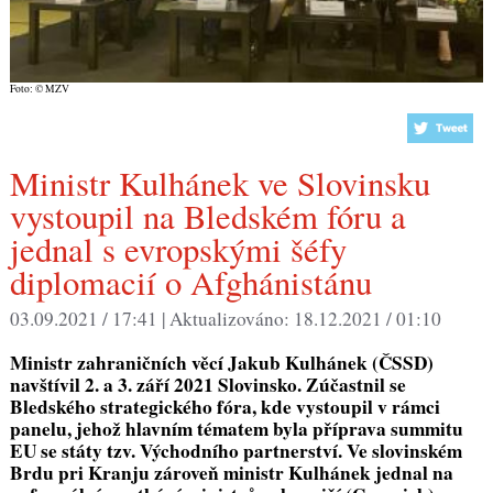
Foto: © MZV
Ministr Kulhánek ve Slovinsku
vystoupil na Bledském fóru a
jednal s evropskými šéfy
diplomacií o Afghánistánu
03.09.2021 / 17:41 |
Aktualizováno:
18.12.2021 / 01:10
Ministr zahraničních věcí Jakub Kulhánek (ČSSD)
navštívil 2. a 3. září 2021 Slovinsko. Zúčastnil se
Bledského strategického fóra, kde vystoupil v rámci
panelu, jehož hlavním tématem byla příprava summitu
EU se státy tzv. Východního partnerství. Ve slovinském
Brdu pri Kranju zároveň ministr Kulhánek jednal na