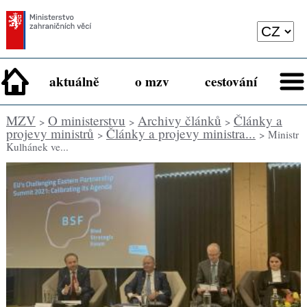
aktuálně
o mzv
cestování
MZV
O ministerstvu
Archivy článků
Články a
>
>
>
projevy ministrů
Články a projevy ministra...
>
> Ministr
Kulhánek ve...