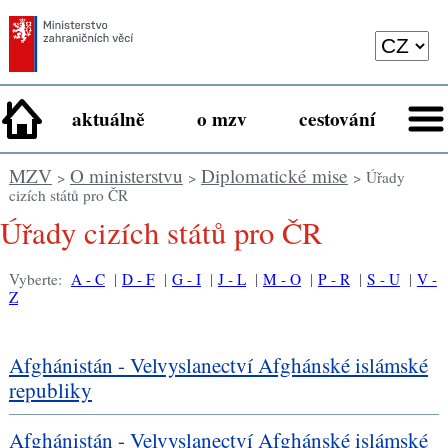
aktuálně
o mzv
cestování
MZV
O ministerstvu
Diplomatické mise
>
>
> Úřady
cizích států pro ČR
Úřady cizích států pro ČR
Vyberte:
A - C
|
D - F
|
G - I
|
J - L
|
M - O
|
P - R
|
S - U
|
V -
Z
Afghánistán - Velvyslanectví Afghánské islámské
republiky
Afghánistán - Velvyslanectví Afghánské islámské