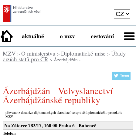
aktuálně
o mzv
cestování
MZV
O ministerstvu
Diplomatické mise
Úřady
>
>
>
cizích států pro ČR
> Ázerbájdžán -...
Ázerbájdžán - Velvyslanectví
Ázerbájdžánské republiky
převzato z databáze diplomatických akreditací ve správě diplomatického protokolu
MZV
Na Zátorce 783/17, 160 00 Praha 6 - Bubeneč
Telefon