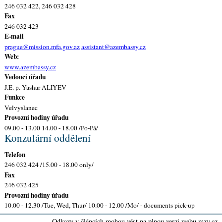
246 032 422, 246 032 428
Fax
246 032 423
E-mail
prague@mission.mfa.gov.az
assistant@azembassy.cz
Web:
www.azembassy.cz
Vedoucí úřadu
J.E. p. Yashar ALIYEV
Funkce
Velvyslanec
Provozní hodiny úřadu
09.00 - 13.00 14.00 - 18.00 /Po-Pá/
Konzulární oddělení
Telefon
246 032 424 /15.00 - 18.00 only/
Fax
246 032 425
Provozní hodiny úřadu
10.00 - 12.30 /Tue, Wed, Thur/ 10.00 - 12.00 /Mo/ - documents pick-up
Odkazy v článcích mohou vést na plnou verzi webu mzv.cz