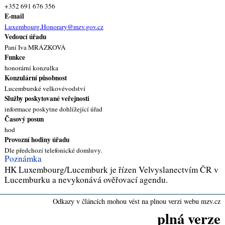
+352 691 676 356
E-mail
Luxembourg.Honorary@mzv.gov.cz
Vedoucí úřadu
Paní Iva MRÁZKOVÁ
Funkce
honorární konzulka
Konzulární působnost
Lucemburské velkovévodství
Služby poskytované veřejnosti
informace poskytne dohlížející úřad
Časový posun
hod
Provozní hodiny úřadu
Dle předchozí telefonické domluvy.
Poznámka
HK Luxembourg/Lucemburk je řízen Velvyslanectvím ČR v
Lucemburku a nevykonává ověřovací agendu.
Odkazy v článcích mohou vést na plnou verzi webu mzv.cz
plná verze