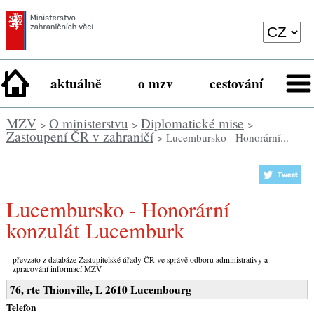
aktuálně
o mzv
cestování
MZV
O ministerstvu
Diplomatické mise
>
>
>
Zastoupení ČR v zahraničí
> Lucembursko - Honorární...
Lucembursko - Honorární
konzulát Lucemburk
převzato z databáze Zastupitelské úřady ČR ve správě odboru administrativy a
zpracování informací MZV
76, rte Thionville, L 2610 Lucembourg
Telefon