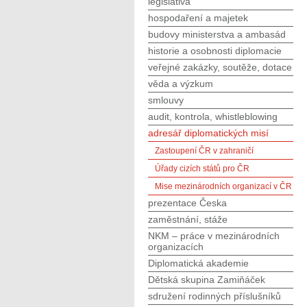
legislativa
hospodaření a majetek
budovy ministerstva a ambasád
historie a osobnosti diplomacie
veřejné zakázky, soutěže, dotace
věda a výzkum
smlouvy
audit, kontrola, whistleblowing
adresář diplomatických misí
Zastoupení ČR v zahraničí
Úřady cizích států pro ČR
Mise mezinárodních organizací v ČR
prezentace Česka
zaměstnání, stáže
NKM – práce v mezinárodních
organizacích
Diplomatická akademie
Dětská skupina Zamiňáček
sdružení rodinných příslušníků