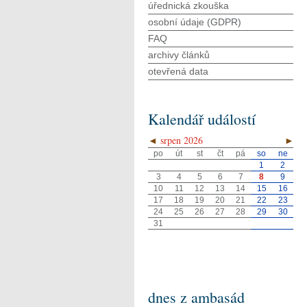
úřednická zkouška
osobní údaje (GDPR)
FAQ
archivy článků
otevřená data
Kalendář událostí
◄
srpen 2026
►
po
út
st
čt
pá
so
ne
1
2
3
4
5
6
7
8
9
10
11
12
13
14
15
16
17
18
19
20
21
22
23
24
25
26
27
28
29
30
31
dnes z ambasád