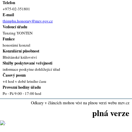
Telefon
+975-02-351801
E-mail
thimphu.honorary@mzv.gov.cz
Vedoucí úřadu
Tenzing YONTEN
Funkce
honorární konzul
Konzulární působnost
Bhútánské království
Služby poskytované veřejnosti
informace poskytne dohlížející úřad
Časový posun
+4 hod v době letního času
Provozní hodiny úřadu
Po - Pá 9:00 - 17:00 hod
Odkazy v článcích mohou vést na plnou verzi webu mzv.cz
plná verze