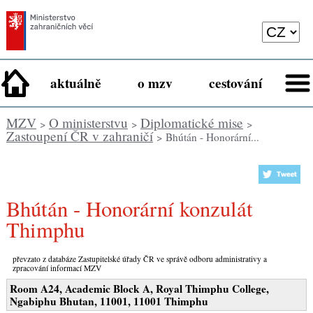
aktuálně
o mzv
cestování
MZV
O ministerstvu
Diplomatické mise
>
>
>
Zastoupení ČR v zahraničí
> Bhútán - Honorární...
Bhútán - Honorární konzulát
Thimphu
převzato z databáze Zastupitelské úřady ČR ve správě odboru administrativy a
zpracování informací MZV
Room A24, Academic Block A, Royal Thimphu College,
Ngabiphu Bhutan, 11001, 11001 Thimphu