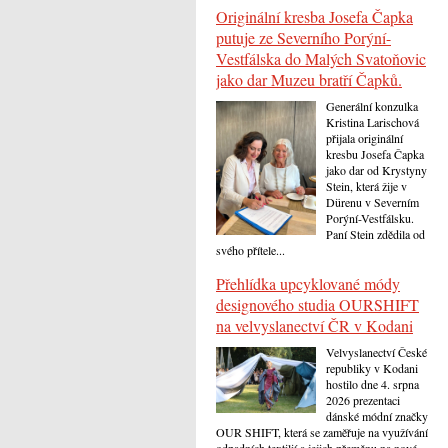
Originální kresba Josefa Čapka
putuje ze Severního Porýní-
Vestfálska do Malých Svatoňovic
jako dar Muzeu bratří Čapků.
Generální konzulka
Kristina Larischová
přijala originální
kresbu Josefa Čapka
jako dar od Krystyny
Stein, která žije v
Dürenu v Severním
Porýní-Vestfálsku.
Paní Stein zdědila od
svého přítele...
Přehlídka upcyklované módy
designového studia OURSHIFT
na velvyslanectví ČR v Kodani
Velvyslanectví České
republiky v Kodani
hostilo dne 4. srpna
2026 prezentaci
dánské módní značky
OUR SHIFT, která se zaměřuje na využívání
odpadních textilií a jejich přeměnu na nové...