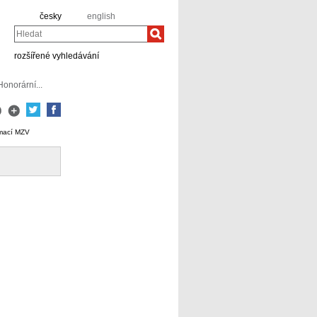
česky
english
Hledat
rozšířené vyhledávání
Honorární...
rmací MZV