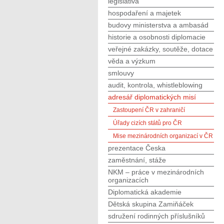
legislativa
hospodaření a majetek
budovy ministerstva a ambasád
historie a osobnosti diplomacie
veřejné zakázky, soutěže, dotace
věda a výzkum
smlouvy
audit, kontrola, whistleblowing
adresář diplomatických misí
Zastoupení ČR v zahraničí
Úřady cizích států pro ČR
Mise mezinárodních organizací v ČR
prezentace Česka
zaměstnání, stáže
NKM – práce v mezinárodních
organizacích
Diplomatická akademie
Dětská skupina Zamiňáček
sdružení rodinných příslušníků