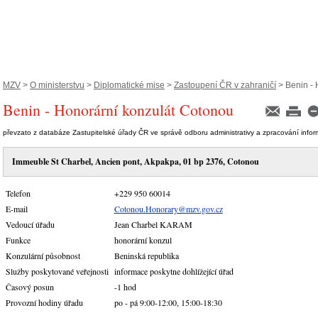
MZV
>
O ministerstvu
>
Diplomatické mise
>
Zastoupení ČR v zahraničí
> Benin - 
Benin - Honorární konzulát Cotonou
převzato z databáze Zastupitelské úřady ČR ve správě odboru administrativy a zpracování info
Immeuble St Charbel, Ancien pont, Akpakpa, 01 bp 2376, Cotonou
Telefon
+229 950 60014
E-mail
Cotonou.Honorary@mzv.gov.cz
Vedoucí úřadu
Jean Charbel KARAM
Funkce
honorární konzul
Konzulární působnost
Beninská republika
Služby poskytované veřejnosti
informace poskytne dohlížející úřad
Časový posun
-1 hod
Provozní hodiny úřadu
po - pá 9:00-12:00, 15:00-18:30