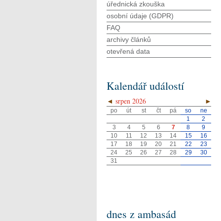
úřednická zkouška
osobní údaje (GDPR)
FAQ
archivy článků
otevřená data
Kalendář událostí
◄
srpen 2026
►
po
út
st
čt
pá
so
ne
1
2
3
4
5
6
7
8
9
10
11
12
13
14
15
16
17
18
19
20
21
22
23
24
25
26
27
28
29
30
31
dnes z ambasád