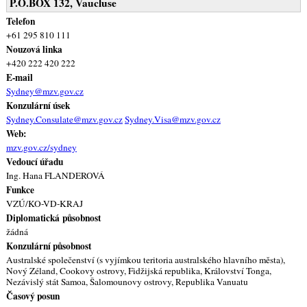
P.O.BOX 132, Vaucluse
Telefon
+61 295 810 111
Nouzová linka
+420 222 420 222
E-mail
Sydney@mzv.gov.cz
Konzulární úsek
Sydney.Consulate@mzv.gov.cz
Sydney.Visa@mzv.gov.cz
Web:
mzv.gov.cz/sydney
Vedoucí úřadu
Ing. Hana FLANDEROVÁ
Funkce
VZÚ/KO-VD-KRAJ
Diplomatická působnost
žádná
Konzulární působnost
Australské společenství (s vyjímkou teritoria australského hlavního města),
Nový Zéland, Cookovy ostrovy, Fidžijská republika, Království Tonga,
Nezávislý stát Samoa, Šalomounovy ostrovy, Republika Vanuatu
Časový posun