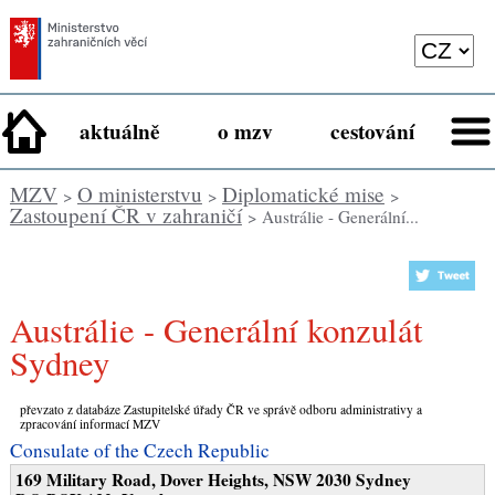
aktuálně
o mzv
cestování
MZV
O ministerstvu
Diplomatické mise
>
>
>
Zastoupení ČR v zahraničí
> Austrálie - Generální...
Austrálie - Generální konzulát
Sydney
převzato z databáze Zastupitelské úřady ČR ve správě odboru administrativy a
zpracování informací MZV
Consulate of the Czech Republic
169 Military Road, Dover Heights, NSW 2030 Sydney